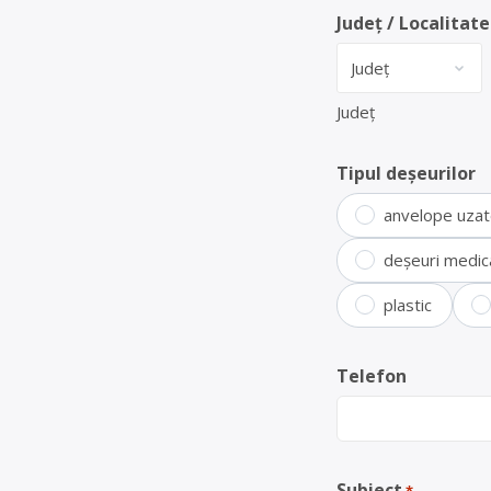
Județ / Localitate
Județ
Tipul deșeurilor
anvelope uza
deșeuri medic
plastic
Telefon
Subiect
*