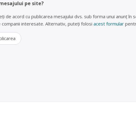
 mesajului pe site?
eți de acord cu publicarea mesajului dvs. sub forma unui anunț în se
lte companii interesate. Alternativ, puteți folosi
acest formular
pentr
blicarea
Reciclare baterii uzate Satu Mare, str. Arenei
erator economic autorizat pentru colectarea și reciclarea bateriilo
 cu punct de colectare în Satu Mare, la adresa: Satu Mare, str. Arenei n
are str. Dariu Pop nr. 5 ap. 77, tel. 0261-710950