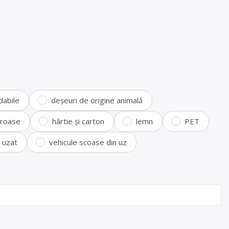
dabile
deșeuri de origine animală
feroase
hârtie și carton
lemn
PET
i uzat
vehicule scoase din uz