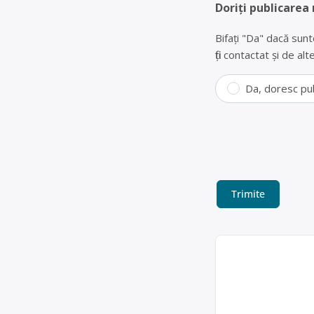
Doriți publicarea
Bifați "Da" dacă sunt
fiți contactat și de a
Da, doresc pu
BEN MAT SRL este op
uzate, baterii auto,
Sediu social:Satu M
Ben Mat SRL