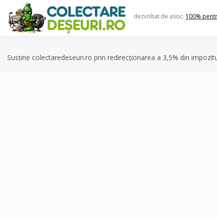
Skip
to
dezvoltat de asoc.
100% pent
content
Susține colectaredeseuri.ro prin redirecționarea a 3,5% din impozit