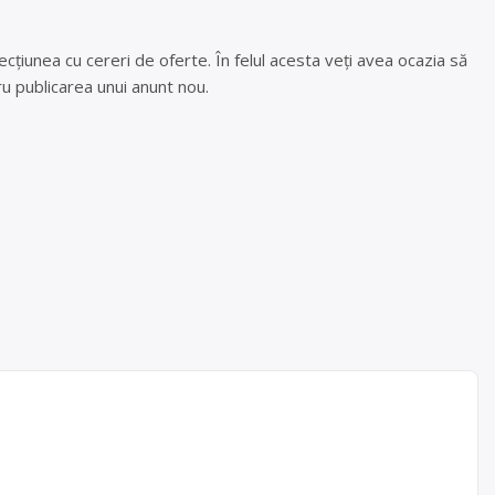
cțiunea cu cereri de oferte. În felul acesta veți avea ocazia să
u publicarea unui anunt nou.
r auto
r. 1.