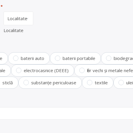
*
Localitate
te
baterii auto
baterii portabile
biodegra
ale
electrocasnice (DEEE)
fier vechi și metale ne
sticlă
substanțe periculoase
textile
ule