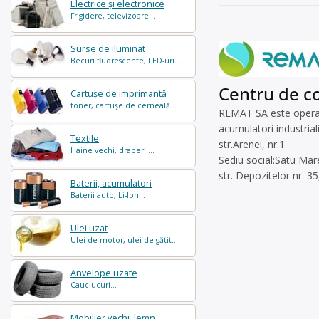
Electrice și electronice
Frigidere, televizoare...
Surse de iluminat
Becuri fluorescente, LED-uri...
Centru de co
Cartușe de imprimantă
toner, cartușe de cerneală...
REMAT SA este operato
acumulatori industrial
Textile
str.Arenei, nr.1.
Haine vechi, draperii...
Sediu social:Satu Mar
str. Depozitelor nr. 3
Baterii, acumulatori
Baterii auto, Li-Ion...
Ulei uzat
Ulei de motor, ulei de gătit...
Anvelope uzate
Cauciucuri...
Mobilier vechi, lemn