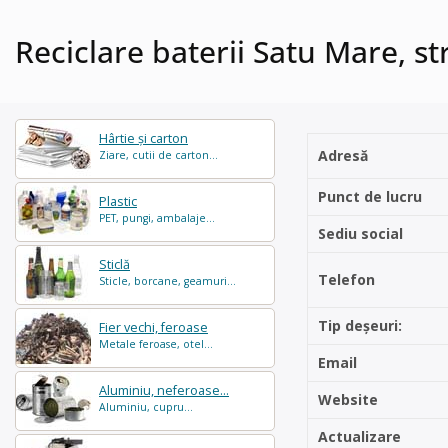
Reciclare baterii Satu Mare, st
Hârtie și carton
Adresă
Ziare, cutii de carton...
Punct de lucru
Plastic
PET, pungi, ambalaje...
Sediu social
Sticlă
Telefon
Sticle, borcane, geamuri...
Tip deșeuri:
Fier vechi, feroase
Metale feroase, otel...
Email
Aluminiu, neferoase...
Website
Aluminiu, cupru...
Actualizare