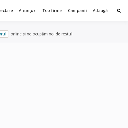
lectare
Anunțuri
Top firme
Campanii
Adaugă
rul
online și ne ocupăm noi de restul!