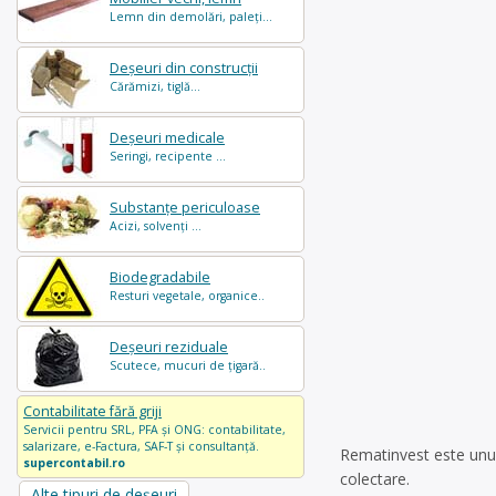
Lemn din demolări, paleți...
Deșeuri din construcții
Cărămizi, tiglă...
Deșeuri medicale
Seringi, recipente ...
Substanțe periculoase
Acizi, solvenți ...
Biodegradabile
Resturi vegetale, organice..
Deșeuri reziduale
Scutece, mucuri de țigară..
Contabilitate fără griji
Servicii pentru SRL, PFA și ONG: contabilitate,
salarizare, e-Factura, SAF-T și consultanță.
Rematinvest este unul
supercontabil.ro
colectare.
Alte tipuri de deșeuri