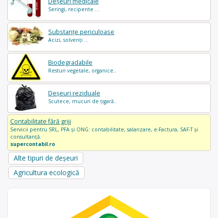
Deșeuri medicale
Seringi, recipente ...
Substanțe periculoase
Acizi, solvenți ...
Biodegradabile
Resturi vegetale, organice..
Deșeuri reziduale
Scutece, mucuri de țigară..
Contabilitate fără griji
Servicii pentru SRL, PFA și ONG: contabilitate, salarizare, e-Factura, SAF-T și
consultanță.
supercontabil.ro
Alte tipuri de deșeuri
Agricultura ecologică