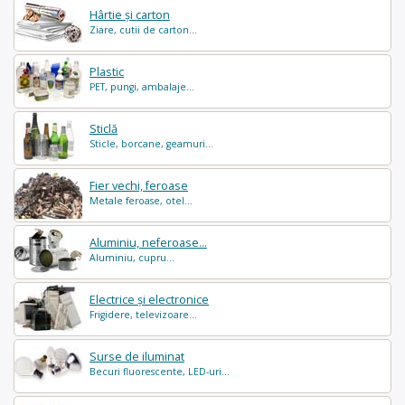
Hârtie și carton
Ziare, cutii de carton...
Plastic
PET, pungi, ambalaje...
Sticlă
Sticle, borcane, geamuri...
Fier vechi, feroase
Metale feroase, otel...
Aluminiu, neferoase...
Aluminiu, cupru...
Electrice și electronice
Frigidere, televizoare...
Surse de iluminat
Becuri fluorescente, LED-uri...