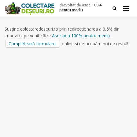
Skip
dezvoltat de asoc.
100%
to
pentru mediu
content
Susține colectaredeseuri.ro prin redirecționarea a 3,5% din
impozitul pe venit către
Asociația 100% pentru mediu
.
Completează formularul
online și ne ocupăm noi de restul!