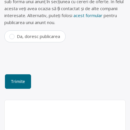
sub forma unui anunț în secțiunea cu cereri de oferte. În felul
acesta veți avea ocazia să fiți contactat și de alte companii
interesate. Alternativ, puteți folosi
acest formular
pentru
publicarea unui anunt nou.
Da, doresc publicarea
Centru reciclare baterii
Bolintin Vale, str. Palanca
MARKET ANDERSON SRL este
operator economic autorizat pentru
Market