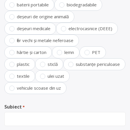
baterii portabile
biodegradabile
deșeuri de origine animală
deșeuri medicale
electrocasnice (DEEE)
fier vechi și metale neferoase
hârtie și carton
lemn
PET
plastic
sticlă
substanțe periculoase
textile
ulei uzat
vehicule scoase din uz
Subiect
*