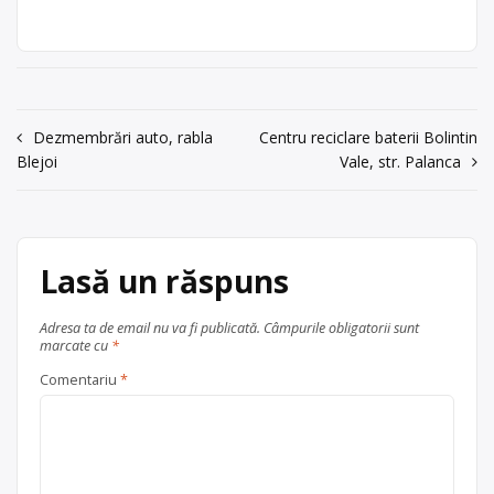
baterii auto, cu punct de colectare în
Punct de lucru:
Bolintin Vale, la adresa: Bolintin Vale,
Bolintin Vale, str.
str. Palanca, nr 149, tel: 0736544137.
Palanca, nr 149,
Sediu social:Bolintin Vale, str.
tel: 0736544137
Palanca, nr 149, tel: 0736544137
acum 6 ani
Navigare
Centru de colectare
Dezmembrări auto, rabla
baterii auto
Centru reciclare baterii Bolintin
,
0736544137
Blejoi
Vale, str. Palanca
în
Bolintin Vale
în
județul Giurgiu
Trimite un mesaj
articole
Lasă un răspuns
Adresa ta de email nu va fi publicată.
Câmpurile obligatorii sunt
marcate cu
*
Comentariu
*