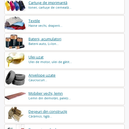
Cartușe de imprimantă
toner, cartușe de cerneală...
Textile
Haine vechi, draperii...
Baterii, acumulatori
Baterii auto, Li-Ion...
Ulei uzat
Ulei de motor, ulei de gătit...
Anvelope uzate
Cauciucuri...
Mobilier vechi, lemn
Lemn din demolări, paleți...
Deșeuri din construcții
Cărămizi, tiglă...