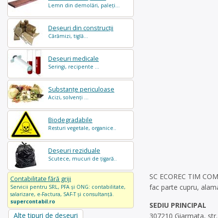
Lemn din demolări, paleți...
Deșeuri din construcții
Cărămizi, tiglă...
Deșeuri medicale
Seringi, recipente ...
Substanțe periculoase
Acizi, solvenți ...
Biodegradabile
Resturi vegetale, organice..
Deșeuri reziduale
Scutece, mucuri de țigară..
SC ECOREC TIM COM SRL
Contabilitate fără griji
fac parte cupru, alama
Servicii pentru SRL, PFA și ONG: contabilitate,
salarizare, e-Factura, SAF-T și consultanță.
supercontabil.ro
SEDIU PRINCIPAL
Alte tipuri de deșeuri
307210 Giarmata, str. I