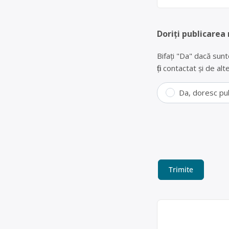
Doriți publicarea
Bifați "Da" dacă sunt
fiți contactat și de a
Da, doresc pu
Colectare bat
ECOREC-TIM SRL este