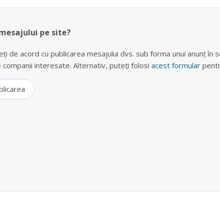
 mesajului pe site?
eți de acord cu publicarea mesajului dvs. sub forma unui anunț în se
lte companii interesate. Alternativ, puteți folosi
acest formular
pentr
blicarea
erii uzate în Giarmata, Timis – ECOREC-TIM SRL
 operator economic autorizat pentru colectarea și valorificarea bate