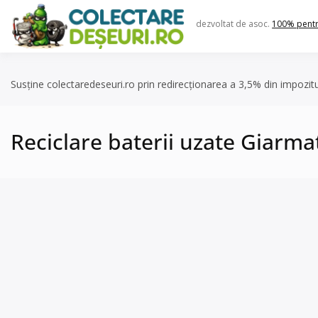
Skip
to
dezvoltat de asoc.
100% pent
content
Susține colectaredeseuri.ro prin redirecționarea a 3,5% din impozit
Reciclare baterii uzate Giarmata