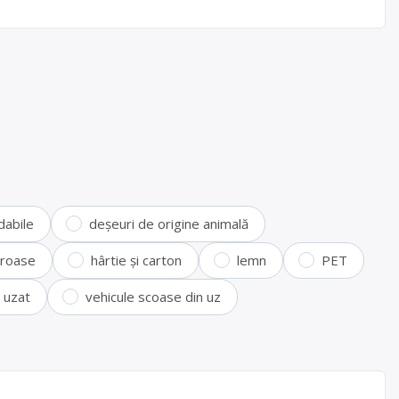
dabile
deșeuri de origine animală
feroase
hârtie și carton
lemn
PET
i uzat
vehicule scoase din uz