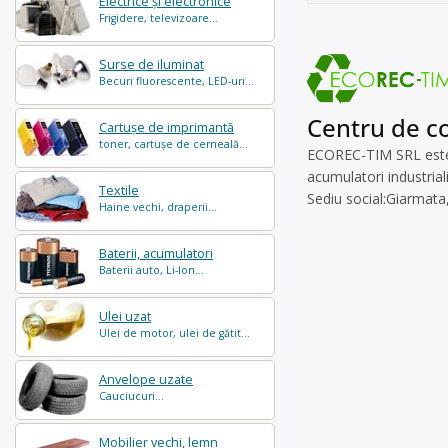
Electrice și electronice
Frigidere, televizoare...
Surse de iluminat
Becuri fluorescente, LED-uri...
Centru de co
Cartușe de imprimantă
toner, cartușe de cerneală...
ECOREC-TIM SRL este o
acumulatori industrial
Textile
Sediu social:Giarmata, 
Haine vechi, draperii...
Baterii, acumulatori
Baterii auto, Li-Ion...
Ulei uzat
Ulei de motor, ulei de gătit...
Anvelope uzate
Cauciucuri...
Mobilier vechi, lemn