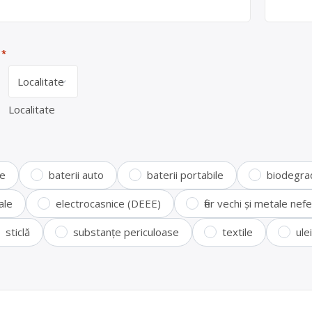
*
Localitate
te
baterii auto
baterii portabile
biodegra
ale
electrocasnice (DEEE)
fier vechi și metale ne
sticlă
substanțe periculoase
textile
ule