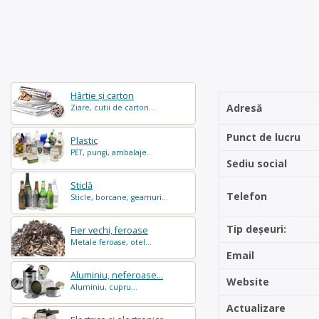
Hârtie și carton
Adresă
Ziare, cutii de carton...
Punct de lucru
Plastic
PET, pungi, ambalaje...
Sediu social
Sticlă
Telefon
Sticle, borcane, geamuri...
Tip deșeuri:
Fier vechi, feroase
Metale feroase, otel...
Email
Aluminiu, neferoase...
Website
Aluminiu, cupru...
Actualizare