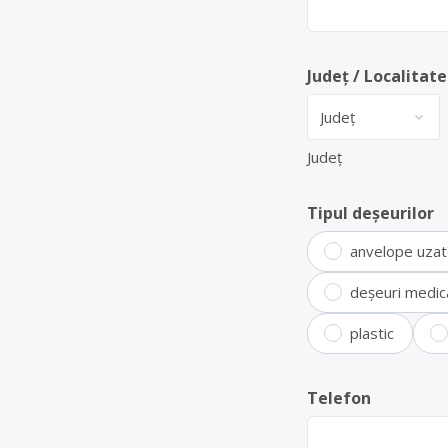
Județ / Localitate
Județ
Tipul deșeurilor
anvelope uza
deșeuri medic
plastic
Telefon