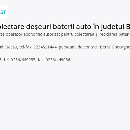
lectare deșeuri baterii auto în județul 
operator economic autorizat pentru colectarea și reciclarea bateriilor
1, jud. Bacău, tel/fax: 0234521444, persoana de contact: Berilă Gheorgh
83, tel: 0236/449055, fax: 0236/449056