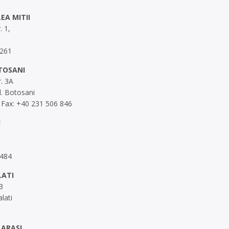
EA MITII
. 1,
 261
TOSANI
r. 3A
d. Botosani
 Fax: +40 231 506 846
I
 484
LATI
3
lati
LARASI