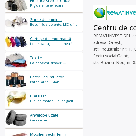
Electrice și electronice
Frigidere, televizoare...
Surse de iluminat
Becuri fluorescente, LED-uri...
Centru de co
REMATINVEST SRL este 
Cartușe de imprimantă
adresa: Onești,
toner, cartușe de cerneală...
str. Industriilor nr. 
Sediu social:Galați,
Textile
str. Bazinul Nou, nr. 
Haine vechi, draperii...
Baterii, acumulatori
Baterii auto, Li-Ion...
Ulei uzat
Ulei de motor, ulei de gătit...
Anvelope uzate
Cauciucuri...
Mobilier vechi, lemn