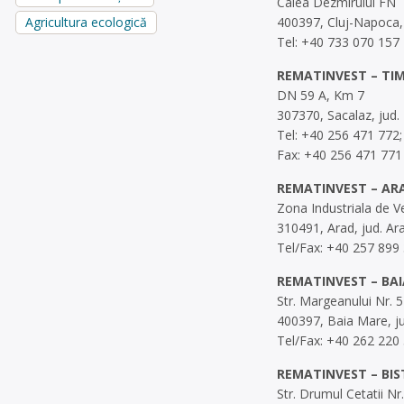
Calea Dezmirului FN
400397, Cluj-Napoca, 
Agricultura ecologică
Tel: +40 733 070 157
REMATINVEST – TI
DN 59 A, Km 7
307370, Sacalaz, jud.
Tel: +40 256 471 772;
Fax: +40 256 471 771
REMATINVEST – AR
Zona Industriala de Ve
310491, Arad, jud. Ar
Tel/Fax: +40 257 899
REMATINVEST – BA
Str. Margeanului Nr. 5
400397, Baia Mare, 
Tel/Fax: +40 262 220
REMATINVEST – BIS
Str. Drumul Cetatii Nr