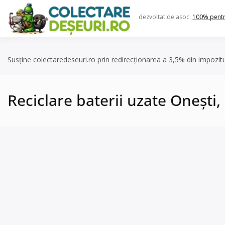
Skip
to
dezvoltat de asoc.
100% pent
content
Susține colectaredeseuri.ro prin redirecționarea a 3,5% din impozit
Reciclare baterii uzate Onești, 