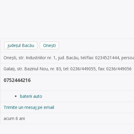
județul Bacău
Onești
Onești, str. Industriilor nr. 1, jud. Bacău, tel/fax: 0234521444, per
Galați, str. Bazinul Nou, nr. 83, tel: 0236/449055, fax: 0236/449056
0752444216
baterii auto
Trimite un mesaj pe email
acum 6 ani