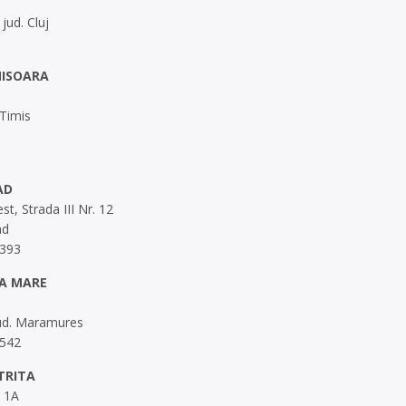
jud. Cluj
MISOARA
 Timis
AD
st, Strada III Nr. 12
ad
 393
IA MARE
jud. Maramures
 542
TRITA
. 1A