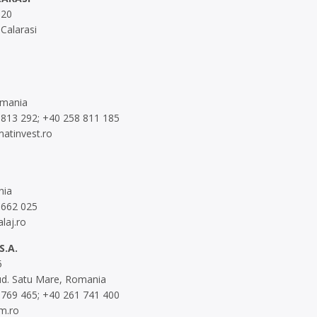
 20
 Calarasi
omania
 813 292; +40 258 811 185
atinvest.ro
nia
 662 025
laj.ro
S.A.
5
ud. Satu Mare, Romania
 769 465; +40 261 741 400
m.ro