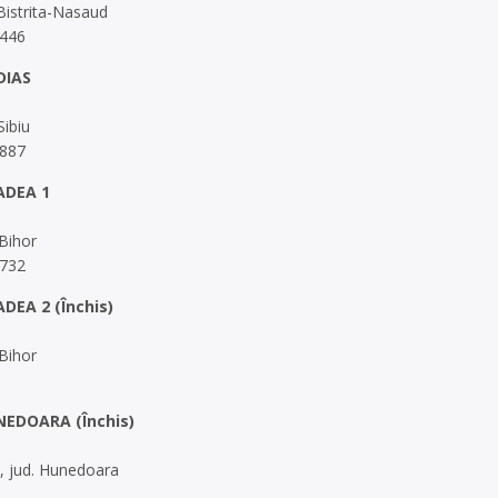
 Bistrita-Nasaud
 446
DIAS
Sibiu
 887
ADEA 1
Bihor
 732
DEA 2 (Închis)
Bihor
EDOARA (Închis)
, jud. Hunedoara