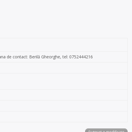
soana de contact: Berilă Gheorghe, tel: 0752444216
Sugerați o modificare