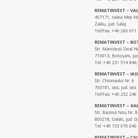
REMATINVEST – VAL
457171, Valea Miții Nr
Zalău, jud. Salaj
Tel/Fax: +40 260 611
REMATINVEST – BO
Str. Manolești Deal N
710013, Botoșani, ju
Tel: +40 231 514 846;
REMATINVEST – IAS
Str. Chisinaului Nr. 6
700181, Iasi, jud. Iasi
Tel/Fax: +40 232 246
REMATINVEST – GA
Str. Bazinul Nou Nr. 8
800218, Galati, jud. Ga
Tel: +40 733 070 040
REMATINVEST – CA