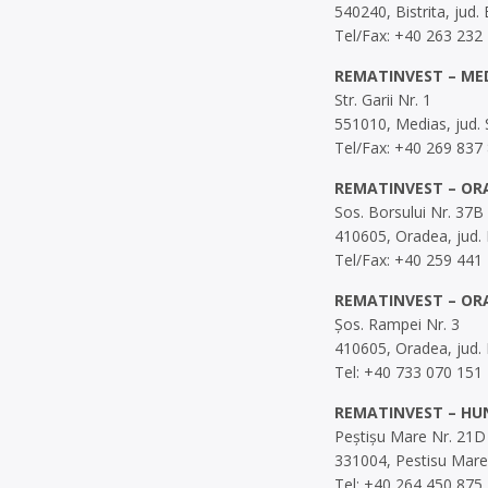
540240, Bistrita, jud.
Tel/Fax: +40 263 232
REMATINVEST – ME
Str. Garii Nr. 1
551010, Medias, jud. 
Tel/Fax: +40 269 837
REMATINVEST – OR
Sos. Borsului Nr. 37B
410605, Oradea, jud. 
Tel/Fax: +40 259 441
REMATINVEST – ORA
Șos. Rampei Nr. 3
410605, Oradea, jud. 
Tel: +40 733 070 151
REMATINVEST – HUN
Peștișu Mare Nr. 21D
331004, Pestisu Mare
Tel: +40 264 450 875