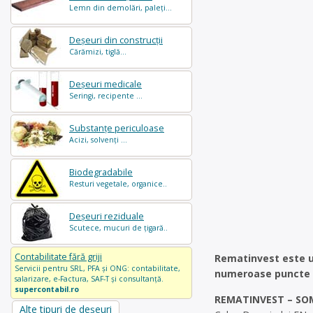
Lemn din demolări, paleți...
Deșeuri din construcții
Cărămizi, tiglă...
Deșeuri medicale
Seringi, recipente ...
Substanțe periculoase
Acizi, solvenți ...
Biodegradabile
Resturi vegetale, organice..
Deșeuri reziduale
Scutece, mucuri de țigară..
Contabilitate fără griji
Rematinvest este un
Servicii pentru SRL, PFA și ONG: contabilitate,
numeroase puncte 
salarizare, e-Factura, SAF-T și consultanță.
supercontabil.ro
REMATINVEST – SO
Alte tipuri de deșeuri