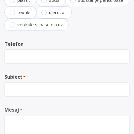
plastic
sticlă
substanțe periculoase
textile
ulei uzat
vehicule scoase din uz
Telefon
Subiect
*
Mesaj
*