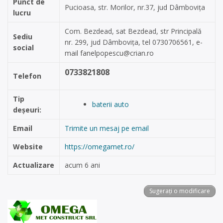
Punct de
Pucioasa, str. Morilor, nr.37, jud Dâmbovița
lucru
Com. Bezdead, sat Bezdead, str Principală
Sediu
nr. 299, jud Dâmbovița, tel 0730706561, e-
social
mail
fanelpopescu@crian.ro
0733821808
Telefon
Tip
baterii auto
deșeuri:
Email
Trimite un mesaj pe email
Website
https://omegamet.ro/
Actualizare
acum 6 ani
Sugerați o modificare