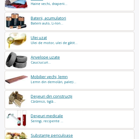
Haine vechi, draperii...
Baterii, acumulatori
Baterii auto, Li-Ion...
Ulei uzat
Ulei de motor, ulei de gătit...
Anvelope uzate
Cauciucuri...
Mobilier vechi, lemn
Lemn din demolări, paleți...
Deșeuri din construcții
Cărămizi, tiglă...
Deșeuri medicale
Seringi, recipente ...
Substanțe periculoase