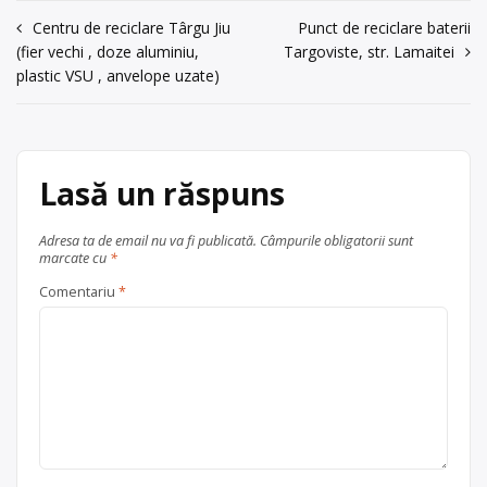
004/0799776552
Navigare
Centru de reciclare Târgu Jiu
Punct de reciclare baterii
Ofertă colectare
fier vechi și
Trimite un mesaj
(fier vechi , doze aluminiu,
Targoviste, str. Lamaitei
metale neferoase
, în
în
plastic VSU , anvelope uzate)
articole
Lasă un răspuns
Adresa ta de email nu va fi publicată.
Câmpurile obligatorii sunt
marcate cu
*
Comentariu
*