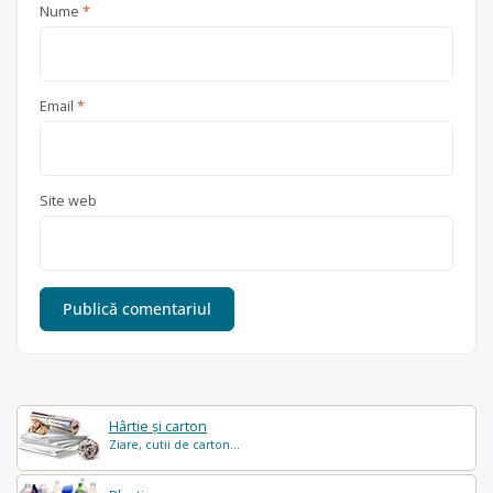
Nume
*
Email
*
Site web
Hârtie și carton
Ziare, cutii de carton...