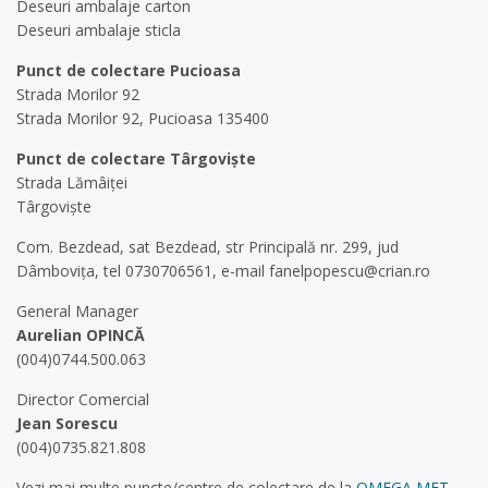
Deseuri ambalaje carton
Deseuri ambalaje sticla
Punct de colectare Pucioasa
Strada Morilor 92
Strada Morilor 92, Pucioasa 135400
Punct de colectare Târgoviște
Strada Lămâiței
Târgoviște
Com. Bezdead, sat Bezdead, str Principală nr. 299, jud
Dâmbovița, tel 0730706561, e-mail
fanelpopescu@crian.ro
General Manager
Aurelian OPINCĂ
(004)0744.500.063
Director Comercial
Jean Sorescu
(004)0735.821.808
Vezi mai multe puncte/centre de colectare de la
OMEGA MET