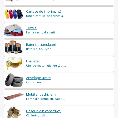
Cartușe de imprimantă
toner, cartușe de cerneală...
Textile
Haine vechi, draperii...
Baterii, acumulatori
Baterii auto, Li-Ion...
Ulei uzat
Ulei de motor, ulei de gătit...
Anvelope uzate
Cauciucuri...
Mobilier vechi, lemn
Lemn din demolări, paleți...
Deșeuri din construcții
Cărămizi, tiglă...