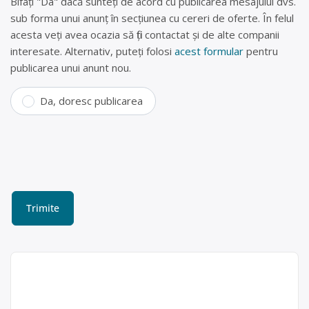
Bifați "Da" dacă sunteți de acord cu publicarea mesajului dvs.
sub forma unui anunț în secțiunea cu cereri de oferte. În felul
acesta veți avea ocazia să fiți contactat și de alte companii
interesate. Alternativ, puteți folosi
acest formular
pentru
publicarea unui anunt nou.
Da, doresc publicarea
Colectare baterii uzate în
Sighetu Marmației,
Maramureș – SC NON