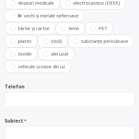
deșeuri medicale
electrocasnice (DEEE)
fier vechi și metale neferoase
hârtie și carton
lemn
PET
plastic
sticlă
substanțe periculoase
textile
ulei uzat
vehicule scoase din uz
Telefon
Subiect
*