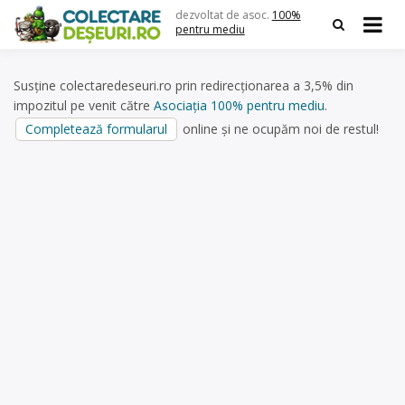
Skip
dezvoltat de asoc.
100%
to
pentru mediu
content
Susține colectaredeseuri.ro prin redirecționarea a 3,5% din
impozitul pe venit către
Asociația 100% pentru mediu
.
Completează formularul
online și ne ocupăm noi de restul!