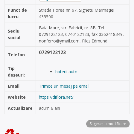
Punct de
Strada Horea nr. 67, Sighetu Marmației
lucru
435500
Baia Mare, str. Fabricii, nr. 8B, Tel
Sediu
0729122123, 0740122123, fax 0362418349,
social
nonferro@ymail.com
, Filcz Edmund
0729122123
Telefon
Tip
baterii auto
deșeuri:
Email
Trimite un mesaj pe email
Website
https://diflora.net/
Actualizare
acum 6 ani
Sugerați o modificare