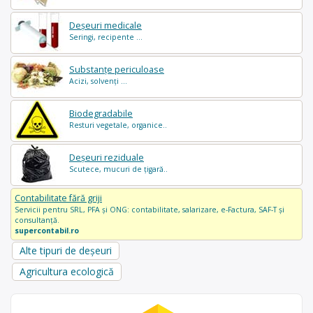
Deșeuri medicale
Seringi, recipente ...
Substanțe periculoase
Acizi, solvenți ...
Biodegradabile
Resturi vegetale, organice..
Deșeuri reziduale
Scutece, mucuri de țigară..
Contabilitate fără griji
Servicii pentru SRL, PFA și ONG: contabilitate, salarizare, e-Factura, SAF-T și
consultanță.
supercontabil.ro
Alte tipuri de deșeuri
Agricultura ecologică