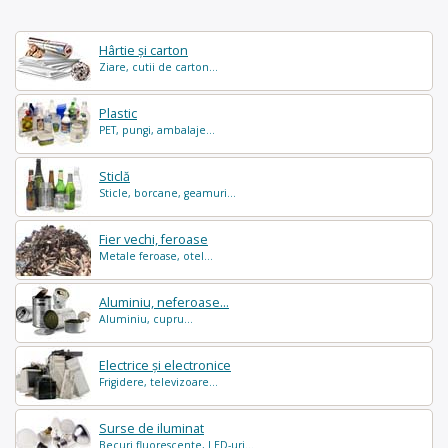
Hârtie și carton
Ziare, cutii de carton...
Plastic
PET, pungi, ambalaje...
Sticlă
Sticle, borcane, geamuri...
Fier vechi, feroase
Metale feroase, otel...
Aluminiu, neferoase...
Aluminiu, cupru...
Electrice și electronice
Frigidere, televizoare...
Surse de iluminat
Becuri fluorescente, LED-uri...