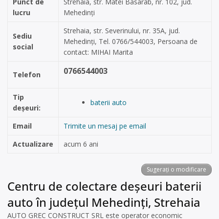
Punct de
Strehaia, str. Matei Basarab, nr. 102, jud.
lucru
Mehedinți
Strehaia, str. Severinului, nr. 35A, jud.
Sediu
Mehedinți, Tel. 0766/544003, Persoana de
social
contact: MIHAI Marita
0766544003
Telefon
Tip
baterii auto
deșeuri:
Email
Trimite un mesaj pe email
Actualizare
acum 6 ani
Sugerați o modificare
Centru de colectare deșeuri baterii
auto în județul Mehedinți, Strehaia
AUTO GREC CONSTRUCT SRL este operator economic