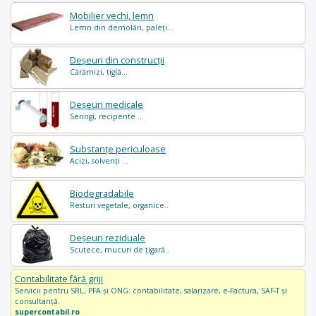
Mobilier vechi, lemn
Lemn din demolări, paleți...
Deșeuri din construcții
Cărămizi, tiglă...
Deșeuri medicale
Seringi, recipente ...
Substanțe periculoase
Acizi, solvenți ...
Biodegradabile
Resturi vegetale, organice..
Deșeuri reziduale
Scutece, mucuri de țigară..
Contabilitate fără griji
Servicii pentru SRL, PFA și ONG: contabilitate, salarizare, e-Factura, SAF-T și
consultanță.
supercontabil.ro