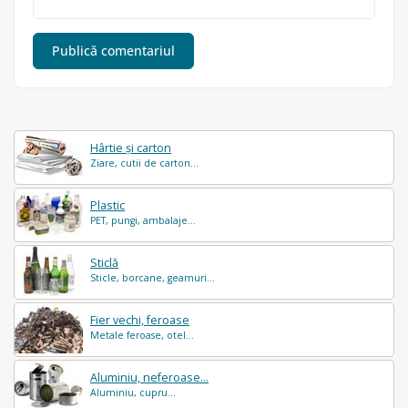
Hârtie și carton
Ziare, cutii de carton...
Plastic
PET, pungi, ambalaje...
Sticlă
Sticle, borcane, geamuri...
Fier vechi, feroase
Metale feroase, otel...
Aluminiu, neferoase...
Aluminiu, cupru...