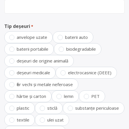
Tip deșeuri
*
anvelope uzate
baterii auto
baterii portabile
biodegradabile
deșeuri de origine animală
deșeuri medicale
electrocasnice (DEEE)
fier vechi și metale neferoase
hârtie și carton
lemn
PET
plastic
sticlă
substanțe periculoase
textile
ulei uzat