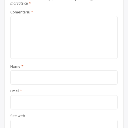
Trimite un mesaj
marcate cu
*
Comentariu
*
Nume
*
Email
*
Site web