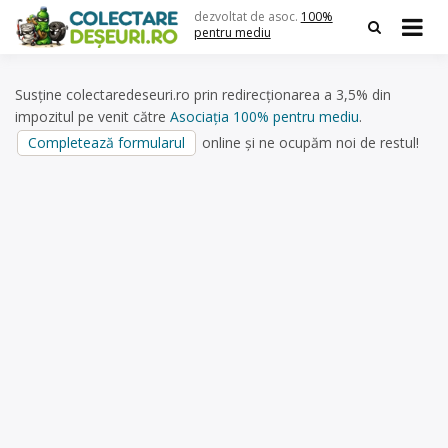
Skip
dezvoltat de asoc.
100%
to
pentru mediu
content
Susține colectaredeseuri.ro prin redirecționarea a 3,5% din
impozitul pe venit către
Asociația 100% pentru mediu
.
Completează formularul
online și ne ocupăm noi de restul!