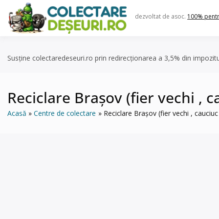
Skip
to
dezvoltat de asoc.
100% pent
content
Susține colectaredeseuri.ro prin redirecționarea a 3,5% din impozit
Reciclare Brașov (fier vechi , c
Acasă
Centre de colectare
Reciclare Brașov (fier vechi , cauciuc 