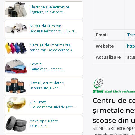
Electrice și electronice
Frigidere, televizoare...
Surse de iluminat
Becuri fluorescente, LED-uri...
Email
Tri
Cartușe de imprimantă
Website
http
toner, cartușe de cerneală...
Actualizare
acu
Textile
Haine vechi, draperii...
Baterii, acumulatori
Baterii auto, Li-Ion...
Centru de co
Ulei uzat
Ulei de motor, ulei de gătit...
și metale ne
scoase din u
Anvelope uzate
Cauciucuri...
SILNEF SRL este opera
, metale neferoase, c