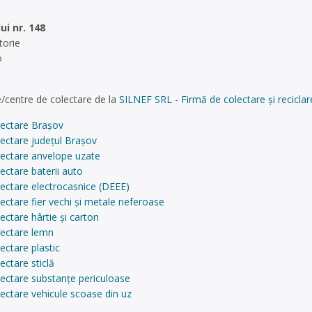
ui nr. 148
torie
o
/centre de colectare de la
SILNEF SRL - Firmă de colectare și reciclar
lectare Brașov
ectare județul Brașov
lectare anvelope uzate
ectare baterii auto
ectare electrocasnice (DEEE)
ectare fier vechi și metale neferoase
ectare hârtie și carton
lectare lemn
ectare plastic
ectare sticlă
lectare substanțe periculoase
ectare vehicule scoase din uz