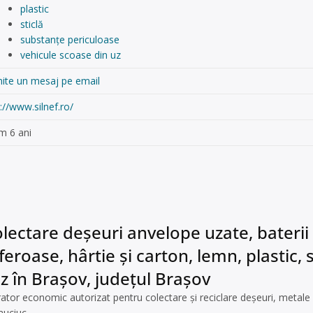
plastic
sticlă
substanțe periculoase
vehicule scoase din uz
mite un mesaj pe email
://www.silnef.ro/
m 6 ani
lectare deșeuri anvelope uzate, baterii 
feroase, hârtie și carton, lemn, plastic, 
z în Brașov, județul Brașov
tor economic autorizat pentru colectare și reciclare deșeuri, metale
auciuc