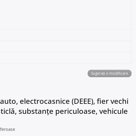
Sugerați o modificare
auto, electrocasnice (DEEE), fier vechi
sticlă, substanțe periculoase, vehicule
 feroase