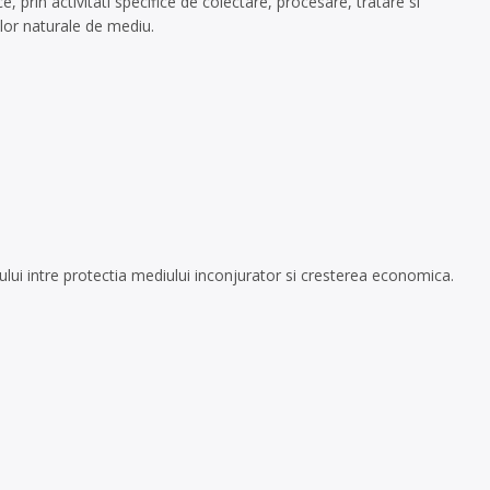
 prin activitati specifice de colectare, procesare, tratare si
ilor naturale de mediu.
rului intre protectia mediului inconjurator si cresterea economica.