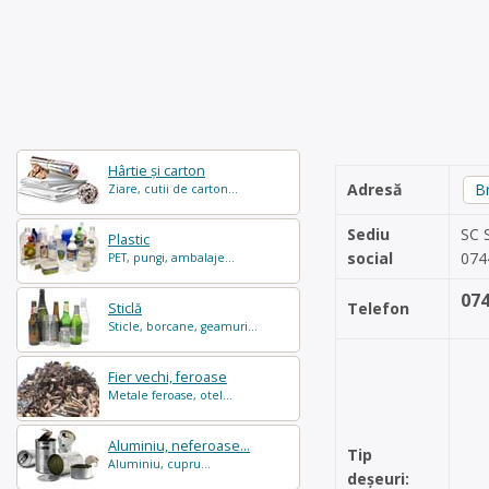
Hârtie și carton
Adresă
B
Ziare, cutii de carton...
Sediu
SC S
Plastic
social
074
PET, pungi, ambalaje...
07
Telefon
Sticlă
Sticle, borcane, geamuri...
Fier vechi, feroase
Metale feroase, otel...
Aluminiu, neferoase...
Tip
Aluminiu, cupru...
deșeuri: