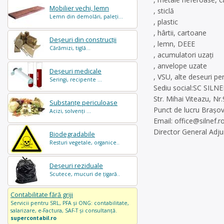
Mobilier vechi, lemn
, sticlă
Lemn din demolări, paleți...
, plastic
, hârtii, cartoane
Deșeuri din construcții
, lemn, DEEE
Cărămizi, tiglă...
, acumulatori uzați
, anvelope uzate
Deșeuri medicale
, VSU, alte deseuri pe
Seringi, recipente ...
Sediu social:SC SILN
Str. Mihai Viteazu, N
Substanțe periculoase
Punct de lucru Brașov
Acizi, solvenți ...
Email:
office@silnef.r
Director General Adjun
Biodegradabile
Resturi vegetale, organice..
Deșeuri reziduale
Scutece, mucuri de țigară..
Contabilitate fără griji
Servicii pentru SRL, PFA și ONG: contabilitate,
salarizare, e-Factura, SAF-T și consultanță.
supercontabil.ro