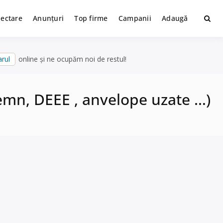
lectare
Anunțuri
Top firme
Campanii
Adaugă
rul
online și ne ocupăm noi de restul!
 , lemn, DEEE , anvelope uzate …)