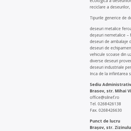
ecologica a deseurilor
reciclare a deseurilor
Tipurile generice de d
deseuri metalice feroa
deșeuri nemetalice – ha
deseuri de ambalaje d
deseuri de echipamente
vehicule scoase din uz
diverse deseuri proven
deseuri industriale pe
Inca de la infiintarea
Sediu Administrati
Brasov, str. Mihai V
office@silnef.ro
Tel. 0268426138
Fax. 0268426630
Punct de lucru
Brașov, str. Zizinulu