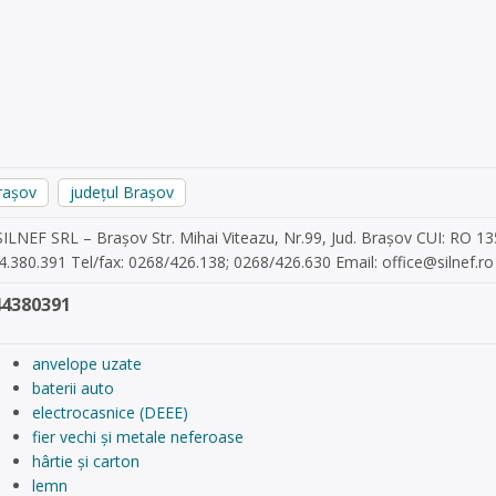
rașov
județul Brașov
ILNEF SRL – Brașov Str. Mihai Viteazu, Nr.99, Jud. Brașov CUI: RO 135
4.380.391 Tel/fax: 0268/426.138; 0268/426.630 Email:
office@silnef.ro
44380391
anvelope uzate
baterii auto
electrocasnice (DEEE)
fier vechi și metale neferoase
hârtie și carton
lemn