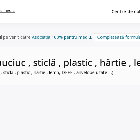
ru mediu
Centre de co
ul pe venit către
Asociația 100% pentru mediu
.
Completează formula
auciuc , sticlă , plastic , hârtie
, sticlă , plastic , hârtie , lemn, DEEE , anvelope uzate …)