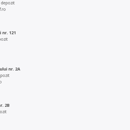
 depozit
.ro
i nr. 121
pozit
ului nr. 2A
epozit
o
r. 2B
ozit