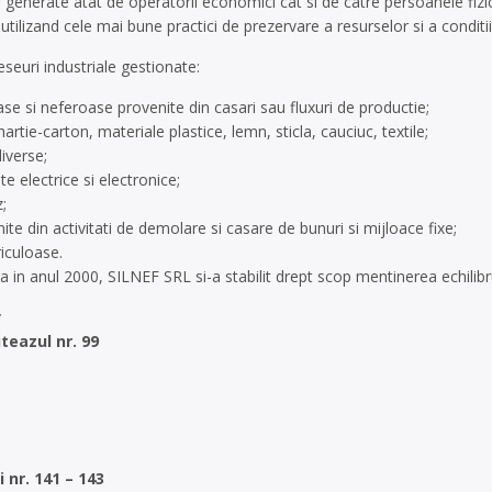
 generate atat de operatorii economici cat si de catre persoanele fizice,
, utilizand cele mai bune practici de prezervare a resurselor si a conditi
eseuri industriale gestionate:
se si neferoase provenite din casari sau fluxuri de productie;
rtie-carton, materiale plastice, lemn, sticla, cauciuc, textile;
iverse;
 electrice si electronice;
;
ite din activitati de demolare si casare de bunuri si mijloace fixe;
riculoase.
 sa in anul 2000, SILNEF SRL si-a stabilit drept scop mentinerea echilib
v
iteazul nr. 99
i nr. 141 – 143