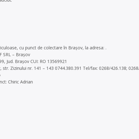
riculoase, cu punct de colectare în Brașov, la adresa: .
EF SRL – Brașov
r.99, Jud. Brașov CUI: RO 13569921
, str. Zizinului nr. 141 – 143 0744.380.391 Tel/fax: 0268/426.138; 026
o
ct: Chiric Adrian