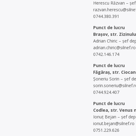
Herescu Răzvan – șef
razvan.herescu@silnef
0744.380.391
Punct de lucru
Brașov, str. Zizinulu
Adrian Chiric – șef de
adrian.chiric@silnef.ro
0742.146.174
Punct de lucru
Făgăraș, str. Ciocan
Șoneriu Sorin – șef d
sorin.soneriu@silnef.r
0744.924.407
Punct de lucru
Codlea, str. Venus n
Ionuț Bejan – șef dep
ionut.bejan@silnef.ro
0751.229.626