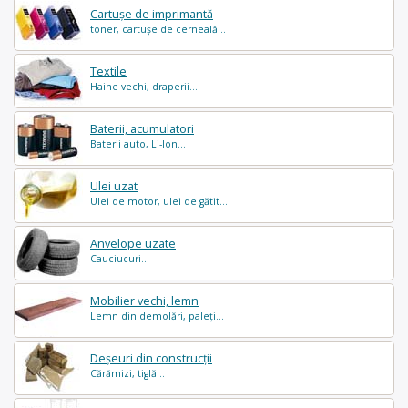
Cartușe de imprimantă
toner, cartușe de cerneală...
Textile
Haine vechi, draperii...
Baterii, acumulatori
Baterii auto, Li-Ion...
Ulei uzat
Ulei de motor, ulei de gătit...
Anvelope uzate
Cauciucuri...
Mobilier vechi, lemn
Lemn din demolări, paleți...
Deșeuri din construcții
Cărămizi, tiglă...