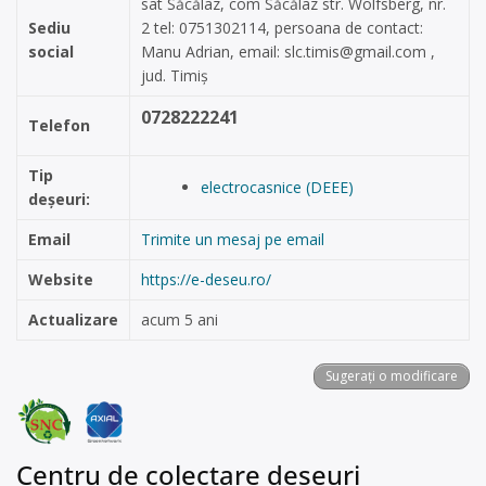
sat Săcălaz, com Săcălaz str. Wolfsberg, nr.
Sediu
2 tel: 0751302114, persoana de contact:
social
Manu Adrian, email:
slc.timis@gmail.com
,
jud. Timiș
0728222241
Telefon
Tip
electrocasnice (DEEE)
deșeuri:
Email
Trimite un mesaj pe email
Website
https://e-deseu.ro/
Actualizare
acum 5 ani
Sugerați o modificare
Centru de colectare deșeuri