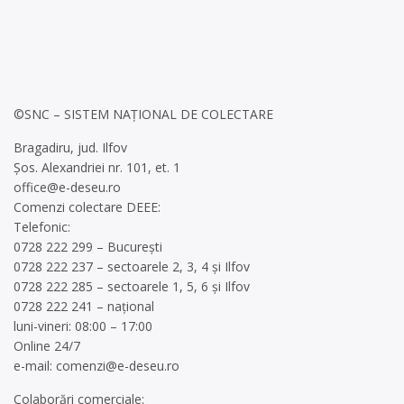
©SNC – SISTEM NAȚIONAL DE COLECTARE
Bragadiru, jud. Ilfov
Șos. Alexandriei nr. 101, et. 1
office@e-deseu.ro
Comenzi colectare DEEE:
Telefonic:
0728 222 299 – București
0728 222 237 – sectoarele 2, 3, 4 și Ilfov
0728 222 285 – sectoarele 1, 5, 6 și Ilfov
0728 222 241 – național
luni-vineri: 08:00 – 17:00
Online 24/7
e-mail:
comenzi@e-deseu.ro
Colaborări comerciale: