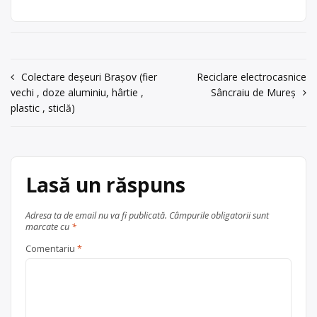
02573103740257281760
televizoare vechi, frigidere,
imprimante, calculatoare și
Centru de colectare
Trimite un mesaj
componente de calculatoare, mașini
electrocasnice (DEEE)
, în
Arad
de spălat, telefoane vechi etc., cu
județul Arad
punct de colectare în Sebiș, la adresa:
Navigare
Colectare deșeuri Brașov (fier
Reciclare electrocasnice
. Sediu social:Arad Str. Câmpul Liniștii,
vechi , doze aluminiu, hârtie ,
Sâncraiu de Mureș
Nr. 1 tel/fax: 0257281760,
în
plastic , sticlă)
0257281711, e-mail:
office@mgg-
articole
remat.com
,
oprea@mgg-remat.com
,
[…]
Centru de colectare
electrocasnice (DEEE)
Lasă un răspuns
, în
județul Arad
Sebiș
Adresa ta de email nu va fi publicată.
Câmpurile obligatorii sunt
marcate cu
*
Comentariu
*