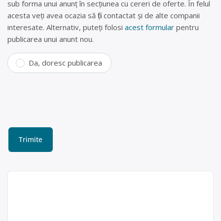
sub forma unui anunț în secțiunea cu cereri de oferte. În felul
acesta veți avea ocazia să fiți contactat și de alte companii
interesate. Alternativ, puteți folosi
acest formular
pentru
publicarea unui anunt nou.
Da, doresc publicarea
Punct de colectare
electrocasnice (deșeuri
electrice) Arad