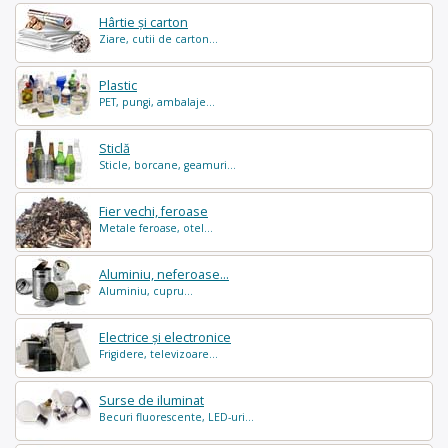
Hârtie și carton
Ziare, cutii de carton...
Plastic
PET, pungi, ambalaje...
Sticlă
Sticle, borcane, geamuri...
Fier vechi, feroase
Metale feroase, otel...
Aluminiu, neferoase...
Aluminiu, cupru...
Electrice și electronice
Frigidere, televizoare...
Surse de iluminat
Becuri fluorescente, LED-uri...