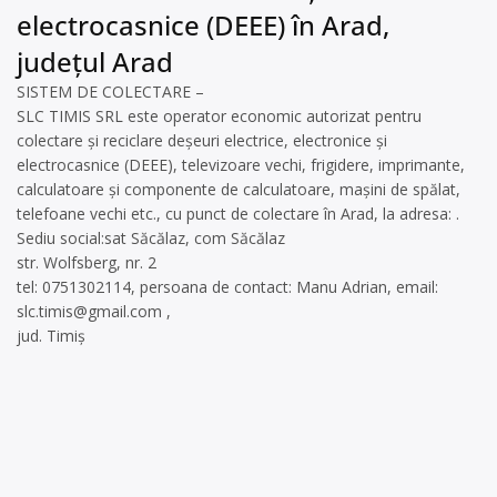
electrocasnice (DEEE) în Arad,
județul Arad
SISTEM DE COLECTARE –
SLC TIMIS SRL este operator economic autorizat pentru
colectare și reciclare deșeuri electrice, electronice și
electrocasnice (DEEE), televizoare vechi, frigidere, imprimante,
calculatoare și componente de calculatoare, mașini de spălat,
telefoane vechi etc., cu punct de colectare în Arad, la adresa: .
Sediu social:sat Săcălaz, com Săcălaz
str. Wolfsberg, nr. 2
tel: 0751302114, persoana de contact: Manu Adrian, email:
slc.timis@gmail.com
,
jud. Timiș