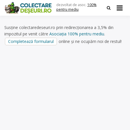
Skip
dezvoltat de asoc.
100%
to
pentru mediu
content
Susține colectaredeseuri.ro prin redirecționarea a 3,5% din
impozitul pe venit către
Asociația 100% pentru mediu
.
Completează formularul
online și ne ocupăm noi de restul!