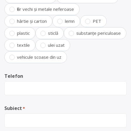
fier vechi și metale neferoase
hârtie și carton
lemn
PET
plastic
sticlă
substanțe periculoase
textile
ulei uzat
vehicule scoase din uz
Telefon
Subiect
*