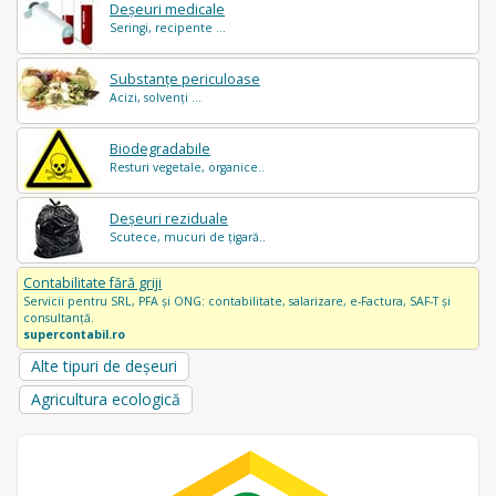
Deșeuri medicale
Seringi, recipente ...
Substanțe periculoase
Acizi, solvenți ...
Biodegradabile
Resturi vegetale, organice..
Deșeuri reziduale
Scutece, mucuri de țigară..
Contabilitate fără griji
Servicii pentru SRL, PFA și ONG: contabilitate, salarizare, e-Factura, SAF-T și
consultanță.
supercontabil.ro
Alte tipuri de deșeuri
Agricultura ecologică