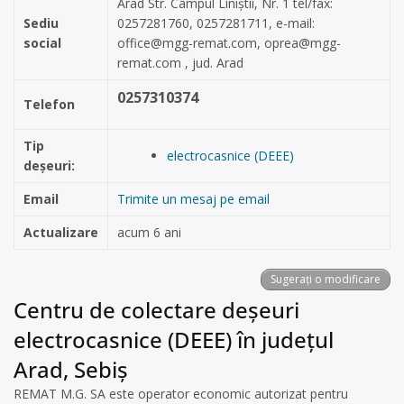
Arad Str. Câmpul Liniștii, Nr. 1 tel/fax:
Sediu
0257281760, 0257281711, e-mail:
social
office@mgg-remat.com
,
oprea@mgg-
remat.com
, jud. Arad
0257310374
Telefon
Tip
electrocasnice (DEEE)
deșeuri:
Email
Trimite un mesaj pe email
Actualizare
acum 6 ani
Sugerați o modificare
Centru de colectare deșeuri
electrocasnice (DEEE) în județul
Arad, Sebiș
REMAT M.G. SA este operator economic autorizat pentru