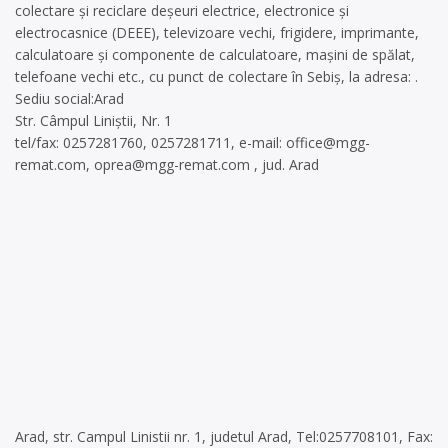
colectare și reciclare deșeuri electrice, electronice și
electrocasnice (DEEE), televizoare vechi, frigidere, imprimante,
calculatoare și componente de calculatoare, mașini de spălat,
telefoane vechi etc., cu punct de colectare în Sebiș, la adresa: .
Sediu social:Arad
Str. Câmpul Liniștii, Nr. 1
tel/fax: 0257281760, 0257281711, e-mail:
office@mgg-
remat.com
,
oprea@mgg-remat.com
, jud. Arad
Arad, str. Campul Linistii nr. 1, judetul Arad, Tel:0257708101, Fax: