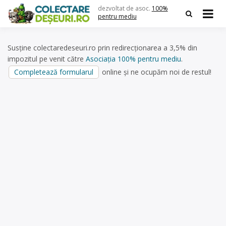
Skip
dezvoltat de asoc.
100%
to
pentru mediu
content
Susține colectaredeseuri.ro prin redirecționarea a 3,5% din
impozitul pe venit către
Asociația 100% pentru mediu
.
Completează formularul
online și ne ocupăm noi de restul!