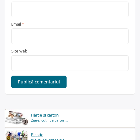
Email
*
Site web
Hârtie și carton
Ziare, cutii de carton...
Plastic
PET, pungi, ambalaje...