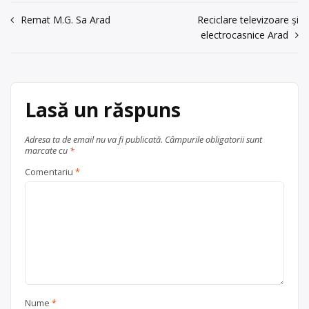
județul Arad
Sebiș
0257413100,
de spălat, telefoane vechi etc., cu
Navigare
Remat M.G. Sa Arad
Reciclare televizoare și
0722341921
punct de colectare în Zădăreni, la
electrocasnice Arad
info@indecogrup.ro
adresa: Zădăreni, Zona Industrială,
în
nr. 14, jud. Arad, tel. 0257413100,
acum 6 ani
articole
0722341921
info@indecogrup.ro
.
0374010899
Sediu social:București Str. […]
Lasă un răspuns
Trimite un mesaj
Centru de colectare
electrocasnice (DEEE)
, în
județul Arad
Zadăreni
Adresa ta de email nu va fi publicată.
Câmpurile obligatorii sunt
marcate cu
*
Comentariu
*
Nume
*