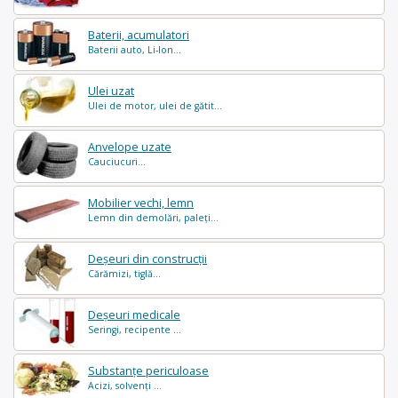
Baterii, acumulatori
Baterii auto, Li-Ion...
Ulei uzat
Ulei de motor, ulei de gătit...
Anvelope uzate
Cauciucuri...
Mobilier vechi, lemn
Lemn din demolări, paleți...
Deșeuri din construcții
Cărămizi, tiglă...
Deșeuri medicale
Seringi, recipente ...
Substanțe periculoase
Acizi, solvenți ...