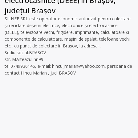
electrocasnice (DEEE) în Brașov,
județul Brașov
SILNEF SRL este operator economic autorizat pentru colectare
și reciclare deșeuri electrice, electronice și electrocasnice
(DEEE), televizoare vechi, frigidere, imprimante, calculatoare și
componente de calculatoare, mașini de spălat, telefoane vechi
etc., cu punct de colectare în Brașov, la adresa: .
Sediu social:BRASOV
str. M.Viteazul nr.99
tel.0749936145, e-mail:
hincu_marian@yahoo.com
, persoana de
contact:Hincu Marian , jud. BRASOV