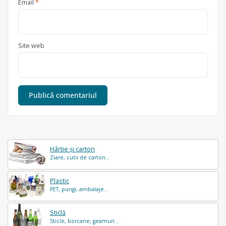
Email
*
Site web
Hârtie și carton
Ziare, cutii de carton...
Plastic
PET, pungi, ambalaje...
Sticlă
Sticle, borcane, geamuri...