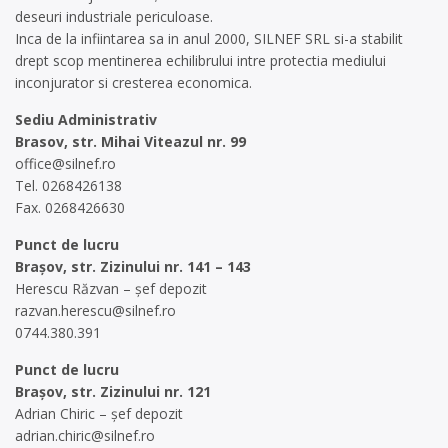
deseuri industriale periculoase.
Inca de la infiintarea sa in anul 2000, SILNEF SRL si-a stabilit
drept scop mentinerea echilibrului intre protectia mediului
inconjurator si cresterea economica.
Sediu Administrativ
Brasov, str. Mihai Viteazul nr. 99
office@silnef.ro
Tel. 0268426138
Fax. 0268426630
Punct de lucru
Brașov, str. Zizinului nr. 141 – 143
Herescu Răzvan – șef depozit
razvan.herescu@silnef.ro
0744.380.391
Punct de lucru
Brașov, str. Zizinului nr. 121
Adrian Chiric – șef depozit
adrian.chiric@silnef.ro