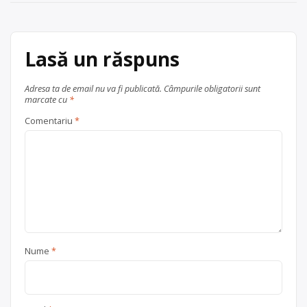
Automotoarelor nr. 2, judetul Brașov
articole
tel 0751.566578, e-mail:
pan.george88@yahoo.ro
Lasă un răspuns
Centru de colectare
electrocasnice (DEEE)
, în
Adresa ta de email nu va fi publicată.
Câmpurile obligatorii sunt
Brașov
județul Brașov
marcate cu
*
Comentariu
*
Nume
*