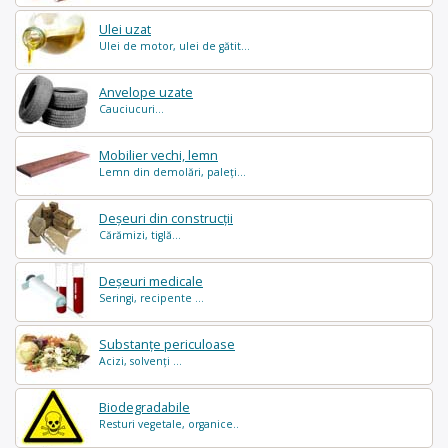
Ulei uzat
Ulei de motor, ulei de gătit...
Anvelope uzate
Cauciucuri...
Mobilier vechi, lemn
Lemn din demolări, paleți...
Deșeuri din construcții
Cărămizi, tiglă...
Deșeuri medicale
Seringi, recipente ...
Substanțe periculoase
Acizi, solvenți ...
Biodegradabile
Resturi vegetale, organice..