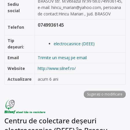
BRASOV str. M.Viteazul nr.99 tel.0749936145,
Sediu
e-mail:
hincu_marian@yahoo.com
, persoana
social
de contact:Hincu Marian , jud. BRASOV
0749936145
Telefon
Tip
electrocasnice (DEEE)
deșeuri:
Email
Trimite un mesaj pe email
Website
http://www.silnef.ro/
Actualizare
acum 6 ani
Sugerați o modificare
Centru de colectare deșeuri