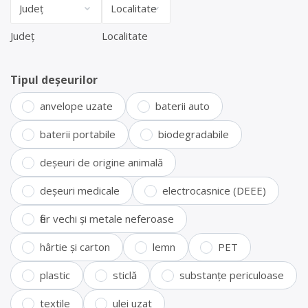
Județ
Localitate
Tipul deșeurilor
anvelope uzate
baterii auto
baterii portabile
biodegradabile
deșeuri de origine animală
deșeuri medicale
electrocasnice (DEEE)
fier vechi și metale neferoase
hârtie și carton
lemn
PET
plastic
sticlă
substanțe periculoase
textile
ulei uzat