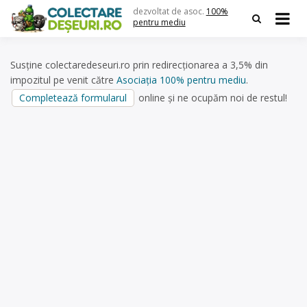
Skip
dezvoltat de asoc.
100%
to
pentru mediu
content
Susține colectaredeseuri.ro prin redirecționarea a 3,5% din
impozitul pe venit către
Asociația 100% pentru mediu
.
Completează formularul
online și ne ocupăm noi de restul!