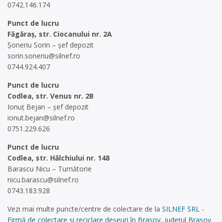
0742.146.174
Punct de lucru
Făgăraș, str. Ciocanului nr. 2A
Șoneriu Sorin – șef depozit
sorin.soneriu@silnef.ro
0744.924.407
Punct de lucru
Codlea, str. Venus nr. 2B
Ionuț Bejan – șef depozit
ionut.bejan@silnef.ro
0751.229.626
Punct de lucru
Codlea, str. Hălchiului nr. 148
Barascu Nicu – Turnătorie
nicu.barascu@silnef.ro
0743.183.928
Vezi mai multe puncte/centre de colectare de la
SILNEF SRL -
Firmă de colectare și reciclare deșeuri în Brașov, județul Brașov