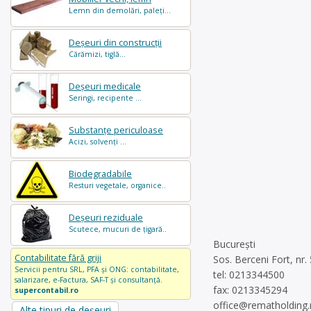
Lemn din demolări, paleți...
Deșeuri din construcții
Cărămizi, tiglă...
Deșeuri medicale
Seringi, recipente ...
Substanțe periculoase
Acizi, solvenți ...
Biodegradabile
Resturi vegetale, organice..
Deșeuri reziduale
Scutece, mucuri de țigară..
București
Contabilitate fără griji
Sos. Berceni Fort, nr. 
Servicii pentru SRL, PFA și ONG: contabilitate,
tel: 0213344500
salarizare, e-Factura, SAF-T și consultanță.
fax: 0213345294
supercontabil.ro
office@rematholding.
Alte tipuri de deșeuri