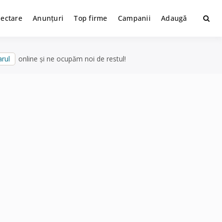
lectare
Anunțuri
Top firme
Campanii
Adaugă
rul
online și ne ocupăm noi de restul!