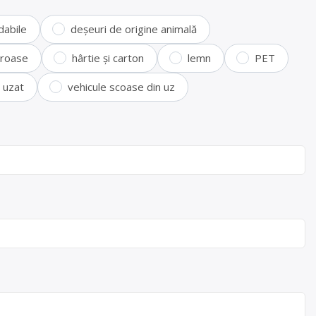
dabile
deșeuri de origine animală
feroase
hârtie și carton
lemn
PET
i uzat
vehicule scoase din uz