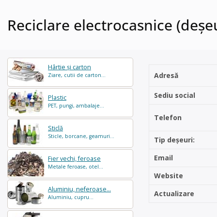
Reciclare electrocasnice (deșeur
Hârtie și carton
Adresă
Ziare, cutii de carton...
Sediu social
Plastic
PET, pungi, ambalaje...
Telefon
Sticlă
Sticle, borcane, geamuri...
Tip deșeuri:
Email
Fier vechi, feroase
Metale feroase, otel...
Website
Aluminiu, neferoase...
Actualizare
Aluminiu, cupru...