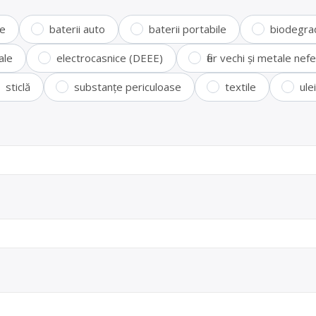
te
baterii auto
baterii portabile
biodegra
ale
electrocasnice (DEEE)
fier vechi și metale ne
sticlă
substanțe periculoase
textile
ule