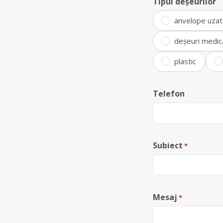
Tipul deșeurilor
anvelope uza
deșeuri medic
plastic
Telefon
Subiect
*
Mesaj
*