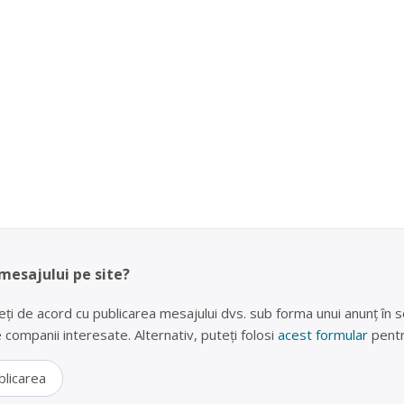
 mesajului pe site?
eți de acord cu publicarea mesajului dvs. sub forma unui anunț în se
lte companii interesate. Alternativ, puteți folosi
acest formular
pentr
blicarea