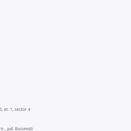
5, et. 1, sector 4
ro
, jud. București