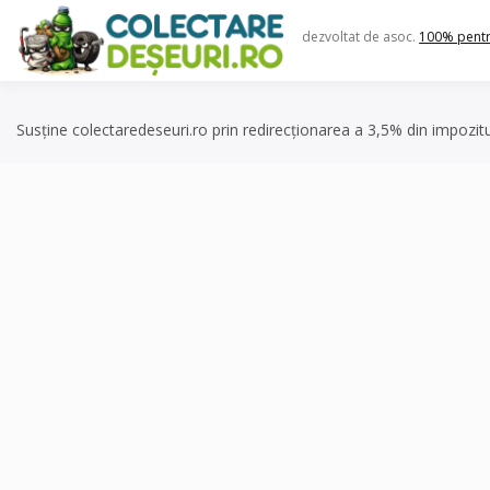
Skip
to
dezvoltat de asoc.
100% pent
content
Susține colectaredeseuri.ro prin redirecționarea a 3,5% din impozit