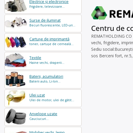
Electrice și electronice
Frigidere, televizoare...
Surse de iluminat
Becuri fluorescente, LED-uri...
Centru de co
REMATHOLDING CO SRL e
Cartușe de imprimantă
vechi, frigidere, impr
toner, cartușe de cerneală...
Sediu social:București
sos Berceni fort, nr.5
Textile
Haine vechi, draperii...
Baterii, acumulatori
Baterii auto, Li-Ion...
Ulei uzat
Ulei de motor, ulei de gătit...
Anvelope uzate
Cauciucuri...
Mobilier vechi, lemn