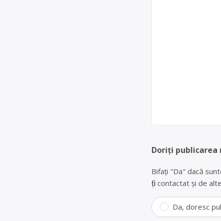
Doriți publicarea
Bifați "Da" dacă sunt
fiți contactat și de a
Da, doresc pu