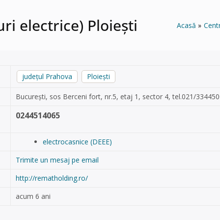
i electrice) Ploiești
Acasă
Cent
județul Prahova
Ploiești
București, sos Berceni fort, nr.5, etaj 1, sector 4, tel.021/3344
0244514065
electrocasnice (DEEE)
Trimite un mesaj pe email
http://rematholding.ro/
acum 6 ani