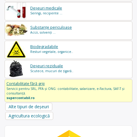
Deșeuri medicale
Seringi, recipente ...
Substanțe periculoase
Acizi, solvenți ...
Biodegradabile
Resturi vegetale, organice..
Deșeuri reziduale
Scutece, mucuri de țigară..
Contabilitate fără griji
Servicii pentru SRL, PFA și ONG: contabilitate, salarizare, e-Factura, SAF-T și
consultanță.
supercontabil.ro
Alte tipuri de deșeuri
Agricultura ecologică