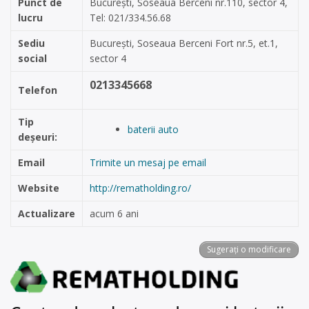
Punct de
București, Soseaua Berceni nr.110, sector 4,
lucru
Tel: 021/334.56.68
Sediu
București, Soseaua Berceni Fort nr.5, et.1,
social
sector 4
0213345668
Telefon
Tip
baterii auto
deșeuri:
Email
Trimite un mesaj pe email
Website
http://rematholding.ro/
Actualizare
acum 6 ani
Sugerați o modificare