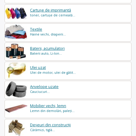
Cartușe de imprimantă
toner, cartușe de cerneală...
Textile
Haine vechi, draperii...
Baterii, acumulatori
Baterii auto, Li-Ion...
Ulei uzat
Ulei de motor, ulei de gătit...
Anvelope uzate
Cauciucuri...
Mobilier vechi, lemn
Lemn din demolări, paleți...
Deșeuri din construcții
Cărămizi, tiglă...