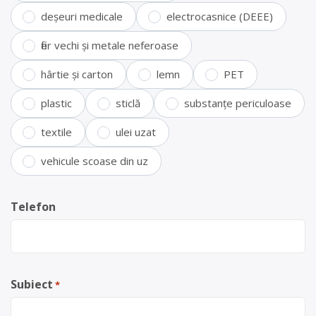
deșeuri medicale
electrocasnice (DEEE)
fier vechi și metale neferoase
hârtie și carton
lemn
PET
plastic
sticlă
substanțe periculoase
textile
ulei uzat
vehicule scoase din uz
Telefon
Subiect
*