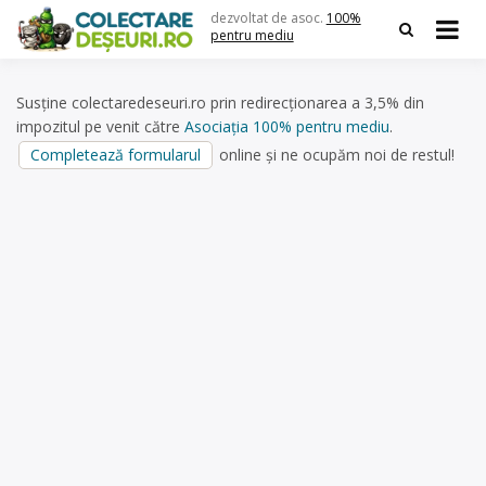
Skip
dezvoltat de asoc.
100%
to
pentru mediu
content
Susține colectaredeseuri.ro prin redirecționarea a 3,5% din
impozitul pe venit către
Asociația 100% pentru mediu
.
Completează formularul
online și ne ocupăm noi de restul!