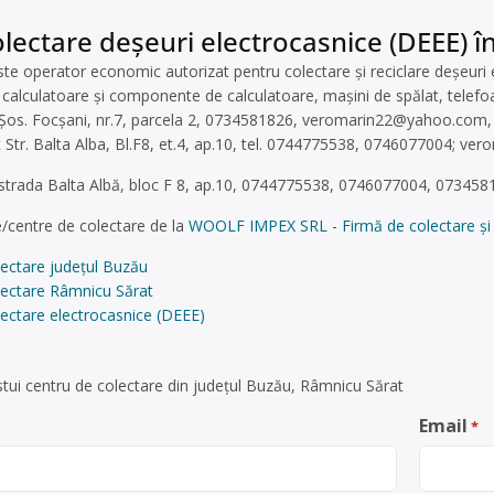
lectare deșeuri electrocasnice (DEEE) î
operator economic autorizat pentru colectare și reciclare deșeuri ele
 calculatoare și componente de calculatoare, mașini de spălat, telefoa
 Șos. Focșani, nr.7, parcela 2, 0734581826,
veromarin22@yahoo.com
 Str. Balta Alba, Bl.F8, et.4, ap.10, tel. 0744775538, 0746077004;
ver
 strada Balta Albă, bloc F 8, ap.10, 0744775538, 0746077004, 07345
/centre de colectare de la
WOOLF IMPEX SRL - Firmă de colectare și r
lectare județul Buzău
lectare Râmnicu Sărat
ectare electrocasnice (DEEE)
tui centru de colectare din județul Buzău, Râmnicu Sărat
Email
*