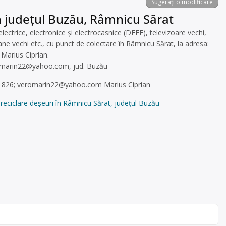
Sugerați o modificare
n județul Buzău, Râmnicu Sărat
ctrice, electronice și electrocasnice (DEEE), televizoare vechi,
ne vechi etc., cu punct de colectare în Râmnicu Sărat, la adresa:
, Marius Ciprian.
omarin22@yahoo.com
, jud. Buzău
81826;
veromarin22@yahoo.com
Marius Ciprian
eciclare deșeuri în Râmnicu Sărat, județul Buzău