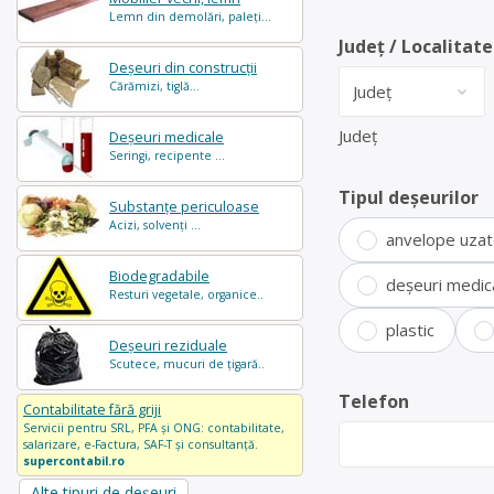
Lemn din demolări, paleți...
Județ / Localitate
Deșeuri din construcții
Cărămizi, tiglă...
Județ
Deșeuri medicale
Seringi, recipente ...
Tipul deșeurilor
Substanțe periculoase
Acizi, solvenți ...
anvelope uza
Biodegradabile
deșeuri medic
Resturi vegetale, organice..
plastic
Deșeuri reziduale
Scutece, mucuri de țigară..
Telefon
Contabilitate fără griji
Servicii pentru SRL, PFA și ONG: contabilitate,
salarizare, e-Factura, SAF-T și consultanță.
supercontabil.ro
Alte tipuri de deșeuri