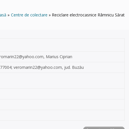
asă
Centre de colectare
Reciclare electrocasnice Râmnicu Sărat
romarin22@yahoo.com
, Marius Ciprian
6077004;
veromarin22@yahoo.com
, jud. Buzău