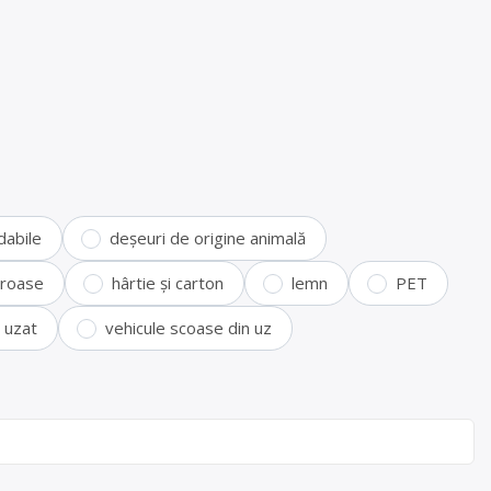
dabile
deșeuri de origine animală
feroase
hârtie și carton
lemn
PET
i uzat
vehicule scoase din uz