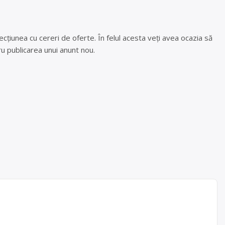
cțiunea cu cereri de oferte. În felul acesta veți avea ocazia să
u publicarea unui anunt nou.
lelor
os.