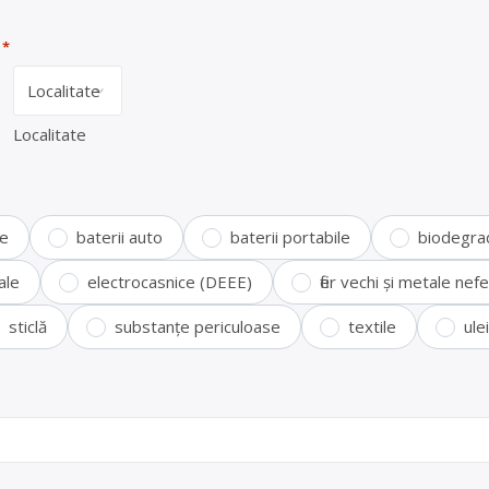
*
Localitate
te
baterii auto
baterii portabile
biodegra
ale
electrocasnice (DEEE)
fier vechi și metale ne
sticlă
substanțe periculoase
textile
ule