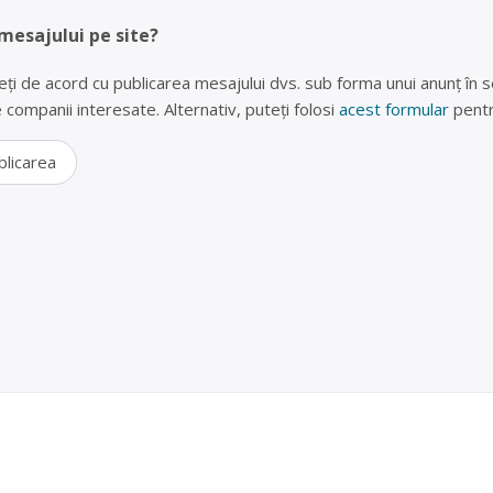
 mesajului pe site?
eți de acord cu publicarea mesajului dvs. sub forma unui anunț în se
lte companii interesate. Alternativ, puteți folosi
acest formular
pentr
blicarea
auto Râmnicu Sărat
te operator economic autorizat pentru colectara și tratarea vehicu
unct de colectare în Râmnicu Sărat, la adresa: Municipiul Rm. Sărat, Ș