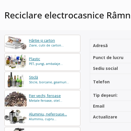
Reciclare electrocasnice Râmn
Hârtie și carton
Adresă
Ziare, cutii de carton...
Punct de lucru
Plastic
PET, pungi, ambalaje...
Sediu social
Sticlă
Telefon
Sticle, borcane, geamuri...
Tip deșeuri:
Fier vechi, feroase
Metale feroase, otel...
Email
Aluminiu, neferoase...
Actualizare
Aluminiu, cupru...