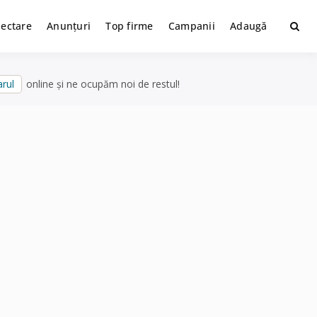
lectare
Anunțuri
Top firme
Campanii
Adaugă
rul
online și ne ocupăm noi de restul!