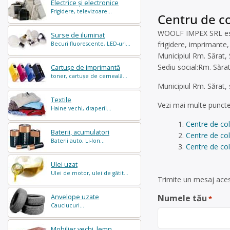
Electrice și electronice
Frigidere, televizoare...
Centru de co
WOOLF IMPEX SRL este 
Surse de iluminat
frigidere, imprimante,
Becuri fluorescente, LED-uri...
Municipiul Rm. Sărat,
Sediu social:Rm. Sărat
Cartușe de imprimantă
toner, cartușe de cerneală...
Municipiul Rm. Sărat,
Textile
Vezi mai multe puncte
Haine vechi, draperii...
Centre de co
Baterii, acumulatori
Centre de co
Baterii auto, Li-Ion...
Centre de col
Ulei uzat
Ulei de motor, ulei de gătit...
Trimite un mesaj aces
Anvelope uzate
Numele tău
*
Cauciucuri...
Mobilier vechi, lemn