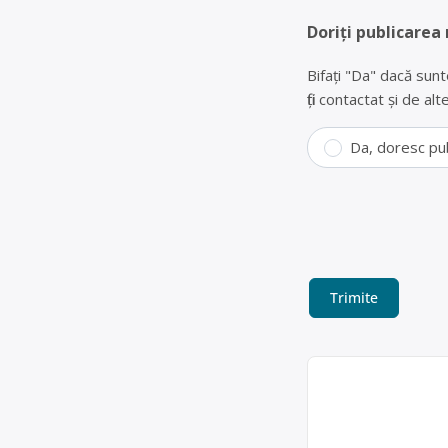
Doriți publicarea
Bifați "Da" dacă sunt
fiți contactat și de a
Da, doresc pu
Dezmembrări 
WOOLF IMPEX SRL es
scoase din uz, cu p