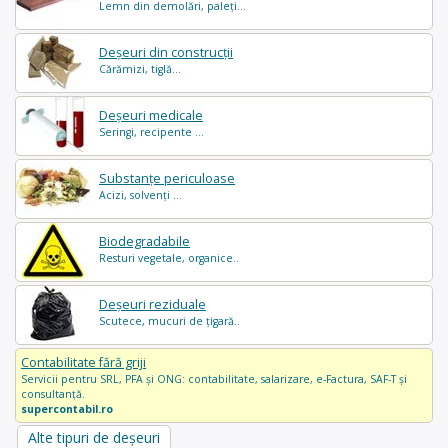
Lemn din demolări, paleți...
Deșeuri din construcții
Cărămizi, tiglă...
Deșeuri medicale
Seringi, recipente ...
Substanțe periculoase
Acizi, solvenți ...
Biodegradabile
Resturi vegetale, organice..
Deșeuri reziduale
Scutece, mucuri de țigară..
Contabilitate fără griji
Servicii pentru SRL, PFA și ONG: contabilitate, salarizare, e-Factura, SAF-T și
consultanță.
supercontabil.ro
Alte tipuri de deșeuri