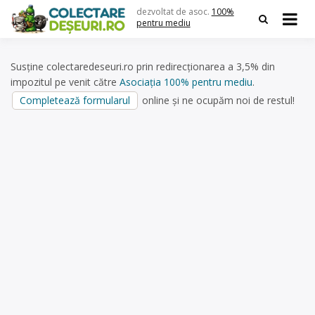
Skip
dezvoltat de asoc.
100%
to
pentru mediu
content
Susține colectaredeseuri.ro prin redirecționarea a 3,5% din
impozitul pe venit către
Asociația 100% pentru mediu
.
Completează formularul
online și ne ocupăm noi de restul!