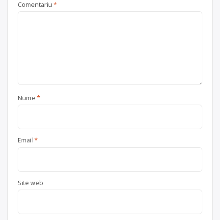
județul Iași
Comentariu
*
Nume
*
Email
*
Site web