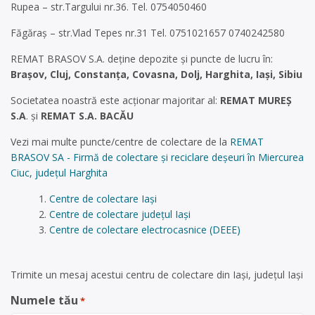
Rupea – str.Targului nr.36. Tel. 0754050460
Făgăraş – str.Vlad Tepes nr.31 Tel. 0751021657 0740242580
REMAT BRASOV S.A. deține depozite şi puncte de lucru în:
Braşov, Cluj, Constanţa, Covasna, Dolj, Harghita, Iaşi, Sibiu
Societatea noastră este acționar majoritar al:
REMAT MUREŞ
S.A
. și
REMAT S.A. BACĂU
Vezi mai multe puncte/centre de colectare de la
REMAT
BRASOV SA - Firmă de colectare și reciclare deșeuri în Miercurea
Ciuc, județul Harghita
Centre de colectare Iași
Centre de colectare județul Iași
Centre de colectare electrocasnice (DEEE)
Trimite un mesaj acestui centru de colectare din Iași, județul Iași
Numele tău
*