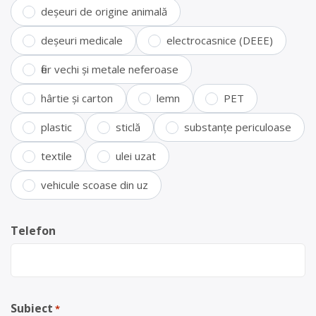
deșeuri de origine animală
deșeuri medicale
electrocasnice (DEEE)
fier vechi și metale neferoase
hârtie și carton
lemn
PET
plastic
sticlă
substanțe periculoase
textile
ulei uzat
vehicule scoase din uz
Telefon
Subiect
*