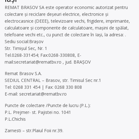
REMAT BRASOV SA este operator economic autorizat pentru
colectare și reciclare deșeuri electrice, electronice și
electrocasnice (DEEE), televizoare vechi, frigidere, imprimante,
calculatoare și componente de calculatoare, mașini de spălat,
telefoane vechi etc., cu punct de colectare în Iași, la adresa: .
Sediu social:Brașov
Str. Timișul Sec, Nr. 1
Tel.0268-331454; Fax:0268-330808, E-
mail:
secretariat@rematbv.ro
, jud. BRAȘOV
Remat Brasov S.A.
SEDIUL CENTRAL – Brasov, str. Timisul Sec nr.1
Tel: 0268 331 454 | Fax: 0268 330 808
E-mail:
secretariat@rematbv.ro
Puncte de colectare /Puncte de lucru (P.L.):
P.L. Prejmer- st. Pajistei no. 1041
P.L.Chichis
Zarnesti – str.Plaiul Foii nr.39.