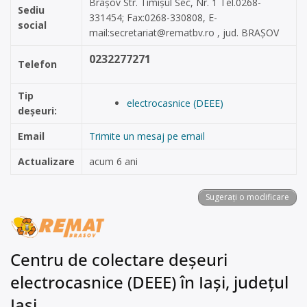
Brașov Str. Timișul Sec, Nr. 1 Tel.0268-
Sediu
331454; Fax:0268-330808, E-
social
mail:
secretariat@rematbv.ro
, jud. BRAȘOV
0232277271
Telefon
Tip
electrocasnice (DEEE)
deșeuri:
Email
Trimite un mesaj pe email
Actualizare
acum 6 ani
Sugerați o modificare
Centru de colectare deșeuri
electrocasnice (DEEE) în Iași, județul
Iași