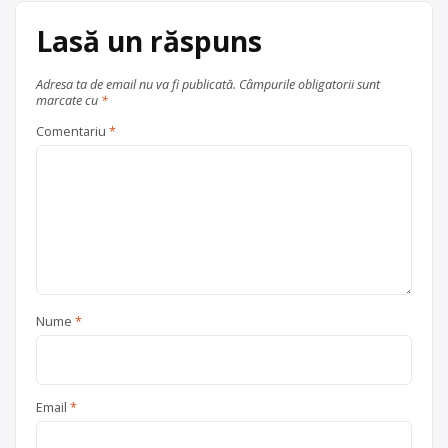
electrocasnice (DEEE)
, în
Lasă un răspuns
județul Maramureș
Sighetu Marmației
Adresa ta de email nu va fi publicată.
Câmpurile obligatorii sunt
marcate cu
*
Comentariu
*
Nume
*
Email
*