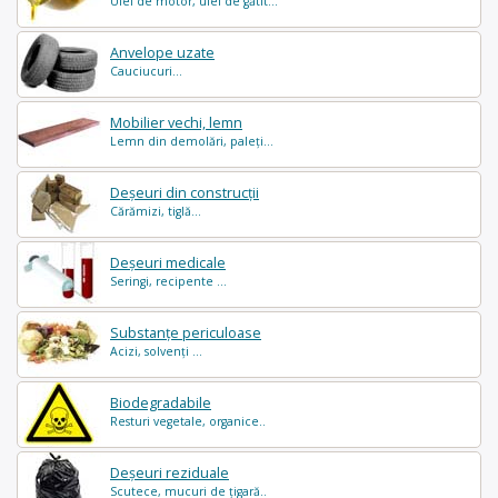
Ulei de motor, ulei de gătit...
Anvelope uzate
Cauciucuri...
Mobilier vechi, lemn
Lemn din demolări, paleți...
Deșeuri din construcții
Cărămizi, tiglă...
Deșeuri medicale
Seringi, recipente ...
Substanțe periculoase
Acizi, solvenți ...
Biodegradabile
Resturi vegetale, organice..
Deșeuri reziduale
Scutece, mucuri de țigară..