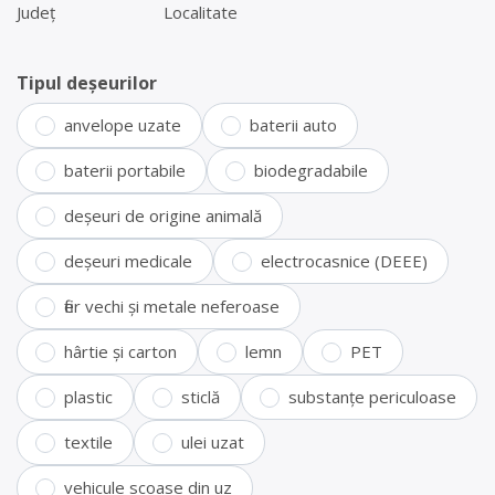
Județ
Localitate
Tipul deșeurilor
anvelope uzate
baterii auto
baterii portabile
biodegradabile
deșeuri de origine animală
deșeuri medicale
electrocasnice (DEEE)
fier vechi și metale neferoase
hârtie și carton
lemn
PET
plastic
sticlă
substanțe periculoase
textile
ulei uzat
vehicule scoase din uz