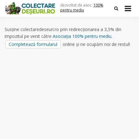
Skip
dezvoltat de asoc.
100%
to
pentru mediu
content
Susține colectaredeseuri.ro prin redirecționarea a 3,5% din
impozitul pe venit către
Asociația 100% pentru mediu
.
Completează formularul
online și ne ocupăm noi de restul!