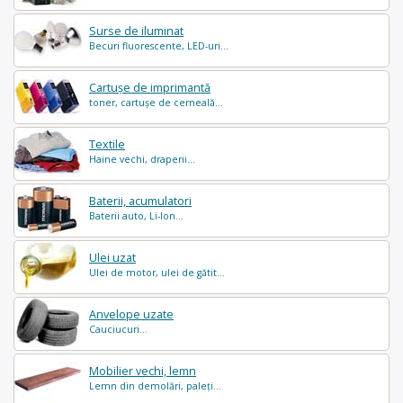
Surse de iluminat
Becuri fluorescente, LED-uri...
Cartușe de imprimantă
toner, cartușe de cerneală...
Textile
Haine vechi, draperii...
Baterii, acumulatori
Baterii auto, Li-Ion...
Ulei uzat
Ulei de motor, ulei de gătit...
Anvelope uzate
Cauciucuri...
Mobilier vechi, lemn
Lemn din demolări, paleți...