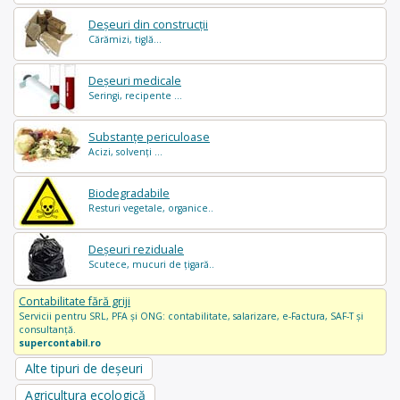
Deșeuri din construcții
Cărămizi, tiglă...
Deșeuri medicale
Seringi, recipente ...
Substanțe periculoase
Acizi, solvenți ...
Biodegradabile
Resturi vegetale, organice..
Deșeuri reziduale
Scutece, mucuri de țigară..
Contabilitate fără griji
Servicii pentru SRL, PFA și ONG: contabilitate, salarizare, e-Factura, SAF-T și
consultanță.
supercontabil.ro
Alte tipuri de deșeuri
Agricultura ecologică