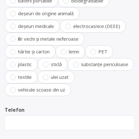
baterii portabile
biodegradabile
deșeuri de origine animală
deșeuri medicale
electrocasnice (DEEE)
fier vechi și metale neferoase
hârtie și carton
lemn
PET
plastic
sticlă
substanțe periculoase
textile
ulei uzat
vehicule scoase din uz
Telefon