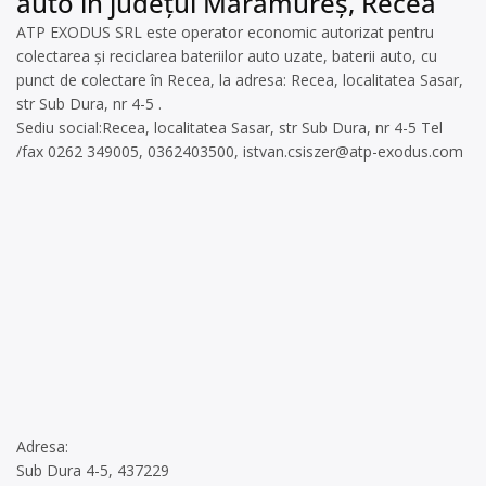
auto în județul Maramureș, Recea
ATP EXODUS SRL este operator economic autorizat pentru
colectarea și reciclarea bateriilor auto uzate, baterii auto, cu
punct de colectare în Recea, la adresa: Recea, localitatea Sasar,
str Sub Dura, nr 4-5 .
Sediu social:Recea, localitatea Sasar, str Sub Dura, nr 4-5 Tel
/fax 0262 349005, 0362403500,
istvan.csiszer@atp-exodus.com
Adresa:
Sub Dura 4-5, 437229