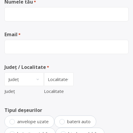
Numele tău
*
Email
*
Județ / Localitate
*
Județ
Localitate
Tipul deșeurilor
anvelope uzate
baterii auto