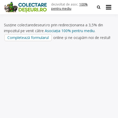
Skip
dezvoltat de asoc.
100%
to
pentru mediu
content
Susține colectaredeseuri.ro prin redirecționarea a 3,5% din
impozitul pe venit către
Asociația 100% pentru mediu
.
Completează formularul
online și ne ocupăm noi de restul!