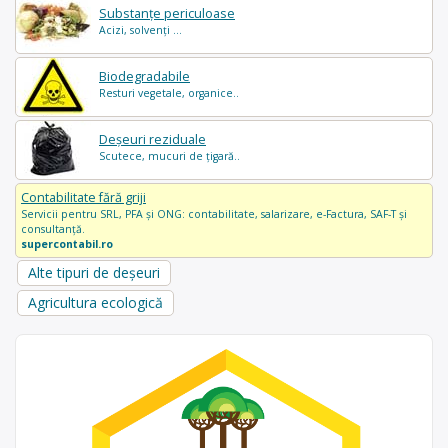
Substanțe periculoase
Acizi, solvenți ...
Biodegradabile
Resturi vegetale, organice..
Deșeuri reziduale
Scutece, mucuri de țigară..
Contabilitate fără griji
Servicii pentru SRL, PFA și ONG: contabilitate, salarizare, e-Factura, SAF-T și
consultanță.
supercontabil.ro
Alte tipuri de deșeuri
Agricultura ecologică