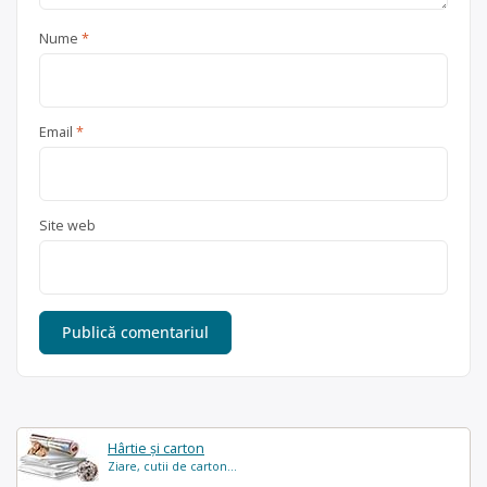
Nume
*
Email
*
Site web
Hârtie și carton
Ziare, cutii de carton...