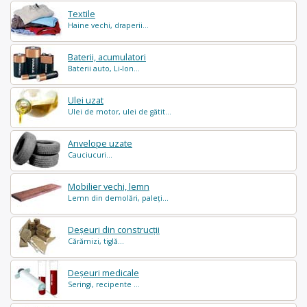
Textile
Haine vechi, draperii...
Baterii, acumulatori
Baterii auto, Li-Ion...
Ulei uzat
Ulei de motor, ulei de gătit...
Anvelope uzate
Cauciucuri...
Mobilier vechi, lemn
Lemn din demolări, paleți...
Deșeuri din construcții
Cărămizi, tiglă...
Deșeuri medicale
Seringi, recipente ...