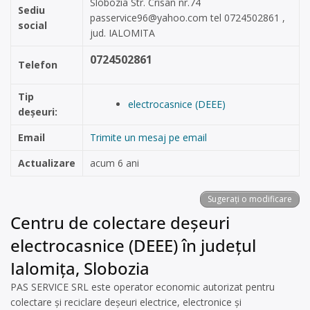
Slobozia Str. Crisan nr.74
Sediu
passervice96@yahoo.com
tel 0724502861 ,
social
jud. IALOMITA
0724502861
Telefon
Tip
electrocasnice (DEEE)
deșeuri:
Email
Trimite un mesaj pe email
Actualizare
acum 6 ani
Sugerați o modificare
Centru de colectare deșeuri
electrocasnice (DEEE) în județul
Ialomița, Slobozia
PAS SERVICE SRL este operator economic autorizat pentru
colectare și reciclare deșeuri electrice, electronice și