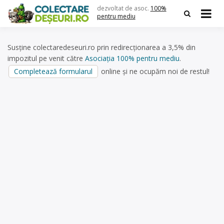
Skip
dezvoltat de asoc.
100%
to
pentru mediu
content
Susține colectaredeseuri.ro prin redirecționarea a 3,5% din
impozitul pe venit către
Asociația 100% pentru mediu
.
Completează formularul
online și ne ocupăm noi de restul!