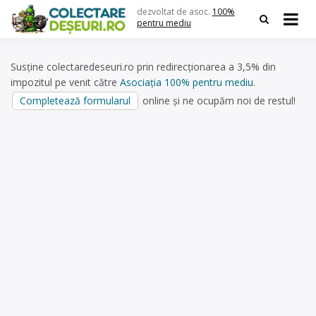
Skip
dezvoltat de asoc.
100%
to
pentru mediu
content
Susține colectaredeseuri.ro prin redirecționarea a 3,5% din
impozitul pe venit către
Asociația 100% pentru mediu
.
Completează formularul
online și ne ocupăm noi de restul!