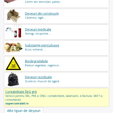
Lemn din demolări, paleți...
Deșeuri din construcții
Cărămizi, tiglă...
Deșeuri medicale
Seringi, recipente ...
Substanțe periculoase
Acizi, solvenți ...
Biodegradabile
Resturi vegetale, organice..
Deșeuri reziduale
Scutece, mucuri de țigară..
Contabilitate fără griji
Servicii pentru SRL, PFA și ONG: contabilitate, salarizare, e-Factura, SAF-T și
consultanță.
supercontabil.ro
Alte tipuri de deșeuri