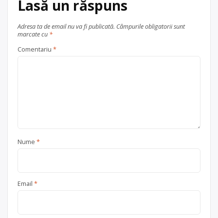
Lasă un răspuns
Cluj-Napoca
județul Cluj
Adresa ta de email nu va fi publicată.
Câmpurile obligatorii sunt
marcate cu
*
Comentariu
*
Nume
*
Email
*