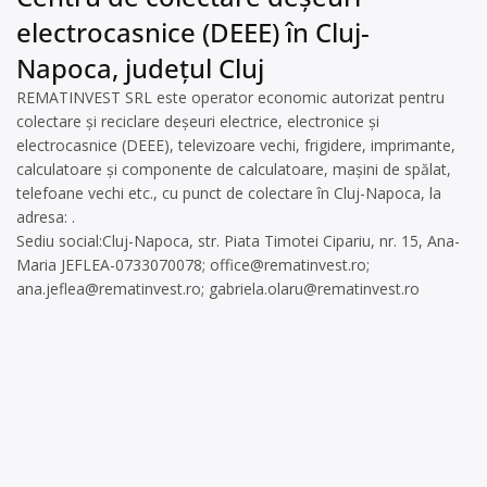
electrocasnice (DEEE) în Cluj-
Napoca, județul Cluj
REMATINVEST SRL este operator economic autorizat pentru
colectare și reciclare deșeuri electrice, electronice și
electrocasnice (DEEE), televizoare vechi, frigidere, imprimante,
calculatoare și componente de calculatoare, mașini de spălat,
telefoane vechi etc., cu punct de colectare în Cluj-Napoca, la
adresa: .
Sediu social:Cluj-Napoca, str. Piata Timotei Cipariu, nr. 15, Ana-
Maria JEFLEA-0733070078;
office@rematinvest.ro
;
ana.jeflea@rematinvest.ro
;
gabriela.olaru@rematinvest.ro