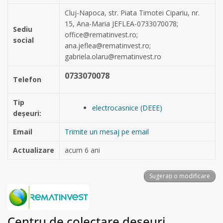
Cluj-Napoca, str. Piata Timotei Cipariu, nr.
15, Ana-Maria JEFLEA-0733070078;
Sediu
office@rematinvest.ro
;
social
ana.jeflea@rematinvest.ro
;
gabriela.olaru@rematinvest.ro
0733070078
Telefon
Tip
electrocasnice (DEEE)
deșeuri:
Email
Trimite un mesaj pe email
Actualizare
acum 6 ani
Sugerați o modificare
Centru de colectare deșeuri