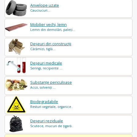
Anvelope uzate
Cauciucuri...
Mobilier vechi, lemn
Lemn din demolări, paleți...
Deșeuri din construcții
Cărămizi, tiglă...
Deșeuri medicale
Seringi, recipente ...
Substanțe periculoase
Acizi, solvenți ...
Biodegradabile
Resturi vegetale, organice..
Deșeuri reziduale
Scutece, mucuri de țigară..