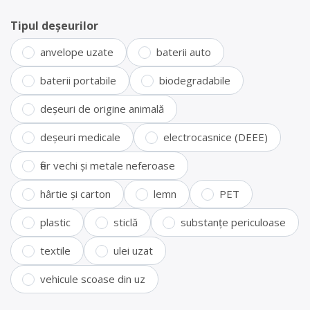
Tipul deșeurilor
anvelope uzate
baterii auto
baterii portabile
biodegradabile
deșeuri de origine animală
deșeuri medicale
electrocasnice (DEEE)
fier vechi și metale neferoase
hârtie și carton
lemn
PET
plastic
sticlă
substanțe periculoase
textile
ulei uzat
vehicule scoase din uz