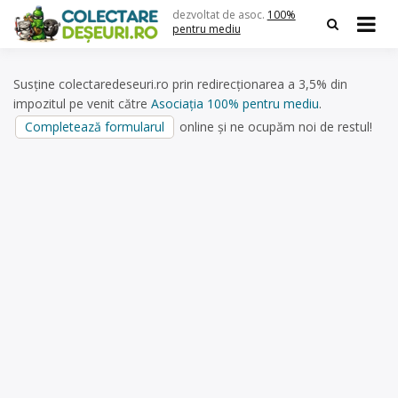
Skip
dezvoltat de asoc.
100%
to
pentru mediu
content
Susține colectaredeseuri.ro prin redirecționarea a 3,5% din
impozitul pe venit către
Asociația 100% pentru mediu
.
Completează formularul
online și ne ocupăm noi de restul!