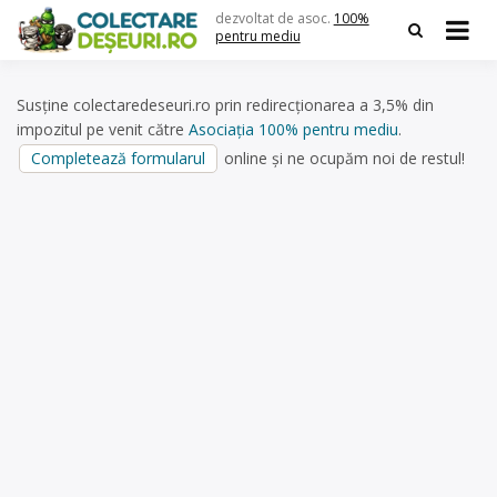
Skip
dezvoltat de asoc.
100%
to
pentru mediu
content
Susține colectaredeseuri.ro prin redirecționarea a 3,5% din
impozitul pe venit către
Asociația 100% pentru mediu
.
Completează formularul
online și ne ocupăm noi de restul!