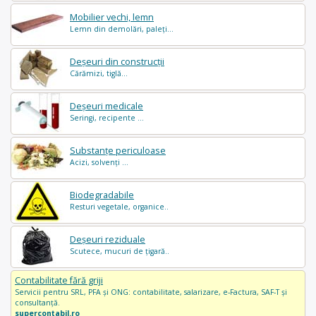
Mobilier vechi, lemn
Lemn din demolări, paleți...
Deșeuri din construcții
Cărămizi, tiglă...
Deșeuri medicale
Seringi, recipente ...
Substanțe periculoase
Acizi, solvenți ...
Biodegradabile
Resturi vegetale, organice..
Deșeuri reziduale
Scutece, mucuri de țigară..
Contabilitate fără griji
Servicii pentru SRL, PFA și ONG: contabilitate, salarizare, e-Factura, SAF-T și
consultanță.
supercontabil.ro