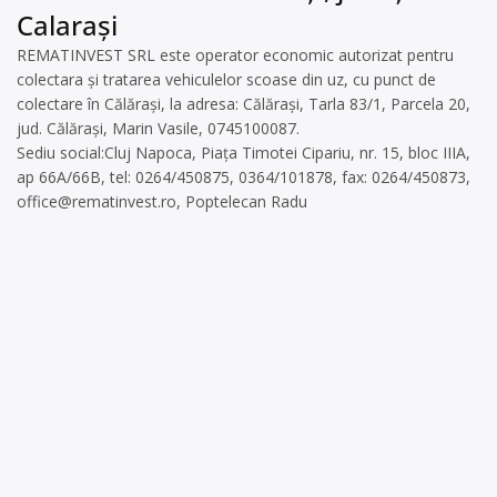
Calarași
REMATINVEST SRL este operator economic autorizat pentru
colectara și tratarea vehiculelor scoase din uz, cu punct de
colectare în Călărași, la adresa: Călărași, Tarla 83/1, Parcela 20,
jud. Călărași, Marin Vasile, 0745100087.
Sediu social:Cluj Napoca, Piața Timotei Cipariu, nr. 15, bloc IIIA,
ap 66A/66B, tel: 0264/450875, 0364/101878, fax: 0264/450873,
office@rematinvest.ro
, Poptelecan Radu