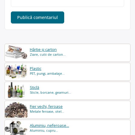
Hârtie și carton
Ziare, cutii de carton...
Plastic
PET, pungi, ambalaje...
Sticlă
Sticle, borcane, geamuri...
Fier vechi, feroase
Metale feroase, otel...
Aluminiu, neferoase...
Aluminiu, cupru...