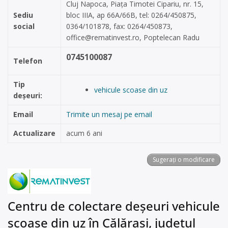
Cluj Napoca, Piața Timotei Cipariu, nr. 15,
Sediu
bloc IIIA, ap 66A/66B, tel: 0264/450875,
social
0364/101878, fax: 0264/450873,
office@rematinvest.ro
, Poptelecan Radu
0745100087
Telefon
Tip
vehicule scoase din uz
deșeuri:
Email
Trimite un mesaj pe email
Actualizare
acum 6 ani
Sugerați o modificare
Centru de colectare deșeuri vehicule
scoase din uz în Călărași, județul