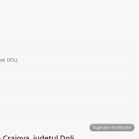
jud. DOLJ
Sugerați o modificare
 Craiova, județul Dolj