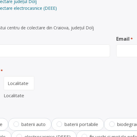
ectare județul Dolj
ectare electrocasnice (DEEE)
ui centru de colectare din Craiova, județul Dolj
Email
*
*
Localitate
te
baterii auto
baterii portabile
biodegra
ale
electrocasnice (DEEE)
fier vechi și metale ne