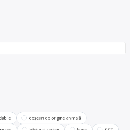
dabile
deșeuri de origine animală
feroase
hârtie și carton
lemn
PET