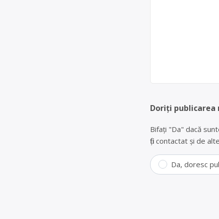
Doriți publicarea
Bifați "Da" dacă sunt
fiți contactat și de a
Da, doresc pu