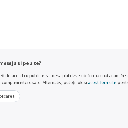
 mesajului pe site?
eți de acord cu publicarea mesajului dvs. sub forma unui anunț în se
lte companii interesate. Alternativ, puteți folosi
acest formular
pentr
blicarea