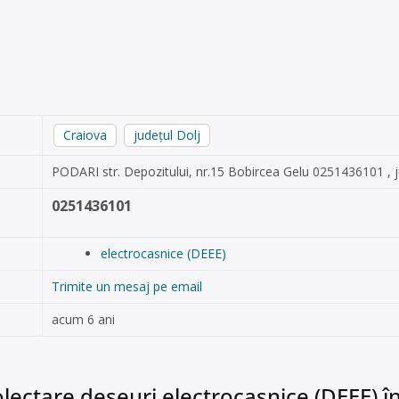
Craiova
județul Dolj
PODARI str. Depozitului, nr.15 Bobircea Gelu 0251436101 , 
0251436101
electrocasnice (DEEE)
Trimite un mesaj pe email
acum 6 ani
lectare deșeuri electrocasnice (DEEE) în