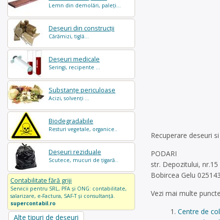
Lemn din demolări, paleți...
Deșeuri din construcții
Cărămizi, tiglă...
Deșeuri medicale
Seringi, recipente ...
Substanțe periculoase
Acizi, solvenți ...
Biodegradabile
Resturi vegetale, organice..
Recuperare deseuri si 
Deșeuri reziduale
PODARI
Scutece, mucuri de țigară..
str. Depozitului, nr.15
Bobircea Gelu 025143
Contabilitate fără griji
Servicii pentru SRL, PFA și ONG: contabilitate,
Vezi mai multe puncte
salarizare, e-Factura, SAF-T și consultanță.
supercontabil.ro
Centre de co
Alte tipuri de deșeuri