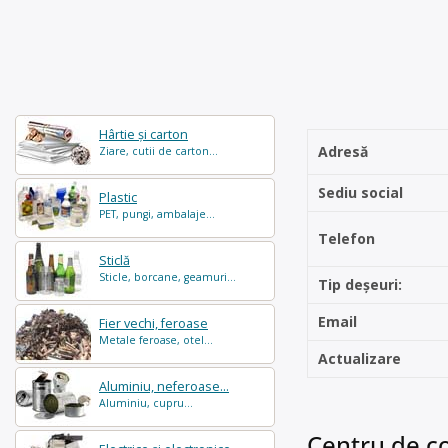
Hârtie și carton
Adresă
Ziare, cutii de carton...
Sediu social
Plastic
PET, pungi, ambalaje...
Telefon
Sticlă
Sticle, borcane, geamuri...
Tip deșeuri:
Email
Fier vechi, feroase
Metale feroase, otel...
Actualizare
Aluminiu, neferoase...
Aluminiu, cupru...
Centru de co