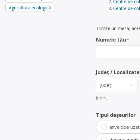
Centre de col
Agricultura ecologică
Centre de col
Trimite un mesaj acest
Numele tău
*
Județ / Localitate
Județ
Tipul deșeurilor
anvelope uza
deșeuri medic