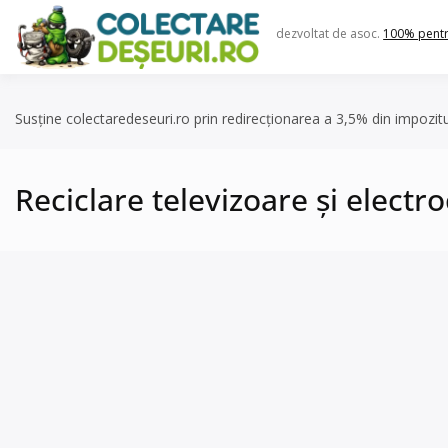
Skip
to
dezvoltat de asoc.
100% pent
content
Susține colectaredeseuri.ro prin redirecționarea a 3,5% din impozit
Reciclare televizoare și electr