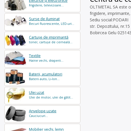
Electrice și electronice
Frigidere, televizoare...
OLTMETAL SA este oper
frigidere, imprimante,
Surse de iluminat
Sediu social:PODARI
Becuri fluorescente, LED-uri...
str. Depozitului, nr.15
Bobircea Gelu 025143
Cartușe de imprimantă
toner, cartușe de cerneală...
Textile
Haine vechi, draperii...
Baterii, acumulatori
Baterii auto, Li-Ion...
Ulei uzat
Ulei de motor, ulei de gătit...
Anvelope uzate
Cauciucuri...
Mobilier vechi, lemn