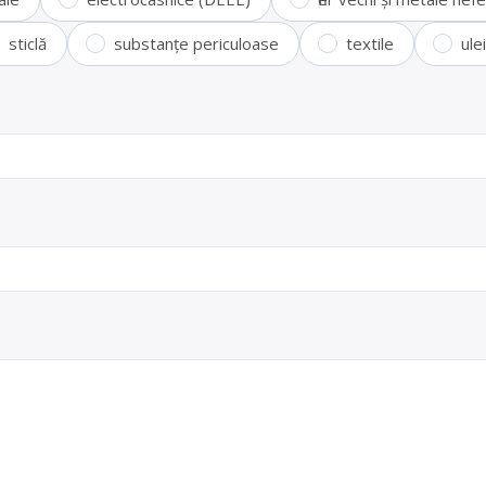
sticlă
substanțe periculoase
textile
ule