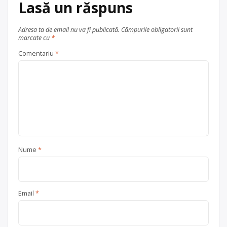
Lasă un răspuns
neferoase
,
hârtie și carton
,
lemn
,
plastic
, în
județul Sălaj
Adresa ta de email nu va fi publicată.
Câmpurile obligatorii sunt
Zalău
marcate cu
*
Comentariu
*
Nume
*
Email
*