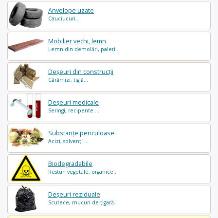
Anvelope uzate
Cauciucuri...
Mobilier vechi, lemn
Lemn din demolări, paleți...
Deșeuri din construcții
Cărămizi, tiglă...
Deșeuri medicale
Seringi, recipente ...
Substanțe periculoase
Acizi, solvenți ...
Biodegradabile
Resturi vegetale, organice..
Deșeuri reziduale
Scutece, mucuri de țigară..