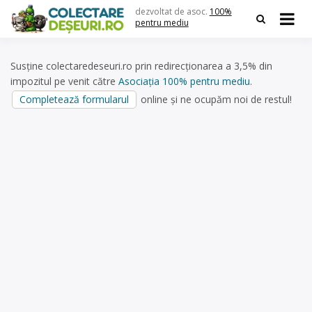
Skip
dezvoltat de asoc.
100%
to
pentru mediu
content
Susține colectaredeseuri.ro prin redirecționarea a 3,5% din
impozitul pe venit către
Asociația 100% pentru mediu
.
Completează formularul
online și ne ocupăm noi de restul!