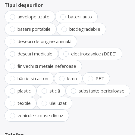
Tipul deșeurilor
anvelope uzate
baterii auto
baterii portabile
biodegradabile
deșeuri de origine animală
deșeuri medicale
electrocasnice (DEEE)
fier vechi și metale neferoase
hârtie și carton
lemn
PET
plastic
sticlă
substanțe periculoase
textile
ulei uzat
vehicule scoase din uz