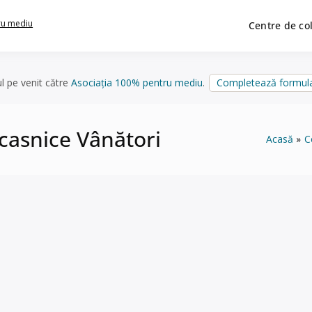
ru mediu
Centre de co
ul pe venit către
Asociația 100% pentru mediu
.
Completează formula
ocasnice Vânători
Acasă
C