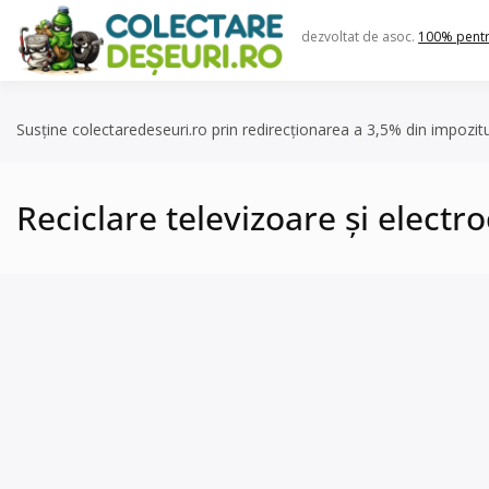
Skip
to
dezvoltat de asoc.
100% pent
content
Susține colectaredeseuri.ro prin redirecționarea a 3,5% din impozit
Reciclare televizoare și electr