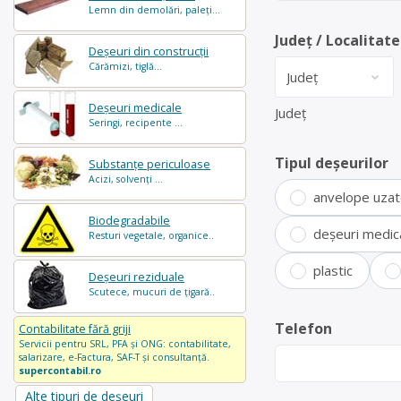
Lemn din demolări, paleți...
Județ / Localitate
Deșeuri din construcții
Cărămizi, tiglă...
Deșeuri medicale
Județ
Seringi, recipente ...
Tipul deșeurilor
Substanțe periculoase
Acizi, solvenți ...
anvelope uza
Biodegradabile
deșeuri medic
Resturi vegetale, organice..
plastic
Deșeuri reziduale
Scutece, mucuri de țigară..
Telefon
Contabilitate fără griji
Servicii pentru SRL, PFA și ONG: contabilitate,
salarizare, e-Factura, SAF-T și consultanță.
supercontabil.ro
Alte tipuri de deșeuri