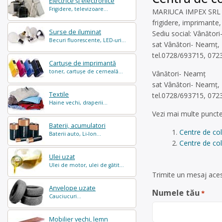
Electrice și electronice
Frigidere, televizoare...
MARIUCA IMPEX SRL est
frigidere, imprimante,
Surse de iluminat
Sediu social: Vânător
Becuri fluorescente, LED-uri...
sat Vânători- Neamț,
tel.0728/693715, 072
Cartușe de imprimantă
toner, cartușe de cerneală...
Vânători- Neamț
sat Vânători- Neamț,
Textile
tel.0728/693715, 072
Haine vechi, draperii...
Vezi mai multe puncte
Baterii, acumulatori
Centre de co
Baterii auto, Li-Ion...
Centre de col
Ulei uzat
Ulei de motor, ulei de gătit...
Trimite un mesaj aces
Anvelope uzate
Numele tău
*
Cauciucuri...
Mobilier vechi, lemn