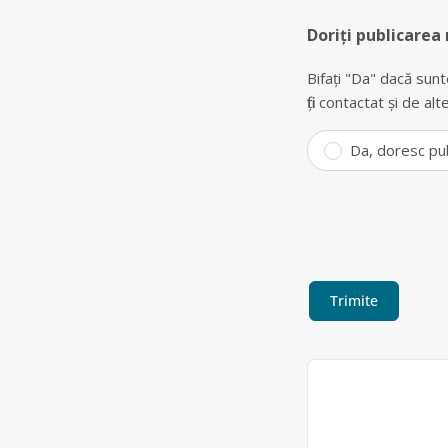
Doriți publicarea
Bifați "Da" dacă sunt
fiți contactat și de a
Da, doresc pu
Colectare DEEE
Neamţ – SC M
SC MARIUCA IMPEX S