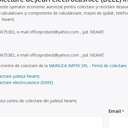
e operator economic autorizat pentru colectare și reciclare deșeuri e
 calculatoare și componente de calculatoare, mașini de spălat, telefoan
i- Neamț
3675382, e-mail
officeprobest@yahoo.com
, jud. NEAMŢ
3675382, e-mail
officeprobest@yahoo.com
, jud. NEAMŢ
/centre de colectare de la
MARIUCA IMPEX SRL - Firmă de colectare și
lectare județul Neamț
ectare electrocasnice (DEEE)
tui centru de colectare din județul Neamț
Email
*