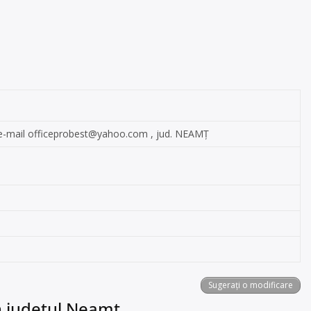
e-mail
officeprobest@yahoo.com
, jud. NEAMŢ
Sugerați o modificare
n județul Neamț