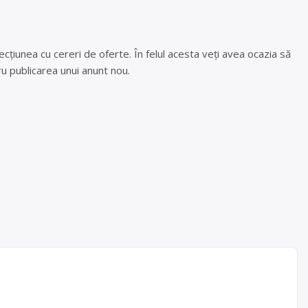
cțiunea cu cereri de oferte. În felul acesta veți avea ocazia să
u publicarea unui anunt nou.
eamț,
area