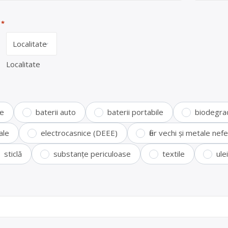
*
Localitate
te
baterii auto
baterii portabile
biodegra
ale
electrocasnice (DEEE)
fier vechi și metale ne
sticlă
substanțe periculoase
textile
ule