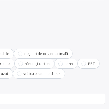
dabile
deșeuri de origine animală
feroase
hârtie și carton
lemn
PET
i uzat
vehicule scoase din uz