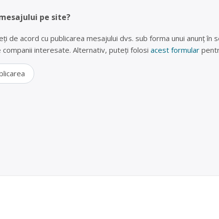
 mesajului pe site?
eți de acord cu publicarea mesajului dvs. sub forma unui anunț în se
lte companii interesate. Alternativ, puteți folosi
acest formular
pentr
blicarea
 (frigidere, televizoare, telefoane) în Vânători-N
ARIUCA IMPEX SRL
RL este operator economic autorizat pentru colectarea și valorific