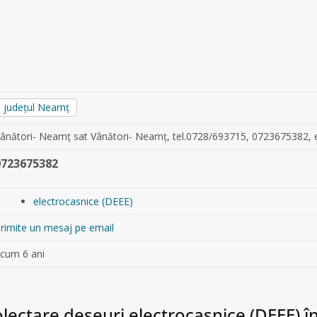
județul Neamț
ânători- Neamț sat Vânători- Neamț, tel.0728/693715, 0723675382, 
0723675382
electrocasnice (DEEE)
rimite un mesaj pe email
cum 6 ani
lectare deșeuri electrocasnice (DEEE) î