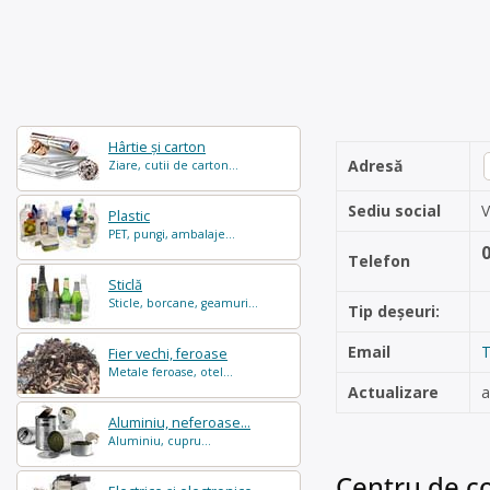
Hârtie și carton
Adresă
Ziare, cutii de carton...
Sediu social
V
Plastic
PET, pungi, ambalaje...
Telefon
Sticlă
Sticle, borcane, geamuri...
Tip deșeuri:
Email
T
Fier vechi, feroase
Metale feroase, otel...
Actualizare
a
Aluminiu, neferoase...
Aluminiu, cupru...
Centru de co