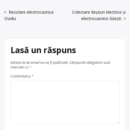
Trimite un mesaj
de spălat, telefoane vechi etc., cu
județul Neamț
punct de colectare în Vânători, la
Navigare
Reciclare electrocasnice
Colectare deșeuri electrice și
adresa: . Sediu social: Vânători-
Ovidiu
electrocasnice Găești
în
Neamț sat Vânători- Neamț,
tel.0728/693715, 0723675382, e-mail
articole
officeprobest@yahoo.com
, jud.
NEAMŢ
Lasă un răspuns
Centru de colectare
electrocasnice (DEEE)
, în
Adresa ta de email nu va fi publicată.
Câmpurile obligatorii sunt
județul Neamț
marcate cu
*
Comentariu
*