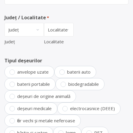
Județ / Localitate
*
Județ
Localitate
Tipul deșeurilor
anvelope uzate
baterii auto
baterii portabile
biodegradabile
deșeuri de origine animală
deșeuri medicale
electrocasnice (DEEE)
fier vechi și metale neferoase
hârtie și carton
lemn
PET