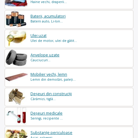
Haine vechi, draperii...
Baterii, acumulatori
Baterii auto, Li-Ion...
Ulei uzat
Ulei de motor, ulei de gătit...
Anvelope uzate
Cauciucuri...
Mobilier vechi, lemn
Lemn din demolări, paleți...
Deșeuri din construcții
Cărămizi, tiglă...
Deșeuri medicale
Seringi, recipente ...
Substanțe periculoase
Acizi, solvenți ...