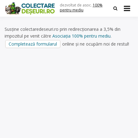
Skip
dezvoltat de asoc.
100%
to
pentru mediu
content
Susține colectaredeseuri.ro prin redirecționarea a 3,5% din
impozitul pe venit către
Asociația 100% pentru mediu
.
Completează formularul
online și ne ocupăm noi de restul!