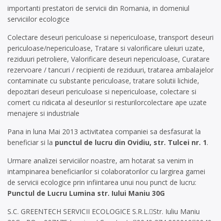
importanti prestatori de servicii din Romania, in domeniul
serviciilor ecologice
Colectare deseuri periculoase si nepericuloase, transport deseuri
periculoase/nepericuloase, Tratare si valorificare uleiuri uzate,
reziduuri petroliere, Valorificare deseuri nepericuloase, Curatare
rezervoare / tancuri / recipienti de reziduuri, tratarea ambalajelor
contaminate cu substante periculoase, tratare solutii lichide,
depozitari deseuri periculoase si nepericuloase, colectare si
comert cu ridicata al deseurilor si resturilorcolectare ape uzate
menajere si industriale
Pana in luna Mai 2013 activitatea companiei sa desfasurat la
beneficiar si la
punctul de lucru din Ovidiu, str. Tulcei nr. 1
.
Urmare analizei serviciilor noastre, am hotarat sa venim in
intampinarea beneficiarilor si colaboratorilor cu largirea gamei
de servicii ecologice prin infiintarea unui nou punct de lucru:
Punctul de Lucru Lumina str. Iului Maniu 30G
S.C. GREENTECH SERVICII ECOLOGICE S.R.L.Str. Iuliu Maniu