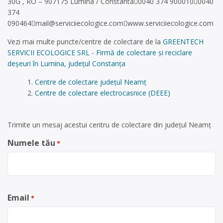
30G , RO – 907175 Lumina / Constanta0040 374 9000100040
374
090464
mail@serviciiecologice.com
www.serviciiecologice.com
Vezi mai multe puncte/centre de colectare de la
GREENTECH
SERVICII ECOLOGICE SRL - Firmă de colectare și reciclare
deșeuri în Lumina, județul Constanța
Centre de colectare județul Neamț
Centre de colectare electrocasnice (DEEE)
Trimite un mesaj acestui centru de colectare din județul Neamț
Numele tău
*
Email
*