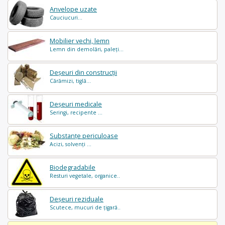
Anvelope uzate
Cauciucuri...
Mobilier vechi, lemn
Lemn din demolări, paleți...
Deșeuri din construcții
Cărămizi, tiglă...
Deșeuri medicale
Seringi, recipente ...
Substanțe periculoase
Acizi, solvenți ...
Biodegradabile
Resturi vegetale, organice..
Deșeuri reziduale
Scutece, mucuri de țigară..