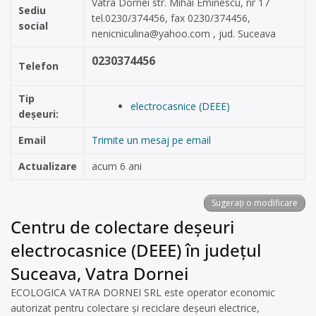
Vatra Dornei str. Mihai Eminescu, nr 17
Sediu
tel.0230/374456, fax 0230/374456,
social
nenicniculina@yahoo.com
, jud. Suceava
0230374456
Telefon
Tip
electrocasnice (DEEE)
deșeuri:
Email
Trimite un mesaj pe email
Actualizare
acum 6 ani
Sugerați o modificare
Centru de colectare deșeuri
electrocasnice (DEEE) în județul
Suceava, Vatra Dornei
ECOLOGICA VATRA DORNEI SRL este operator economic
autorizat pentru colectare și reciclare deșeuri electrice,