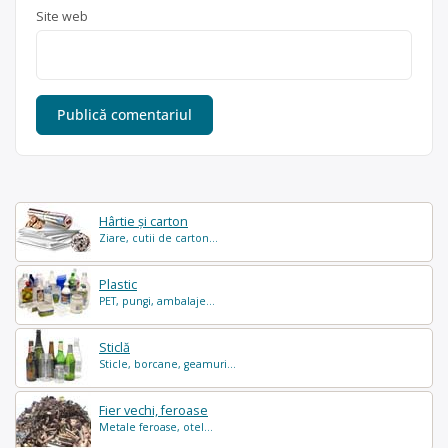
Site web
Hârtie și carton
Ziare, cutii de carton...
Plastic
PET, pungi, ambalaje...
Sticlă
Sticle, borcane, geamuri...
Fier vechi, feroase
Metale feroase, otel...