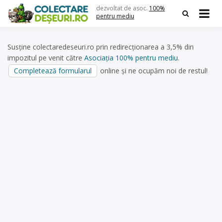
Skip
dezvoltat de asoc.
100%
to
pentru mediu
content
Susține colectaredeseuri.ro prin redirecționarea a 3,5% din
impozitul pe venit către
Asociația 100% pentru mediu
.
Completează formularul
online și ne ocupăm noi de restul!