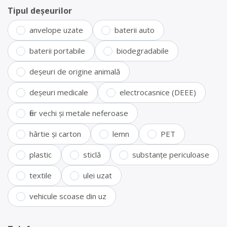
Tipul deșeurilor
anvelope uzate
baterii auto
baterii portabile
biodegradabile
deșeuri de origine animală
deșeuri medicale
electrocasnice (DEEE)
fier vechi și metale neferoase
hârtie și carton
lemn
PET
plastic
sticlă
substanțe periculoase
textile
ulei uzat
vehicule scoase din uz