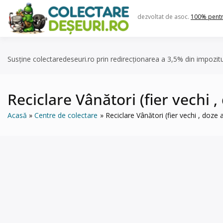
Skip
to
dezvoltat de asoc.
100% pent
content
Susține colectaredeseuri.ro prin redirecționarea a 3,5% din impozit
Reciclare Vânători (fier vechi ,
Acasă
Centre de colectare
Reciclare Vânători (fier vechi , doze a