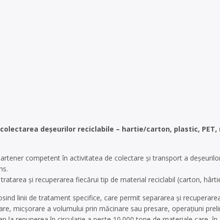
olectarea deşeurilor reciclabile – hartie/carton, plastic, PET,
tener competent în activitatea de colectare și transport a deșeurilor
ns.
tratarea și recuperarea fiecărui tip de material reciclabil (carton, hârtie
losind linii de tratament specifice, care permit separarea și recuperarea
ctare, micșorare a volumului prin măcinare sau presare, operațiuni prelim
an la repunerea în circulație a peste 10.000 tone de materiale care, în a