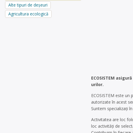
Alte tipuri de deșeuri
Agricultura ecologică
ECOSISTEM asigură c
urilor.
ECOSISTEM este un par
autorizate în acest se
Suntem specializați în 
Activitatea are loc fo
loc activități de sele
Contribuim în fiecare 