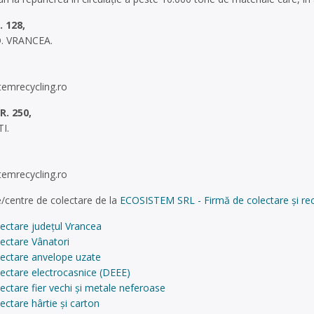
 128,
. VRANCEA.
temrecycling.ro
. 250,
I.
temrecycling.ro
/centre de colectare de la
ECOSISTEM SRL - Firmă de colectare și reci
ectare județul Vrancea
ectare Vânatori
lectare anvelope uzate
ectare electrocasnice (DEEE)
ectare fier vechi și metale neferoase
ectare hârtie și carton