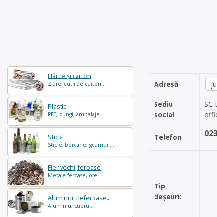
Hârtie și carton
Adresă
j
Ziare, cutii de carton...
Sediu
SC 
Plastic
social
off
PET, pungi, ambalaje...
02
Telefon
Sticlă
Sticle, borcane, geamuri...
Fier vechi, feroase
Metale feroase, otel...
Tip
deșeuri:
Aluminiu, neferoase...
Aluminiu, cupru...