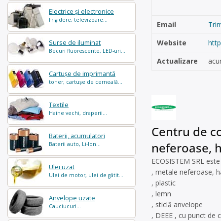
Electrice și electronice
Frigidere, televizoare...
Email
Tri
Website
http
Surse de iluminat
Becuri fluorescente, LED-uri...
Actualizare
acu
Cartușe de imprimantă
toner, cartușe de cerneală...
Textile
Haine vechi, draperii...
Centru de co
Baterii, acumulatori
neferoase, hâ
Baterii auto, Li-Ion...
ECOSISTEM SRL este op
Ulei uzat
, metale neferoase, hâ
Ulei de motor, ulei de gătit...
, plastic
, lemn
Anvelope uzate
, sticlă anvelope
Cauciucuri...
, DEEE , cu punct de c