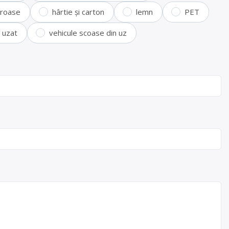
feroase
hârtie și carton
lemn
PET
i uzat
vehicule scoase din uz