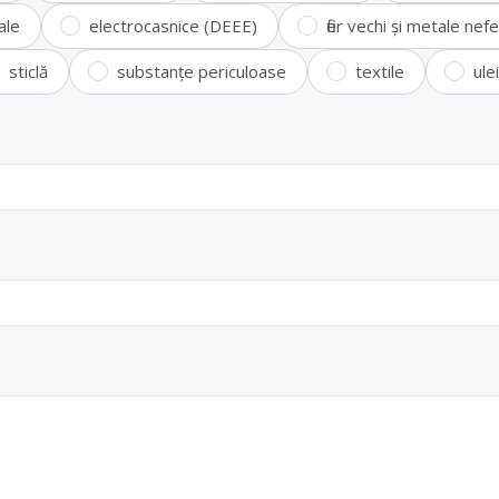
ale
electrocasnice (DEEE)
fier vechi și metale ne
sticlă
substanțe periculoase
textile
ule