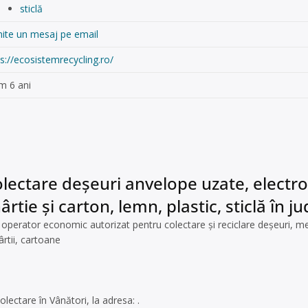
sticlă
mite un mesaj pe email
s://ecosistemrecycling.ro/
m 6 ani
lectare deșeuri anvelope uzate, electroc
rtie și carton, lemn, plastic, sticlă în 
erator economic autorizat pentru colectare și reciclare deșeuri, m
rtii, cartoane
olectare în Vânători, la adresa: .