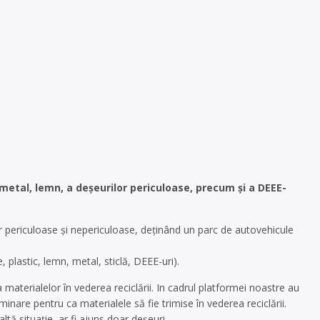
 metal, lemn, a deşeurilor periculoase, precum şi a DEEE-
 periculoase și nepericuloase, deținând un parc de autovehicule
, plastic, lemn, metal, sticlă, DEEE-uri).
 materialelor în vederea reciclării. In cadrul platformei noastre au
inare pentru ca materialele să fie trimise în vederea reciclării.
ltă situație, ar fi ajuns doar deșeuri.