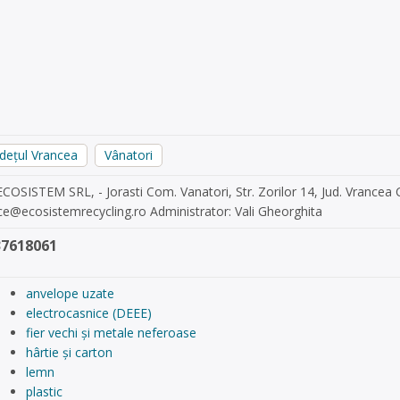
udețul Vrancea
Vânatori
ECOSISTEM SRL, - Jorasti Com. Vanatori, Str. Zorilor 14, Jud. Vrancea
ice@ecosistemrecycling.ro
Administrator: Vali Gheorghita
37618061
anvelope uzate
electrocasnice (DEEE)
fier vechi și metale neferoase
hârtie și carton
lemn
plastic