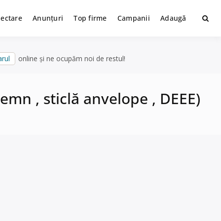
lectare
Anunțuri
Top firme
Campanii
Adaugă
rul
online și ne ocupăm noi de restul!
 lemn , sticlă anvelope , DEEE)