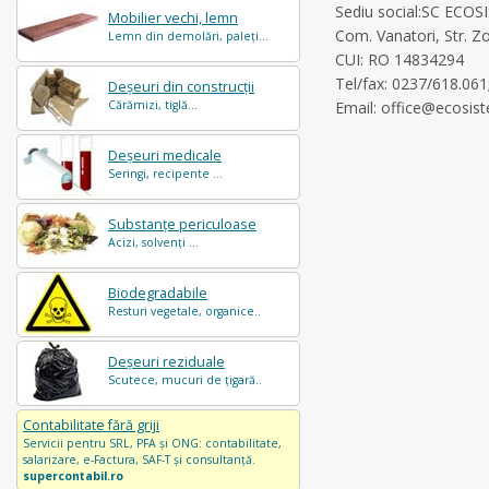
Sediu social:SC ECOSI
Mobilier vechi, lemn
Com. Vanatori, Str. Zo
Lemn din demolări, paleți...
CUI: RO 14834294
Tel/fax: 0237/618.061
Deșeuri din construcții
Cărămizi, tiglă...
Email:
office@ecosist
Deșeuri medicale
Seringi, recipente ...
Substanțe periculoase
Acizi, solvenți ...
Biodegradabile
Resturi vegetale, organice..
Deșeuri reziduale
Scutece, mucuri de țigară..
Contabilitate fără griji
Servicii pentru SRL, PFA și ONG: contabilitate,
salarizare, e-Factura, SAF-T și consultanță.
supercontabil.ro