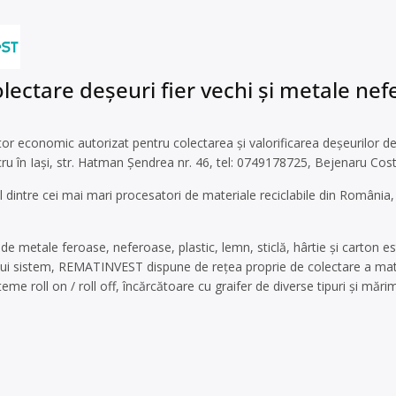
ectare deșeuri fier vechi și metale nefer
 economic autorizat pentru colectarea și valorificarea deșeurilor de a
cru în Iași, str. Hatman Șendrea nr. 46, tel: 0749178725, Bejenaru Cost
 dintre cei mai mari procesatori de materiale reciclabile din Români
de metale feroase, neferoase, plastic, lemn, sticlă, hârtie și carton es
tui sistem, REMATINVEST dispune de reţea proprie de colectare a mater
eme roll on / roll off, încărcătoare cu graifer de diverse tipuri şi mări