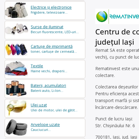
Electrice și electronice
Frigidere, televizoare...
Surse de iluminat
Centru de col
Becuri fluorescente, LED-uri...
județul Iași
Cartușe de imprimantă
Remat SA este operator
toner, cartușe de cerneală...
vechi), cu punct de lu
Textile
Rematinvest este unul
Haine vechi, draperii...
colectare.
Baterii, acumulatori
Colectarea deșeurilor 
Baterii auto, Li-Ion...
Pentru eficiența aces
transport marfă şi sist
Ulei uzat
încărcare-descărcare.
Ulei de motor, ulei de gătit...
Punct de lucru Iași:
Anvelope uzate
Str. Chișinăului Nr. 6
Cauciucuri...
700181, Iasi, jud. Iasi