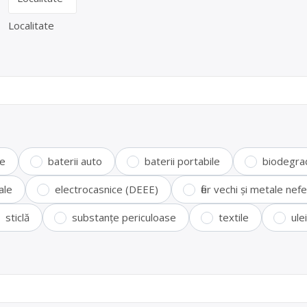
Localitate
te
baterii auto
baterii portabile
biodegra
ale
electrocasnice (DEEE)
fier vechi și metale ne
sticlă
substanțe periculoase
textile
ule