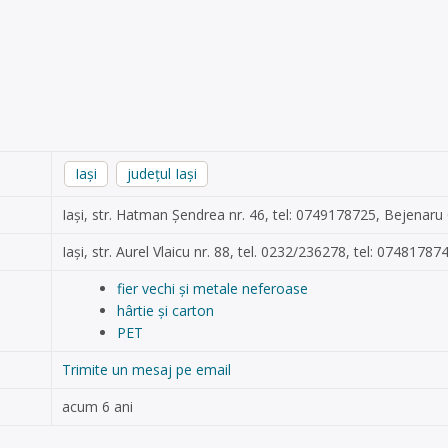
Iași
județul Iași
Iași, str. Hatman Șendrea nr. 46, tel: 0749178725, Bejenaru
Iași, str. Aurel Vlaicu nr. 88, tel. 0232/236278, tel: 0748178
fier vechi și metale neferoase
hârtie și carton
PET
Trimite un mesaj pe email
acum 6 ani