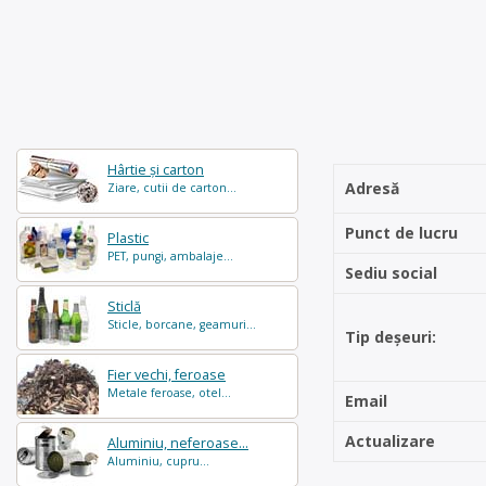
Hârtie și carton
Adresă
Ziare, cutii de carton...
Punct de lucru
Plastic
PET, pungi, ambalaje...
Sediu social
Sticlă
Sticle, borcane, geamuri...
Tip deșeuri:
Fier vechi, feroase
Metale feroase, otel...
Email
Actualizare
Aluminiu, neferoase...
Aluminiu, cupru...