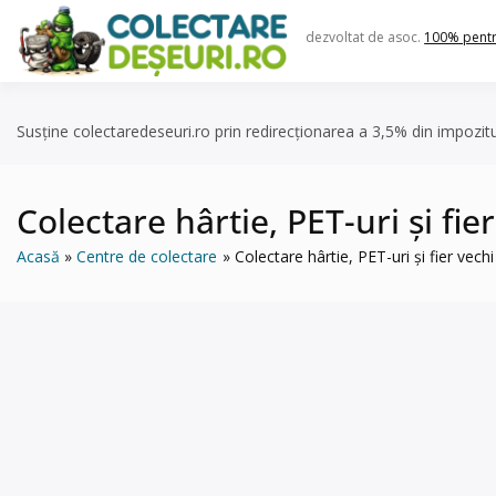
Skip
to
dezvoltat de asoc.
100% pent
content
Susține colectaredeseuri.ro prin redirecționarea a 3,5% din impozit
Colectare hârtie, PET-uri și fie
Acasă
Centre de colectare
Colectare hârtie, PET-uri și fier vech