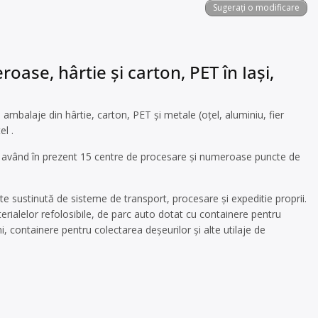
Sugerați o modificare
oase, hârtie și carton, PET în Iași,
mbalaje din hârtie, carton, PET și metale (oțel, aluminiu, fier
el .
a, având în prezent 15 centre de procesare și numeroase puncte de
te sustinută de sisteme de transport, procesare și expeditie proprii.
ialelor refolosibile, de parc auto dotat cu containere pentru
mi, containere pentru colectarea deşeurilor și alte utilaje de