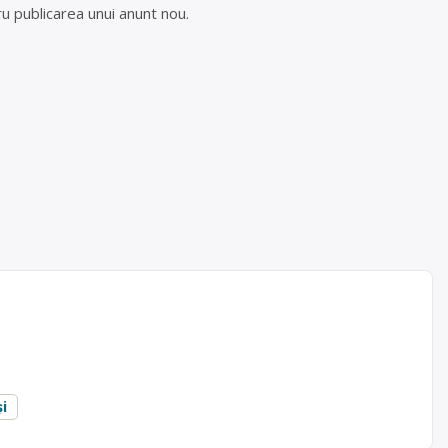
u publicarea unui anunt nou.
 de
ași, str.
și