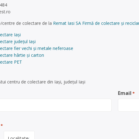
 484
est.ro
/centre de colectare de la
Remat Iasi SA Firmă de colectare și recicla
ectare Iași
ectare județul Iași
ectare fier vechi și metale neferoase
ectare hârtie și carton
lectare PET
ui centru de colectare din Iași, județul Iași
Email
*
*