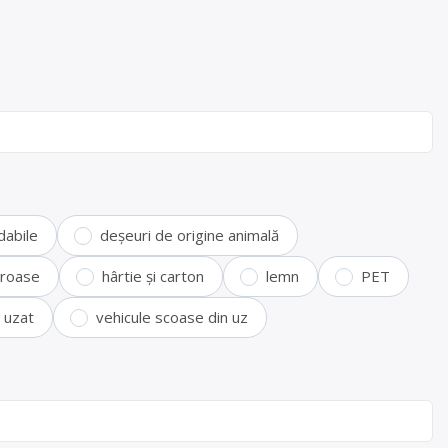
dabile
deșeuri de origine animală
feroase
hârtie și carton
lemn
PET
i uzat
vehicule scoase din uz