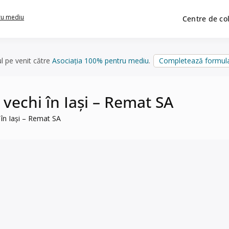
ru mediu
Centre de co
ul pe venit către
Asociația 100% pentru mediu
.
Completează formula
r vechi în Iași – Remat SA
i în Iași – Remat SA