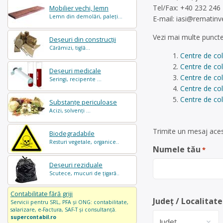
Tel/Fax: +40 232 246
Mobilier vechi, lemn
Lemn din demolări, paleți...
E-mail:
iasi@rematinv
Vezi mai multe puncte
Deșeuri din construcții
Cărămizi, tiglă...
Centre de col
Centre de col
Deșeuri medicale
Centre de col
Seringi, recipente ...
Centre de col
Centre de co
Substanțe periculoase
Acizi, solvenți ...
Trimite un mesaj acest
Biodegradabile
Resturi vegetale, organice..
Numele tău
*
Deșeuri reziduale
Scutece, mucuri de țigară..
Contabilitate fără griji
Județ / Localitate
Servicii pentru SRL, PFA și ONG: contabilitate,
salarizare, e-Factura, SAF-T și consultanță.
supercontabil.ro