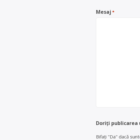
Mesaj
*
Doriți publicarea 
Bifați "Da" dacă sunt