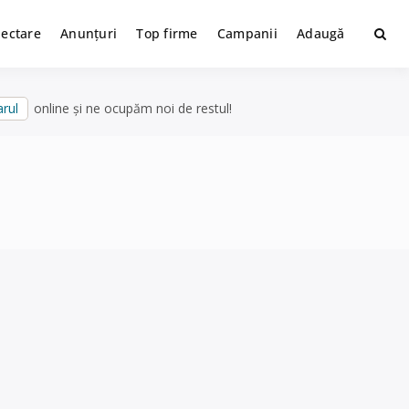
lectare
Anunțuri
Top firme
Campanii
Adaugă
rul
online și ne ocupăm noi de restul!