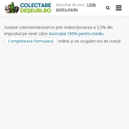
Skip
dezvoltat de asoc.
100%
to
pentru mediu
content
Susține colectaredeseuri.ro prin redirecționarea a 3,5% din
impozitul pe venit către
Asociația 100% pentru mediu
.
Completează formularul
online și ne ocupăm noi de restul!