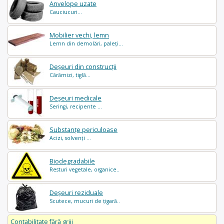
Anvelope uzate
Cauciucuri...
Mobilier vechi, lemn
Lemn din demolări, paleți...
Deșeuri din construcții
Cărămizi, tiglă...
Deșeuri medicale
Seringi, recipente ...
Substanțe periculoase
Acizi, solvenți ...
Biodegradabile
Resturi vegetale, organice..
Deșeuri reziduale
Scutece, mucuri de țigară..
Contabilitate fără griji