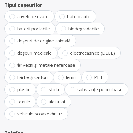
Tipul deșeurilor
anvelope uzate
baterii auto
baterii portabile
biodegradabile
deșeuri de origine animală
deșeuri medicale
electrocasnice (DEEE)
fier vechi și metale neferoase
hârtie și carton
lemn
PET
plastic
sticlă
substanțe periculoase
textile
ulei uzat
vehicule scoase din uz