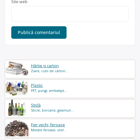
Site web
Hârtie și carton
Ziare, cutii de carton...
Plastic
PET, pungi, ambalaje...
Sticlă
Sticle, borcane, geamuri...
Fier vechi, feroase
Metale feroase, otel...