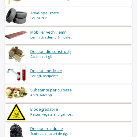
Anvelope uzate
Cauciucuri...
Mobilier vechi, lemn
Lemn din demolări, paleți...
Deșeuri din construcții
Cărămizi, tiglă...
Deșeuri medicale
Seringi, recipente ...
Substanțe periculoase
Acizi, solvenți ...
Biodegradabile
Resturi vegetale, organice..
Deșeuri reziduale
Scutece, mucuri de țigară..