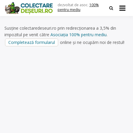
Skip
dezvoltat de asoc.
100%
to
pentru mediu
content
Susține colectaredeseuri.ro prin redirecționarea a 3,5% din
impozitul pe venit către
Asociația 100% pentru mediu
.
Completează formularul
online și ne ocupăm noi de restul!