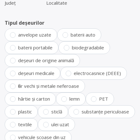
Județ
Localitate
Tipul deșeurilor
anvelope uzate
baterii auto
baterii portabile
biodegradabile
deșeuri de origine animală
deșeuri medicale
electrocasnice (DEEE)
fier vechi și metale neferoase
hârtie și carton
lemn
PET
plastic
sticlă
substanțe periculoase
textile
ulei uzat
vehicule scoase din uz