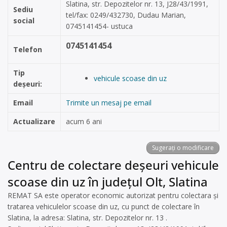
Slatina, str. Depozitelor nr. 13, J28/43/1991,
Sediu
tel/fax: 0249/432730, Dudau Marian,
social
0745141454- ustuca
0745141454
Telefon
Tip
vehicule scoase din uz
deșeuri:
Email
Trimite un mesaj pe email
Actualizare
acum 6 ani
Sugerați o modificare
Centru de colectare deșeuri vehicule
scoase din uz în județul Olt, Slatina
REMAT SA este operator economic autorizat pentru colectara și
tratarea vehiculelor scoase din uz, cu punct de colectare în
Slatina, la adresa: Slatina, str. Depozitelor nr. 13 .