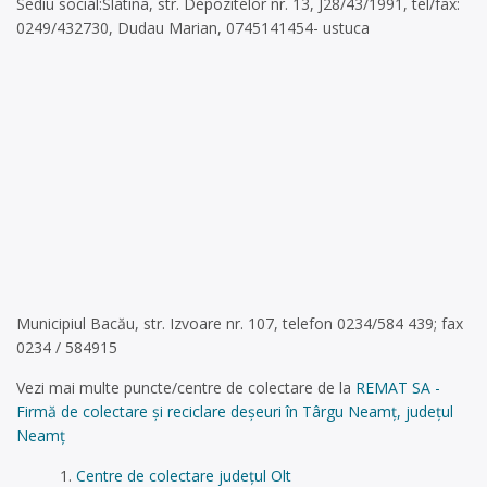
Sediu social:Slatina, str. Depozitelor nr. 13, J28/43/1991, tel/fax:
0249/432730, Dudau Marian, 0745141454- ustuca
Municipiul Bacău, str. Izvoare nr. 107, telefon 0234/584 439; fax
0234 / 584915
Vezi mai multe puncte/centre de colectare de la
REMAT SA -
Firmă de colectare și reciclare deșeuri în Târgu Neamț, județul
Neamț
Centre de colectare județul Olt