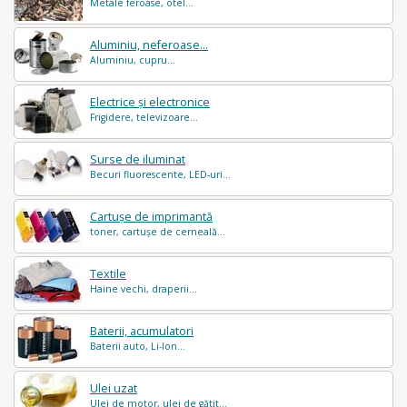
Metale feroase, otel...
Aluminiu, neferoase...
Aluminiu, cupru...
Electrice și electronice
Frigidere, televizoare...
Surse de iluminat
Becuri fluorescente, LED-uri...
Cartușe de imprimantă
toner, cartușe de cerneală...
Textile
Haine vechi, draperii...
Baterii, acumulatori
Baterii auto, Li-Ion...
Ulei uzat
Ulei de motor, ulei de gătit...