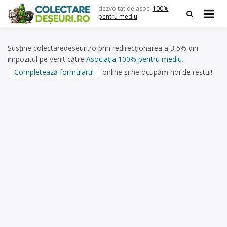
Skip
dezvoltat de asoc.
100%
to
pentru mediu
content
Susține colectaredeseuri.ro prin redirecționarea a 3,5% din
impozitul pe venit către
Asociația 100% pentru mediu
.
Completează formularul
online și ne ocupăm noi de restul!