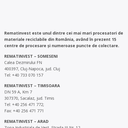
Rematinvest este unul dintre cei mai mari procesatori de
materiale reciclabile din România, având în prezent 15
centre de procesare și numeroase puncte de colectare.
REMATINVEST – SOMESENI
Calea Dezmirului FN
400397, Cluj-Napoca, jud. Cluj
Tel: +40 733 070 157
REMATINVEST – TIMISOARA
DN 59 A, Km 7
307370, Sacalaz, jud. Timis
Tel: +40 256 471 772;
Fax: +40 256 471 771
REMATINVEST – ARAD
Zona Industriala de Vest, Strada III Nr. 12