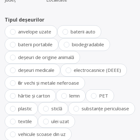
Tipul deșeurilor
anvelope uzate
baterii auto
baterii portabile
biodegradabile
deșeuri de origine animală
deșeuri medicale
electrocasnice (DEEE)
fier vechi și metale neferoase
hârtie și carton
lemn
PET
plastic
sticlă
substanțe periculoase
textile
ulei uzat
vehicule scoase din uz