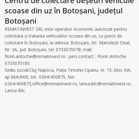
Centru de colectare deșeuri vehicule
scoase din uz în Botoșani, județul
Botoșani
REMATINVEST SRL este operator economic autorizat pentru
colectara și tratarea vehiculelor scoase din uz, cu punct de
colectare în Botoșani, la adresa: Botoșani, Str. Manolești Deal,
Nr. 3A, jud. Botoșani, tel: 0733070078; mail:
florin.antoche@rematinvest.ro
; pers.contact : Florin Antoche
0733070180.
Sediu social:Cluj Napoca, Piața Timotei Cipariu, nr. 15, bloc IIIA,
ap 66A/66B, tel.: 0264/450875, fax:
0264/450873,
office@rematinvest.ro
,
larisa.bilc@rematinvest.ro
,
Larisa Bilc