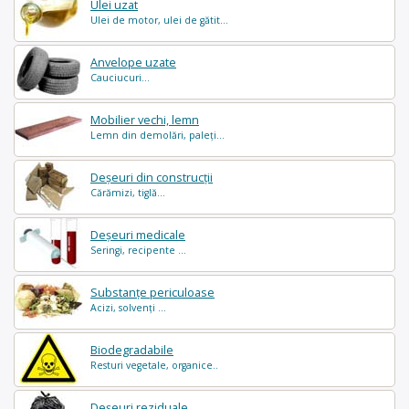
Ulei uzat
Ulei de motor, ulei de gătit...
Anvelope uzate
Cauciucuri...
Mobilier vechi, lemn
Lemn din demolări, paleți...
Deșeuri din construcții
Cărămizi, tiglă...
Deșeuri medicale
Seringi, recipente ...
Substanțe periculoase
Acizi, solvenți ...
Biodegradabile
Resturi vegetale, organice..
Deșeuri reziduale