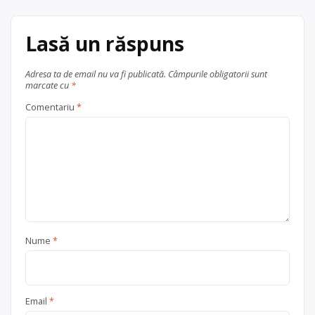
0264450875 fax 0264450873
acum 6 ani
Lasă un răspuns
0231514846
Centru de colectare
baterii auto
,
în
Botoșani
Trimite un mesaj
Adresa ta de email nu va fi publicată.
Câmpurile obligatorii sunt
județul Botoșani
marcate cu
*
Comentariu
*
Nume
*
Email
*