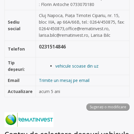
: Florin Antoche 0733070180
Cluj Napoca, Piața Timotei Cipariu, nr. 15,
Sediu
bloc IIIA, ap 66A/66B, tel.: 0264/450875, fax:
social
0264/450873,
office@rematinvest.ro
,
larisa.bilc@rematinvest.ro
, Larisa Bilc
0231514846
Telefon
Tip
vehicule scoase din uz
deșeuri:
Email
Trimite un mesaj pe email
Actualizare
acum 5 ani
Sugerați o modificare