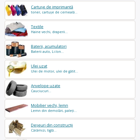
Cartușe de imprimantă
toner, cartușe de cerneală...
Textile
Haine vechi, draperii...
Baterii, acumulatori
Baterii auto, Li-Ion...
Ulei uzat
Ulei de motor, ulei de gătit...
Anvelope uzate
Cauciucuri...
Mobilier vechi, lemn
Lemn din demolări, paleți...
Deșeuri din construcții
Cărămizi, tiglă...