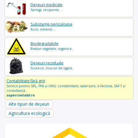
Deșeuri medicale
Seringi, recipente ...
Substanțe periculoase
Acizi, solvenți ...
Biodegradabile
Resturi vegetale, organice..
Deșeuri reziduale
Scutece, mucuri de țigară..
Contabilitate fără griji
Servicii pentru SRL, PFA și ONG: contabilitate, salarizare, e-Factura, SAF-T și
consultanță.
supercontabil.ro
Alte tipuri de deșeuri
Agricultura ecologică