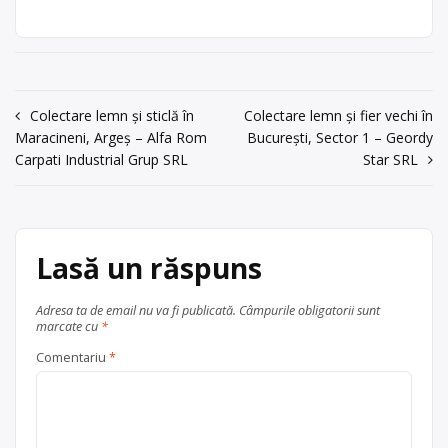
București, Sos.
ambalaje din PET, hârtie, carton și
Berceni nr. 104,
metale (oțel, aluminiu, fier vechi), cu
sector 4
punct de lucru în București, Sos.
Berceni nr. 104, sector 4.
acum 6 ani
Navigare
Colectare lemn și sticlă în
Colectare lemn și fier vechi în
Centru de colectare
fier vechi și
Trimite un mesaj
Maracineni, Argeș – Alfa Rom
metale neferoase
,
hârtie și
București, Sector 1 – Geordy
în
Carpati Industrial Grup SRL
Star SRL
carton
,
PET
, în
București
articole
Ilfov + București
Sector 4
Lasă un răspuns
Adresa ta de email nu va fi publicată.
Câmpurile obligatorii sunt
marcate cu
*
Comentariu
*