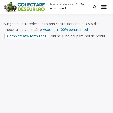
Skip
dezvoltat de asoc.
100%
to
pentru mediu
content
Susține colectaredeseuri.ro prin redirecționarea a 3,5% din
impozitul pe venit către
Asociația 100% pentru mediu
.
Completează formularul
online și ne ocupăm noi de restul!