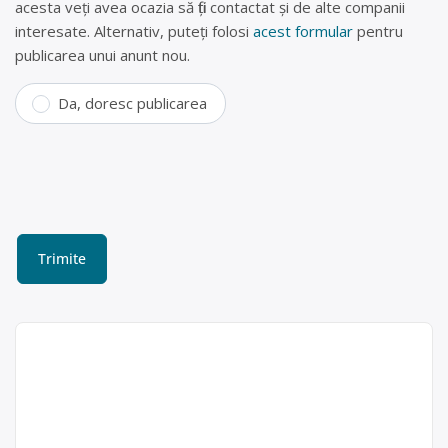
acesta veți avea ocazia să fiți contactat și de alte companii
interesate. Alternativ, puteți folosi
acest formular
pentru
publicarea unui anunt nou.
Da, doresc publicarea
Colectare fier vechi și lemn
în București, Sector 1 –
Ryky Star SRL
Ryky Star SRL este operator
Ryky Star SRL
economic autorizat pentru colectarea