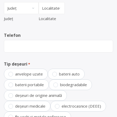
Județ
Localitate
Telefon
Tip deșeuri
*
anvelope uzate
baterii auto
baterii portabile
biodegradabile
deșeuri de origine animală
deșeuri medicale
electrocasnice (DEEE)
fier vechi și metale neferoase