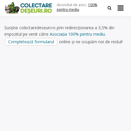
Skip
dezvoltat de asoc.
100%
to
pentru mediu
content
Susține colectaredeseuri.ro prin redirecționarea a 3,5% din
impozitul pe venit către
Asociația 100% pentru mediu
.
Completează formularul
online și ne ocupăm noi de restul!