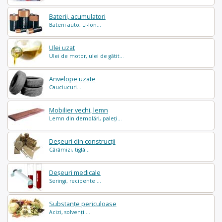
Baterii, acumulatori
Baterii auto, Li-Ion...
Ulei uzat
Ulei de motor, ulei de gătit...
Anvelope uzate
Cauciucuri...
Mobilier vechi, lemn
Lemn din demolări, paleți...
Deșeuri din construcții
Cărămizi, tiglă...
Deșeuri medicale
Seringi, recipente ...
Substanțe periculoase
Acizi, solvenți ...