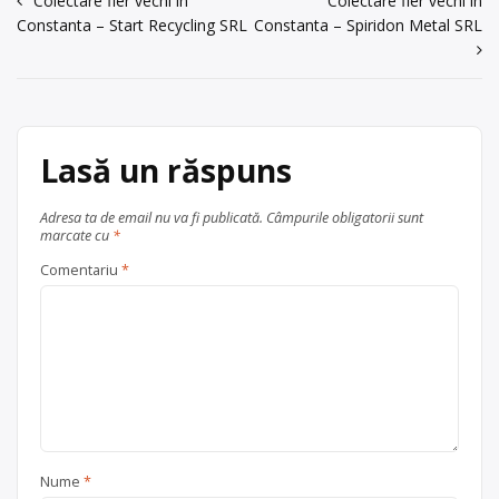
Navigare
Centru de colectare
Colectare fier vechi în
fier vechi și
Colectare fier vechi în
metale neferoase
, în
Constanta – Start Recycling SRL
Constanta – Spiridon Metal SRL
Trimite un mesaj
în
Constanța
articole
județul Constanța
Lasă un răspuns
Adresa ta de email nu va fi publicată.
Câmpurile obligatorii sunt
marcate cu
*
Comentariu
*
Nume
*