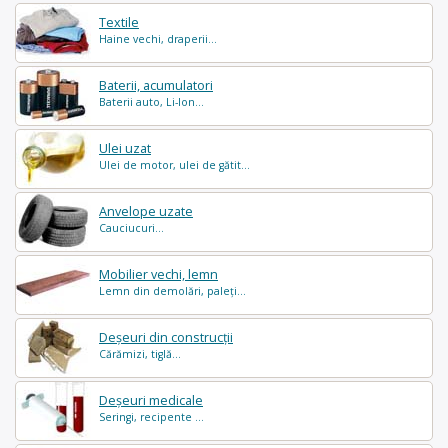
Textile
Haine vechi, draperii...
Baterii, acumulatori
Baterii auto, Li-Ion...
Ulei uzat
Ulei de motor, ulei de gătit...
Anvelope uzate
Cauciucuri...
Mobilier vechi, lemn
Lemn din demolări, paleți...
Deșeuri din construcții
Cărămizi, tiglă...
Deșeuri medicale
Seringi, recipente ...