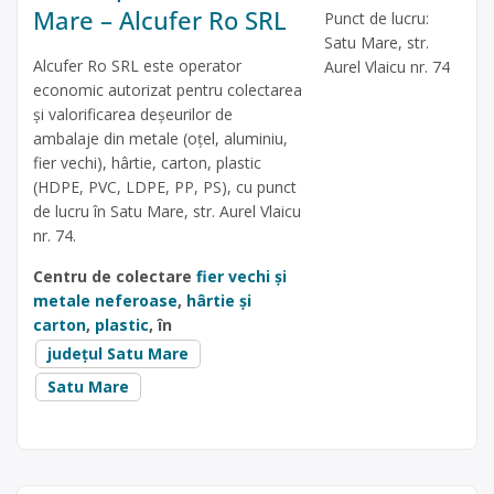
Mare – Alcufer Ro SRL
Punct de lucru:
Satu Mare, str.
Alcufer Ro SRL este operator
Aurel Vlaicu nr. 74
economic autorizat pentru colectarea
și valorificarea deșeurilor de
ambalaje din metale (oțel, aluminiu,
fier vechi), hârtie, carton, plastic
(HDPE, PVC, LDPE, PP, PS), cu punct
de lucru în Satu Mare, str. Aurel Vlaicu
nr. 74.
Centru de colectare
fier vechi și
metale neferoase
,
hârtie și
carton
,
plastic
, în
județul Satu Mare
Satu Mare