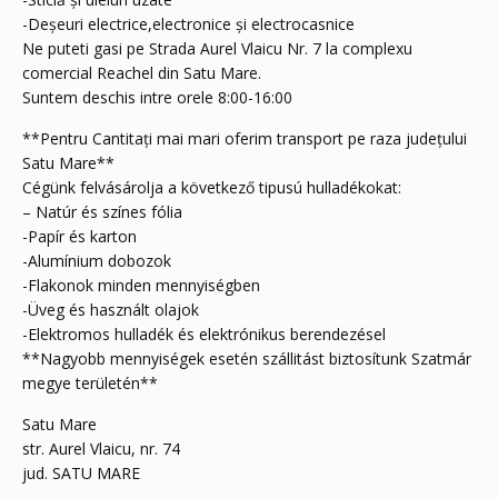
-Deşeuri electrice,electronice şi electrocasnice
Ne puteti gasi pe Strada Aurel Vlaicu Nr. 7 la complexu
comercial Reachel din Satu Mare.
Suntem deschis intre orele 8:00-16:00
**Pentru Cantitaţi mai mari oferim transport pe raza judeţului
Satu Mare**
Cégünk felvásárolja a következő tipusú hulladékokat:
– Natúr és színes fólia
-Papír és karton
-Alumínium dobozok
-Flakonok minden mennyiségben
-Üveg és használt olajok
-Elektromos hulladék és elektrónikus berendezésel
**Nagyobb mennyiségek esetén szállitást biztosítunk Szatmár
megye területén**
Satu Mare
str. Aurel Vlaicu, nr. 74
jud. SATU MARE