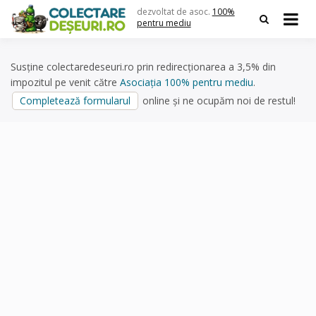
Skip
dezvoltat de asoc.
100%
to
pentru mediu
content
Susține colectaredeseuri.ro prin redirecționarea a 3,5% din
impozitul pe venit către
Asociația 100% pentru mediu
.
Completează formularul
online și ne ocupăm noi de restul!