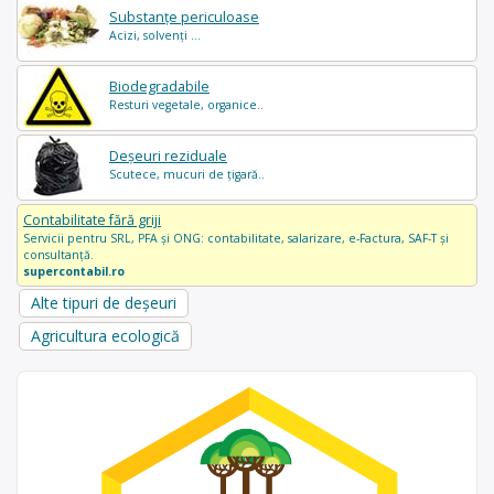
Substanțe periculoase
Acizi, solvenți ...
Biodegradabile
Resturi vegetale, organice..
Deșeuri reziduale
Scutece, mucuri de țigară..
Contabilitate fără griji
Servicii pentru SRL, PFA și ONG: contabilitate, salarizare, e-Factura, SAF-T și
consultanță.
supercontabil.ro
Alte tipuri de deșeuri
Agricultura ecologică