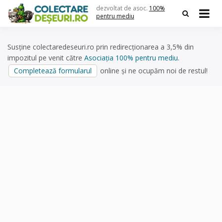
Skip
dezvoltat de asoc.
100%
to
pentru mediu
content
Susține colectaredeseuri.ro prin redirecționarea a 3,5% din
impozitul pe venit către
Asociația 100% pentru mediu
.
Completează formularul
online și ne ocupăm noi de restul!