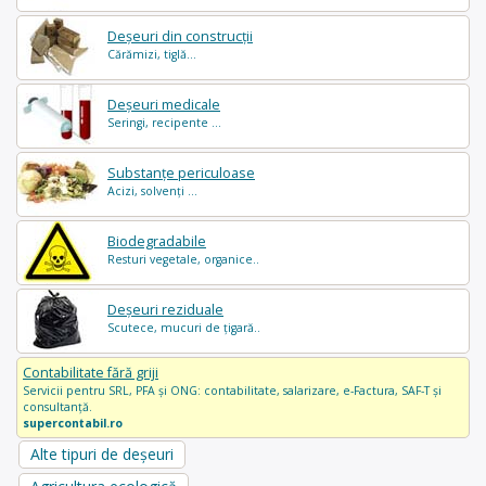
Deșeuri din construcții
Cărămizi, tiglă...
Deșeuri medicale
Seringi, recipente ...
Substanțe periculoase
Acizi, solvenți ...
Biodegradabile
Resturi vegetale, organice..
Deșeuri reziduale
Scutece, mucuri de țigară..
Contabilitate fără griji
Servicii pentru SRL, PFA și ONG: contabilitate, salarizare, e-Factura, SAF-T și
consultanță.
supercontabil.ro
Alte tipuri de deșeuri