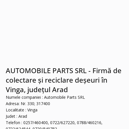
AUTOMOBILE PARTS SRL - Firmă de
colectare și reciclare deșeuri în
Vinga, județul Arad
Numele companiei : Automobile Parts SRL
Adresa: Nr. 330; 317400
Localitate : Vinga
Judet : Arad
Telefon : 0257/460400, 0722/627220, 0788/460216,
0722/624844, 0720/840782