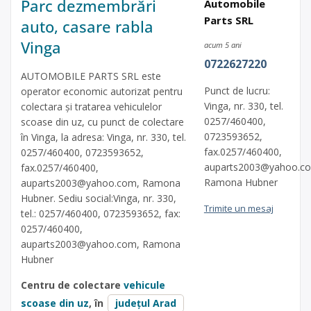
Parc dezmembrări
Automobile
Parts SRL
auto, casare rabla
Vinga
acum 5 ani
0722627220
AUTOMOBILE PARTS SRL este
Punct de lucru:
operator economic autorizat pentru
Vinga, nr. 330, tel.
colectara și tratarea vehiculelor
0257/460400,
scoase din uz, cu punct de colectare
0723593652,
în Vinga, la adresa: Vinga, nr. 330, tel.
fax.0257/460400,
0257/460400, 0723593652,
auparts2003@yahoo.c
fax.0257/460400,
Ramona Hubner
auparts2003@yahoo.com
, Ramona
Hubner. Sediu social:Vinga, nr. 330,
Trimite un mesaj
tel.: 0257/460400, 0723593652, fax:
0257/460400,
auparts2003@yahoo.com
, Ramona
Hubner
Centru de colectare
vehicule
scoase din uz
, în
județul Arad