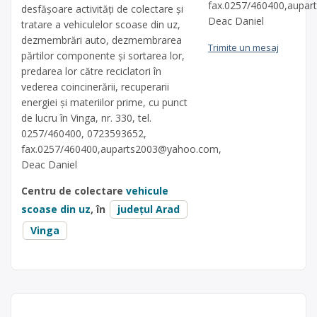
fax.0257/460400,
aupar
desfăşoare activităţi de colectare şi
Deac Daniel
tratare a vehiculelor scoase din uz,
dezmembrări auto, dezmembrarea
Trimite un mesaj
părtilor componente și sortarea lor,
predarea lor către reciclatori în
vederea coincinerării, recuperarii
energiei și materiilor prime, cu punct
de lucru în Vinga, nr. 330, tel.
0257/460400, 0723593652,
fax.0257/460400,
auparts2003@yahoo.com
,
Deac Daniel
Centru de colectare
vehicule
scoase din uz
, în
județul Arad
Vinga