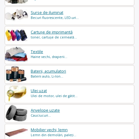
Surse de iluminat
Becuri fluorescente, LED-uri...
Cartușe de imprimantă
toner, cartușe de cerneală...
Textile
Haine vechi, draperii...
Baterii, acumulatori
Baterii auto, Li-Ion...
Ulei uzat
Ulei de motor, ulei de gătit...
Anvelope uzate
Cauciucuri...
Mobilier vechi, lemn
Lemn din demolări, paleți...