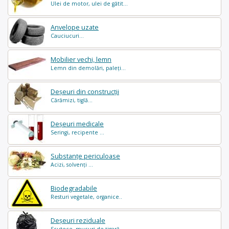
Ulei de motor, ulei de gătit...
Anvelope uzate
Cauciucuri...
Mobilier vechi, lemn
Lemn din demolări, paleți...
Deșeuri din construcții
Cărămizi, tiglă...
Deșeuri medicale
Seringi, recipente ...
Substanțe periculoase
Acizi, solvenți ...
Biodegradabile
Resturi vegetale, organice..
Deșeuri reziduale
Scutece, mucuri de țigară..