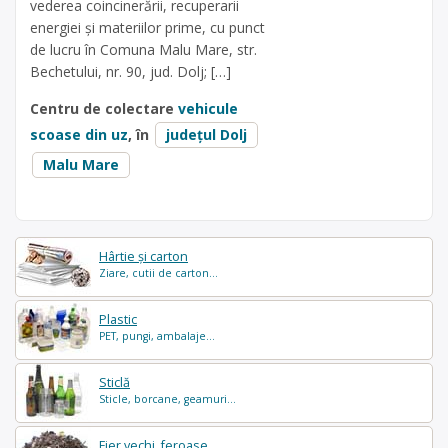
vederea coincinerării, recuperarii
energiei și materiilor prime, cu punct
de lucru în Comuna Malu Mare, str.
Bechetului, nr. 90, jud. Dolj; […]
Centru de colectare
vehicule
scoase din uz
, în
județul Dolj
Malu Mare
Hârtie și carton
Ziare, cutii de carton...
Plastic
PET, pungi, ambalaje...
Sticlă
Sticle, borcane, geamuri...
Fier vechi, feroase