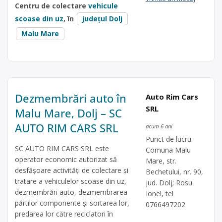
Centru de colectare
vehicule
scoase din uz
, în
județul Dolj
Malu Mare
Dezmembrări auto în
Auto Rim Cars
SRL
Malu Mare, Dolj – SC
AUTO RIM CARS SRL
acum 6 ani
Punct de lucru:
SC AUTO RIM CARS SRL este
Comuna Malu
operator economic autorizat să
Mare, str.
desfăşoare activităţi de colectare şi
Bechetului, nr. 90,
tratare a vehiculelor scoase din uz,
jud. Dolj; Rosu
dezmembrări auto, dezmembrarea
Ionel, tel
părtilor componente și sortarea lor,
0766497202
predarea lor către reciclatori în