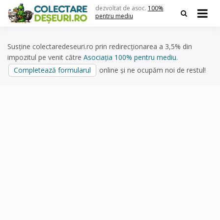
Skip
dezvoltat de asoc.
100%
to
pentru mediu
content
Susține colectaredeseuri.ro prin redirecționarea a 3,5% din
impozitul pe venit către
Asociația 100% pentru mediu
.
Completează formularul
online și ne ocupăm noi de restul!