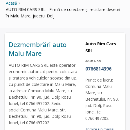
Acasă
AUTO RIM CARS SRL - Firmă de colectare și reciclare deșeuri
în Malu Mare, județul Dolj
Dezmembrări auto
Auto Rim Cars
SRL
Malu Mare
acum 6 ani
AUTO RIM CARS SRL este operator
0766814396
economic autorizat pentru colectara
și tratarea vehiculelor scoase din uz,
Punct de lucru:
cu punct de colectare în Malu Mare,
Comuna Malu
la adresa: Comuna Malu Mare, str.
Mare, str.
Bechetului, nr. 90, jud. Dolj; Rosu
Bechetului, nr. 90,
Ionel, tel 0766497202. Sediu
jud. Dolj; Rosu
social:Comuna Malu Mare, str.
Ionel, tel
Bechetului, nr. 90, jud. Dolj; Rosu
0766497202
Ionel, tel 0766497202
Trimite un mesaj