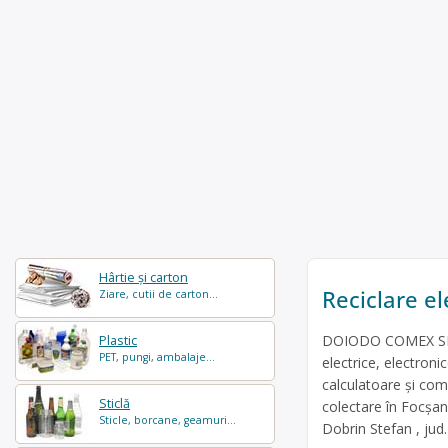
Hârtie și carton
Reciclare e
Ziare, cutii de carton...
DOIODO COMEX SRL e
Plastic
PET, pungi, ambalaje...
electrice, electroni
calculatoare și com
Sticlă
colectare în Focșan
Sticle, borcane, geamuri...
Dobrin Stefan , jud