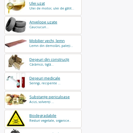
Ulei uzat
Ulei de motor, ulei de gătit...
Anvelope uzate
Cauciucuri...
Mobilier vechi, lemn
Lemn din demolări, paleți...
Deșeuri din construcții
Cărămizi, tiglă...
Deșeuri medicale
Seringi, recipente ...
Substanțe periculoase
Acizi, solvenți ...
Biodegradabile
Resturi vegetale, organice..