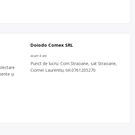
Doiodo Comex SRL
acum 6 ani
Punct de lucru: Com.Straoane, sat Straoane,
olectare
Ciornei Laurentiu; tel.0761205270
nente și