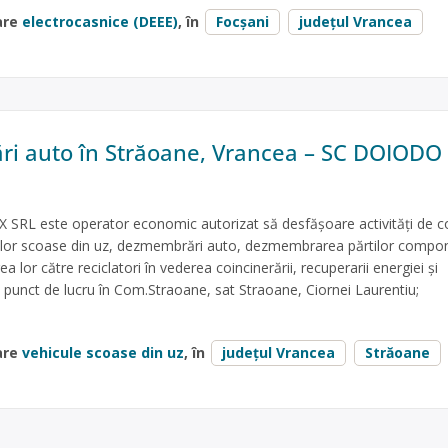
are
electrocasnice (DEEE)
, în
Focșani
județul Vrancea
i auto în Străoane, Vrancea – SC DOIODO
L este operator economic autorizat să desfăşoare activităţi de c
ulelor scoase din uz, dezmembrări auto, dezmembrarea părtilor compo
a lor către reciclatori în vederea coincinerării, recuperarii energiei și
u punct de lucru în Com.Straoane, sat Straoane, Ciornei Laurentiu;
are
vehicule scoase din uz
, în
județul Vrancea
Străoane