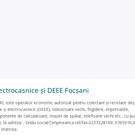
lectrocasnice și DEEE Focșani
ste operator economic autorizat pentru colectare și reciclare deș
ce și electrocasnice (DEEE), televizoare vechi, frigidere, imprimante,
ponente de calculatoare, mașini de spălat, telefoane vechi etc., cu p
i, la adresa: . Sediu social:Cimpineanca tel/fax.0237228169; 07659762
. Vrancea