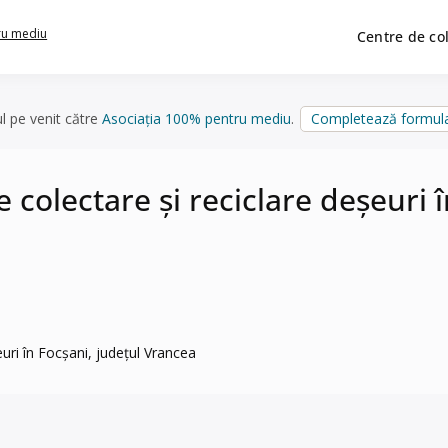
ru mediu
Centre de co
ul pe venit către
Asociația 100% pentru mediu
.
Completează formula
olectare și reciclare deșeuri î
ri în Focșani, județul Vrancea