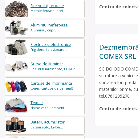
Fier vechi, feroase
Centru de colect
Metale feroase, otel...
Aluminiu, neferoase...
Aluminiu, cupru...
Electrice și electronice
Dezmembrăr
Frigidere, televizoare...
COMEX SRL
Surse de iluminat
SC DOIODO COMEX SR
Becuri fluorescente, LED-uri...
şi tratare a vehic
sortarea lor, predare
Cartușe de imprimantă
materiilor prime, c
toner, cartușe de cerneală...
tel.0761205270
Textile
Centru de colect
Haine vechi, draperii...
Baterii, acumulatori
Baterii auto, Li-Ion...