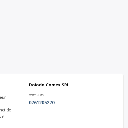
Doiodo Comex SRL
acum 6 ani
euri
0761205270
unct de
69;