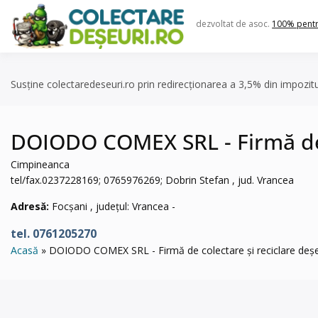
Skip
to
dezvoltat de asoc.
100% pent
content
Susține colectaredeseuri.ro prin redirecționarea a 3,5% din impozit
DOIODO COMEX SRL - Firmă de c
Cimpineanca
tel/fax.0237228169; 0765976269; Dobrin Stefan , jud. Vrancea
Adresă:
Focșani , județul: Vrancea -
tel. 0761205270
Acasă
DOIODO COMEX SRL - Firmă de colectare și reciclare deșeu