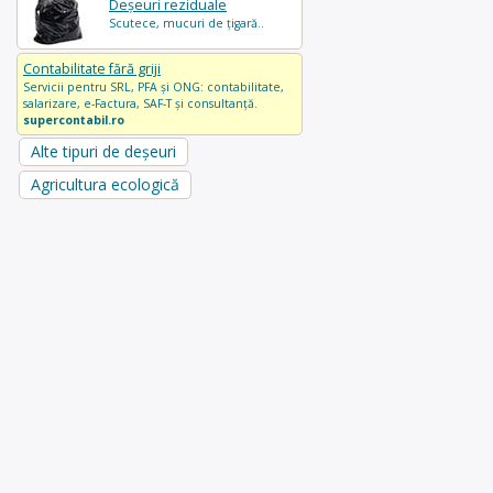
Deșeuri reziduale
Scutece, mucuri de țigară..
Contabilitate fără griji
Servicii pentru SRL, PFA și ONG: contabilitate,
salarizare, e-Factura, SAF-T și consultanță.
supercontabil.ro
Alte tipuri de deșeuri
Agricultura ecologică