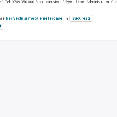
40 Tel: 0769.350.000 Email:
dinuviorel8@gmail.com
Administrator: C
are
fier vechi și metale neferoase
, în
București
i