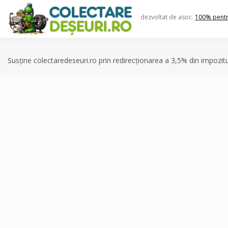
Skip
to
dezvoltat de asoc.
100% pent
content
Susține colectaredeseuri.ro prin redirecționarea a 3,5% din impozit