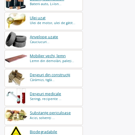
Baterii auto, Li-Ion...
Ulei uzat
Ulei de motor, ulei de gătit...
Anvelope uzate
Cauciucuri...
Mobilier vechi, lemn
Lemn din demolări, paleți...
Deșeuri din construcții
Cărămizi, tiglă...
Deșeuri medicale
Seringi, recipente ...
Substanțe periculoase
Acizi, solvenți ...
Biodegradabile