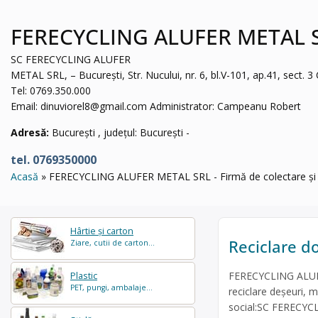
FERECYCLING ALUFER METAL SRL 
SC FERECYCLING ALUFER
METAL SRL, – București, Str. Nucului, nr. 6, bl.V-101, ap.41, sect. 
Tel: 0769.350.000
Email:
dinuviorel8@gmail.com
Administrator: Campeanu Robert
Adresă:
București , județul: București -
tel. 0769350000
Acasă
FERECYCLING ALUFER METAL SRL - Firmă de colectare și re
Hârtie și carton
Reciclare d
Ziare, cutii de carton...
FERECYCLING ALUFE
Plastic
PET, pungi, ambalaje...
reciclare deșeuri, m
social:SC FERECYCLI