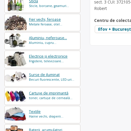
Sticlă
sect. 3 CUI: 372105
Sticle, borcane, geamuri...
Robert
Fier vechi, feroase
Centru de colect
Metale feroase, otel...
Ilfov + Bucureșt
Aluminiu, neferoase...
Aluminiu, cupru...
Electrice și electronice
Frigidere, televizoare...
Surse de iluminat
Becuri fluorescente, LED-uri...
Cartușe de imprimantă
toner, cartușe de cerneală...
Textile
Haine vechi, draperii...
Baterii, acumulatori