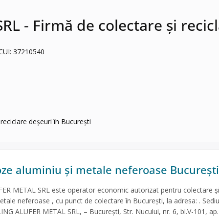
- Firmă de colectare și recicl
3 CUI: 37210540
ciclare deșeuri în București
oze aluminiu și metale neferoase București
R METAL SRL este operator economic autorizat pentru colectare ș
etale neferoase , cu punct de colectare în București, la adresa: . Sedi
NG ALUFER METAL SRL, – București, Str. Nucului, nr. 6, bl.V-101, ap.