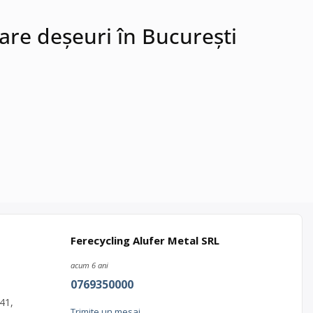
are deșeuri în București
Ferecycling Alufer Metal SRL
acum 6 ani
i
0769350000
u
41,
Trimite un mesaj