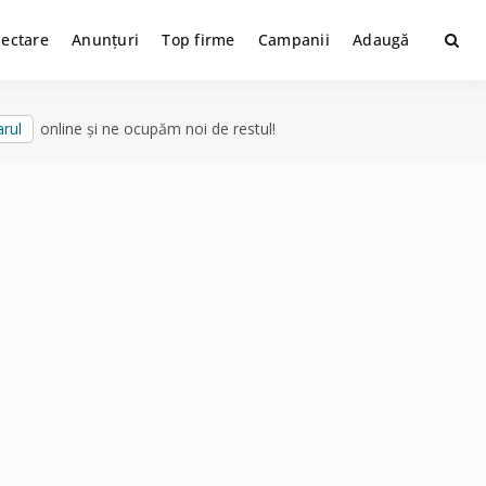
lectare
Anunțuri
Top firme
Campanii
Adaugă
rul
online și ne ocupăm noi de restul!