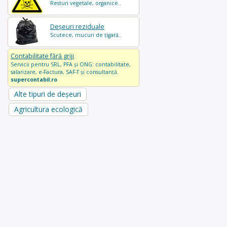
Resturi vegetale, organice..
Deșeuri reziduale
Scutece, mucuri de țigară..
Contabilitate fără griji
Servicii pentru SRL, PFA și ONG: contabilitate,
salarizare, e-Factura, SAF-T și consultanță.
supercontabil.ro
Alte tipuri de deșeuri
Agricultura ecologică