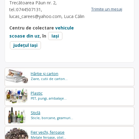
Trecătoarea Păun nr. 2,
Trimite un mesaj
tel.:0744507131,
lucas_carees@yahoo.com
, Luca Călin
Centru de colectare
vehicule
scoase din uz
, în
Iași
județul Iași
Hârtie și carton
Ziare, cutii de carton...
Plastic
PET, pungi, ambalaje...
Sticlă
Sticle, borcane, geamuri...
Fier vechi, feroase
Metale feroase, otel...