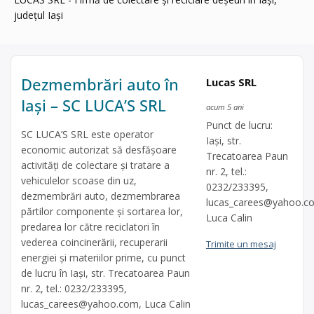
județul Iași
Dezmembrări auto în
Lucas SRL
Iași – SC LUCA’S SRL
acum 5 ani
Punct de lucru:
SC LUCA’S SRL este operator
Iași, str.
economic autorizat să desfăşoare
Trecatoarea Paun
activităţi de colectare şi tratare a
nr. 2, tel.:
vehiculelor scoase din uz,
0232/233395,
dezmembrări auto, dezmembrarea
lucas_carees@yahoo.c
părtilor componente și sortarea lor,
Luca Calin
predarea lor către reciclatori în
vederea coincinerării, recuperarii
Trimite un mesaj
energiei și materiilor prime, cu punct
de lucru în Iași, str. Trecatoarea Paun
nr. 2, tel.: 0232/233395,
lucas_carees@yahoo.com
, Luca Calin