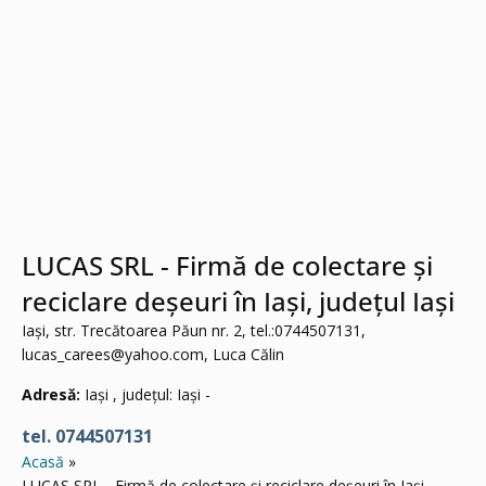
LUCAS SRL - Firmă de colectare și
reciclare deșeuri în Iași, județul Iași
Iași, str. Trecătoarea Păun nr. 2, tel.:0744507131,
lucas_carees@yahoo.com
, Luca Călin
Adresă:
Iași , județul: Iași -
tel. 0744507131
Acasă
LUCAS SRL - Firmă de colectare și reciclare deșeuri în Iași,