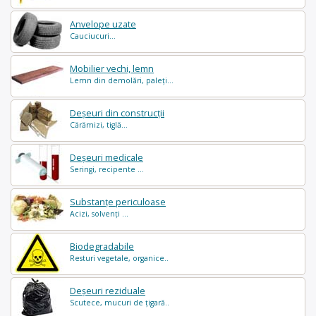
Anvelope uzate
Cauciucuri...
Mobilier vechi, lemn
Lemn din demolări, paleți...
Deșeuri din construcții
Cărămizi, tiglă...
Deșeuri medicale
Seringi, recipente ...
Substanțe periculoase
Acizi, solvenți ...
Biodegradabile
Resturi vegetale, organice..
Deșeuri reziduale
Scutece, mucuri de țigară..