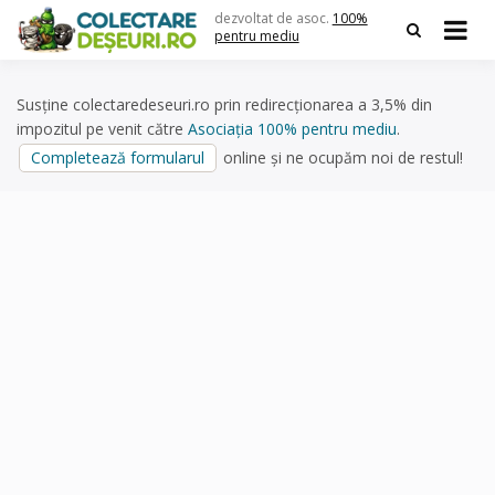
Skip
dezvoltat de asoc.
100%
to
pentru mediu
content
Susține colectaredeseuri.ro prin redirecționarea a 3,5% din
impozitul pe venit către
Asociația 100% pentru mediu
.
Completează formularul
online și ne ocupăm noi de restul!