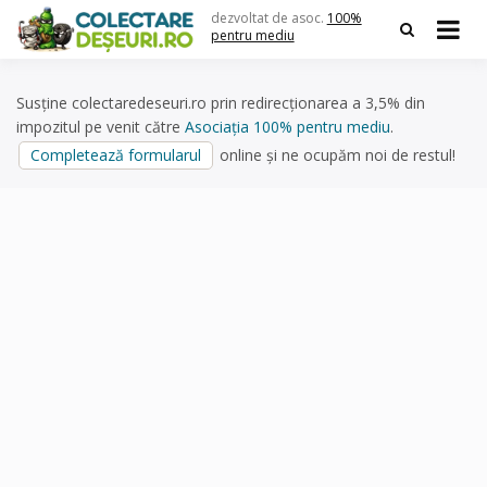
Skip
dezvoltat de asoc.
100%
to
pentru mediu
content
Susține colectaredeseuri.ro prin redirecționarea a 3,5% din
impozitul pe venit către
Asociația 100% pentru mediu
.
Completează formularul
online și ne ocupăm noi de restul!