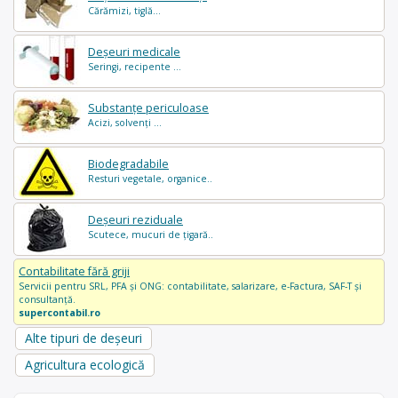
Cărămizi, tiglă...
Deșeuri medicale
Seringi, recipente ...
Substanțe periculoase
Acizi, solvenți ...
Biodegradabile
Resturi vegetale, organice..
Deșeuri reziduale
Scutece, mucuri de țigară..
Contabilitate fără griji
Servicii pentru SRL, PFA și ONG: contabilitate, salarizare, e-Factura, SAF-T și
consultanță.
supercontabil.ro
Alte tipuri de deșeuri
Agricultura ecologică