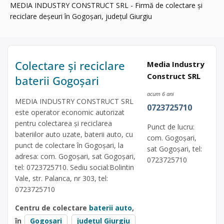
MEDIA INDUSTRY CONSTRUCT SRL - Firmă de colectare și
reciclare deșeuri în Gogoșari, județul Giurgiu
Colectare și reciclare
Media Industry
Construct SRL
baterii Gogoșari
acum 6 ani
MEDIA INDUSTRY CONSTRUCT SRL
0723725710
este operator economic autorizat
pentru colectarea și reciclarea
Punct de lucru:
bateriilor auto uzate, baterii auto, cu
com. Gogoșari,
punct de colectare în Gogoșari, la
sat Gogoșari, tel:
adresa: com. Gogoșari, sat Gogoșari,
0723725710
tel: 0723725710. Sediu social:Bolintin
Vale, str. Palanca, nr 303, tel:
0723725710
Centru de colectare
baterii auto
,
în
Gogoșari
județul Giurgiu