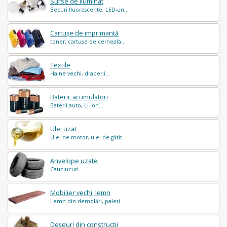
Surse de iluminat
Becuri fluorescente, LED-uri...
Cartușe de imprimantă
toner, cartușe de cerneală...
Textile
Haine vechi, draperii...
Baterii, acumulatori
Baterii auto, Li-Ion...
Ulei uzat
Ulei de motor, ulei de gătit...
Anvelope uzate
Cauciucuri...
Mobilier vechi, lemn
Lemn din demolări, paleți...
Deșeuri din construcții