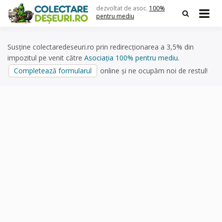
Skip
dezvoltat de asoc.
100%
to
pentru mediu
content
Susține colectaredeseuri.ro prin redirecționarea a 3,5% din
impozitul pe venit către
Asociația 100% pentru mediu
.
Completează formularul
online și ne ocupăm noi de restul!