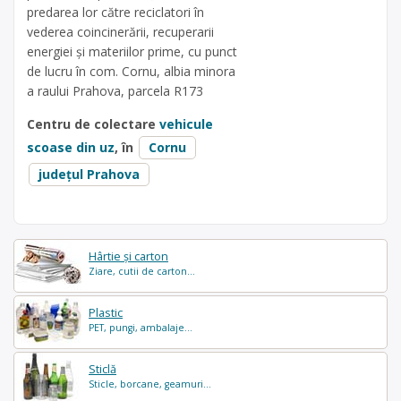
predarea lor către reciclatori în
vederea coincinerării, recuperarii
energiei și materiilor prime, cu punct
de lucru în com. Cornu, albia minora
a raului Prahova, parcela R173
Centru de colectare
vehicule
scoase din uz
, în
Cornu
județul Prahova
Hârtie și carton
Ziare, cutii de carton...
Plastic
PET, pungi, ambalaje...
Sticlă
Sticle, borcane, geamuri...