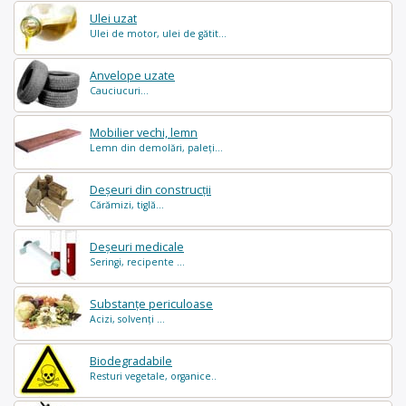
Ulei uzat
Ulei de motor, ulei de gătit...
Anvelope uzate
Cauciucuri...
Mobilier vechi, lemn
Lemn din demolări, paleți...
Deșeuri din construcții
Cărămizi, tiglă...
Deșeuri medicale
Seringi, recipente ...
Substanțe periculoase
Acizi, solvenți ...
Biodegradabile
Resturi vegetale, organice..