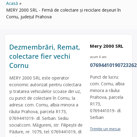
Acasă
MERY 2000 SRL - Firmă de colectare și reciclare deșeuri în
Cornu, județul Prahova
Dezmembrări, Remat,
Mery 2000 SRL
colectare fier vechi
acum 6 ani
Cornu
07694410190723262
Punct de lucru:
MERY 2000 SRL este operator
com. Cornu, albia
economic autorizat pentru colectara
minora a râului
și tratarea vehiculelor scoase din uz,
Prahova, parcela
cu punct de colectare în Cornu, la
R173,
adresa: com. Cornu, albia minora a
0769441019- dl.
râului Prahova, parcela R173,
Serban
0769441019- dl. Serban. Sediu
social:com. Măgureni, str. Filipeștii de
Trimite un mesaj
Pădure, nr. 1079, tel: 0769441019, dl.