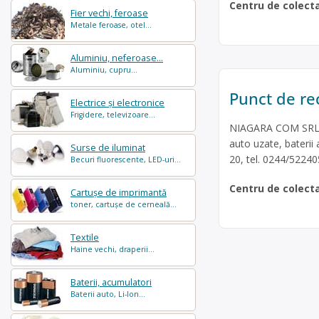
Centru de colect
Fier vechi, feroase
Metale feroase, otel...
Aluminiu, neferoase...
Aluminiu, cupru...
Punct de rec
Electrice și electronice
Frigidere, televizoare...
NIAGARA COM SRL es
auto uzate, baterii a
Surse de iluminat
20, tel. 0244/522405
Becuri fluorescente, LED-uri...
Centru de colect
Cartușe de imprimantă
toner, cartușe de cerneală...
Textile
Haine vechi, draperii...
Baterii, acumulatori
Baterii auto, Li-Ion...