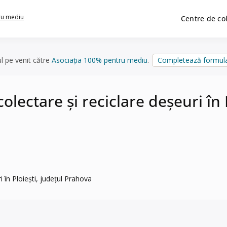
ru mediu
Centre de co
ul pe venit către
Asociația 100% pentru mediu
.
Completează formula
ectare și reciclare deșeuri în P
în Ploiești, județul Prahova