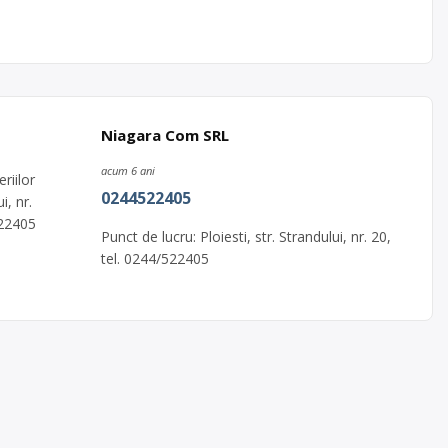
Niagara Com SRL
acum 6 ani
riilor
0244522405
i, nr.
522405
Punct de lucru: Ploiesti, str. Strandului, nr. 20,
tel. 0244/522405