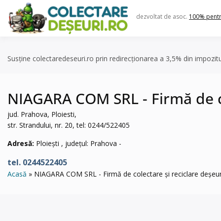
Skip
to
dezvoltat de asoc.
100% pent
content
Susține colectaredeseuri.ro prin redirecționarea a 3,5% din impozit
NIAGARA COM SRL - Firmă de col
jud. Prahova, Ploiesti,
str. Strandului, nr. 20, tel: 0244/522405
Adresă:
Ploiești , județul: Prahova -
tel. 0244522405
Acasă
NIAGARA COM SRL - Firmă de colectare și reciclare deșeuri 