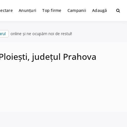
lectare
Anunțuri
Top firme
Campanii
Adaugă
rul
online și ne ocupăm noi de restul!
loiești, județul Prahova