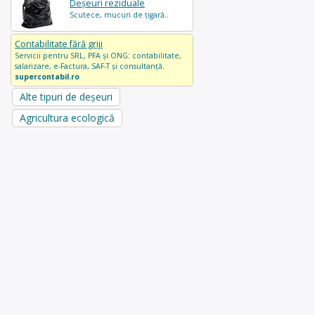
Deșeuri reziduale
Scutece, mucuri de țigară..
Contabilitate fără griji
Servicii pentru SRL, PFA și ONG: contabilitate,
salarizare, e-Factura, SAF-T și consultanță.
supercontabil.ro
Alte tipuri de deșeuri
Agricultura ecologică