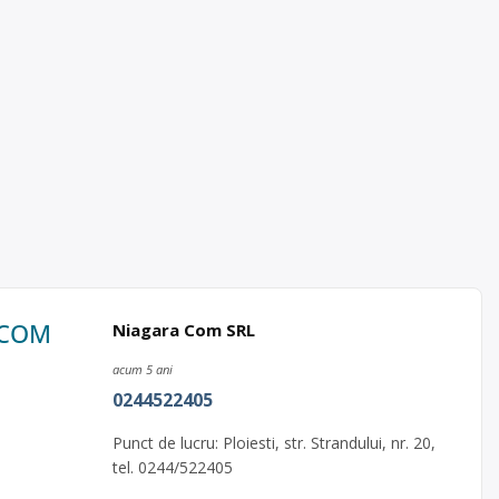
A COM
Niagara Com SRL
acum 5 ani
0244522405
.
Punct de lucru: Ploiesti, str. Strandului, nr. 20,
tel. 0244/522405