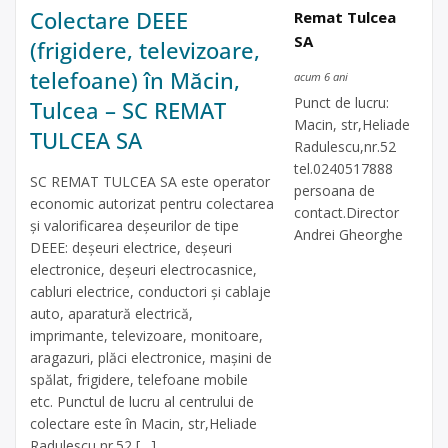
Colectare DEEE
Remat Tulcea
SA
(frigidere, televizoare,
telefoane) în Măcin,
acum 6 ani
Punct de lucru:
Tulcea – SC REMAT
Macin, str,Heliade
TULCEA SA
Radulescu,nr.52
tel.0240517888
SC REMAT TULCEA SA este operator
persoana de
economic autorizat pentru colectarea
contact.Director
și valorificarea deșeurilor de tipe
Andrei Gheorghe
DEEE: deșeuri electrice, deșeuri
electronice, deșeuri electrocasnice,
cabluri electrice, conductori și cablaje
auto, aparatură electrică,
imprimante, televizoare, monitoare,
aragazuri, plăci electronice, mașini de
spălat, frigidere, telefoane mobile
etc. Punctul de lucru al centrului de
colectare este în Macin, str,Heliade
Radulescu,nr.52 […]