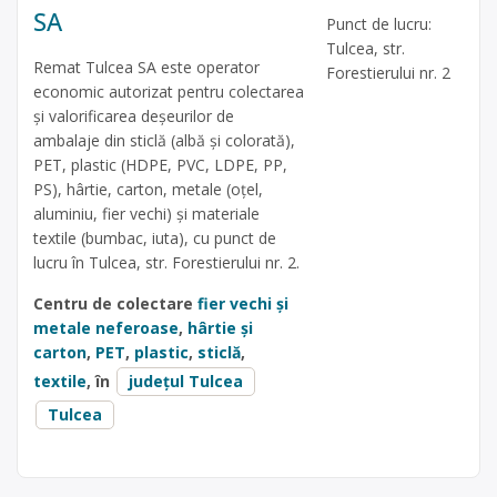
SA
Punct de lucru:
Tulcea, str.
Remat Tulcea SA este operator
Forestierului nr. 2
economic autorizat pentru colectarea
și valorificarea deșeurilor de
ambalaje din sticlă (albă și colorată),
PET, plastic (HDPE, PVC, LDPE, PP,
PS), hârtie, carton, metale (oțel,
aluminiu, fier vechi) și materiale
textile (bumbac, iuta), cu punct de
lucru în Tulcea, str. Forestierului nr. 2.
Centru de colectare
fier vechi și
metale neferoase
,
hârtie și
carton
,
PET
,
plastic
,
sticlă
,
textile
, în
județul Tulcea
Tulcea