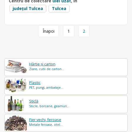
Centru de colectare
ulei uzat
, în
județul Tulcea
Tulcea
Page
Înapoi
1
2
navigation
Hârtie și carton
Ziare, cutii de carton...
Plastic
PET, pungi, ambalaje...
Sticlă
Sticle, borcane, geamuri...
Fier vechi, feroase
Metale feroase, otel...