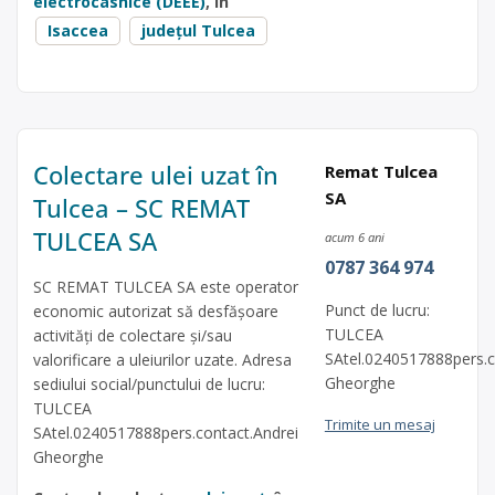
electrocasnice (DEEE)
, în
Isaccea
județul Tulcea
Colectare ulei uzat în
Remat Tulcea
SA
Tulcea – SC REMAT
TULCEA SA
acum 6 ani
0787 364 974
SC REMAT TULCEA SA este operator
Punct de lucru:
economic autorizat să desfăşoare
TULCEA
activităţi de colectare şi/sau
SAtel.0240517888pers.c
valorificare a uleiurilor uzate. Adresa
Gheorghe
sediului social/punctului de lucru:
TULCEA
Trimite un mesaj
SAtel.0240517888pers.contact.Andrei
Gheorghe