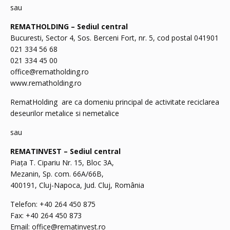
sau
REMATHOLDING – Sediul central
Bucuresti, Sector 4, Sos. Berceni Fort, nr. 5, cod postal 041901
021 334 56 68
021 334 45 00
office@rematholding.ro
www.rematholding.ro
RematHolding are ca domeniu principal de activitate reciclarea
deseurilor metalice si nemetalice
sau
REMATINVEST – Sediul central
Piața T. Cipariu Nr. 15, Bloc 3A,
Mezanin, Sp. com. 66A/66B,
400191, Cluj-Napoca, Jud. Cluj, România
Telefon: +40 264 450 875
Fax: +40 264 450 873
Email:
office@rematinvest.ro