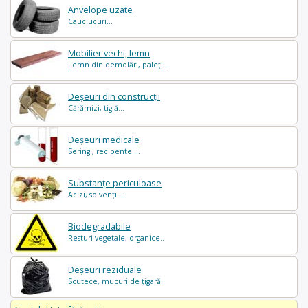
Anvelope uzate
Cauciucuri...
Mobilier vechi, lemn
Lemn din demolări, paleți...
Deșeuri din construcții
Cărămizi, tiglă...
Deșeuri medicale
Seringi, recipente ...
Substanțe periculoase
Acizi, solvenți ...
Biodegradabile
Resturi vegetale, organice..
Deșeuri reziduale
Scutece, mucuri de țigară..