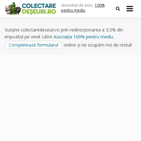
Skip
dezvoltat de asoc.
100%
to
pentru mediu
content
Susține colectaredeseuri.ro prin redirecționarea a 3,5% din
impozitul pe venit către
Asociația 100% pentru mediu
.
Completează formularul
online și ne ocupăm noi de restul!