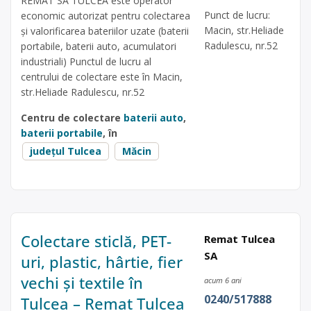
REMAT SA TULCEA este operator
Punct de lucru:
economic autorizat pentru colectarea
Macin, str.Heliade
și valorificarea bateriilor uzate (baterii
Radulescu, nr.52
portabile, baterii auto, acumulatori
industriali) Punctul de lucru al
centrului de colectare este în Macin,
str.Heliade Radulescu, nr.52
Centru de colectare
baterii auto
,
baterii portabile
, în
județul Tulcea
Măcin
Colectare sticlă, PET-
Remat Tulcea
SA
uri, plastic, hârtie, fier
vechi și textile în
acum 6 ani
0240/517888
Tulcea – Remat Tulcea