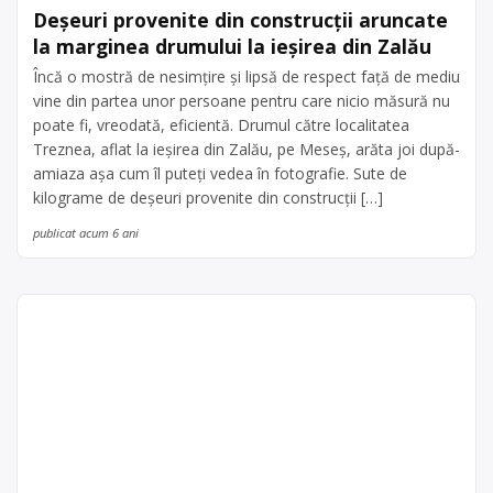
Deșeuri provenite din construcții aruncate
la marginea drumului la ieșirea din Zalău
Încă o mostră de nesimțire și lipsă de respect față de mediu
vine din partea unor persoane pentru care nicio măsură nu
poate fi, vreodată, eficientă. Drumul către localitatea
Treznea, aflat la ieșirea din Zalău, pe Meseș, arăta joi după-
amiaza așa cum îl puteți vedea în fotografie. Sute de
kilograme de deșeuri provenite din construcții […]
publicat acum 6 ani
Colectare deșeuri
Marginea (fier vechi , doze
aluminiu, plastic, hârtie ,
sticlă , lemn, DEEE , baterii
Rotmac-Eco SRL
uzate, uleiuri uzate)
acum 6 ani
ROTMAC – ECO SRL este operator
0752573855
economic autorizat pentru colectare