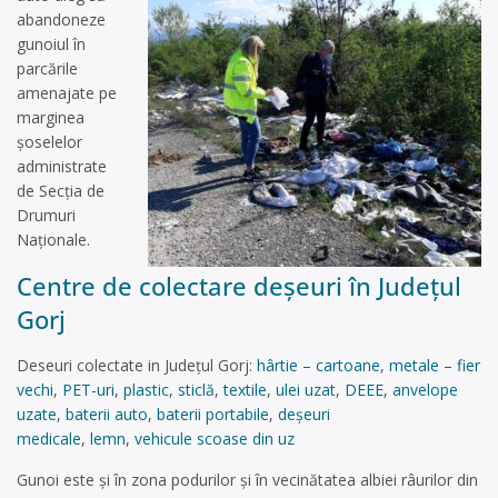
abandoneze
gunoiul în
parcările
amenajate pe
marginea
șoselelor
administrate
de Secția de
Drumuri
Naționale.
Centre de colectare deşeuri în Județul
Gorj
Deseuri colectate in Județul Gorj:
hârtie – cartoane
,
metale – fier
vechi
,
PET-uri
,
plastic
,
sticlă
,
textile
,
ulei uzat
,
DEEE
,
anvelope
uzate
,
baterii auto
,
baterii portabile
,
deșeuri
medicale
,
lemn
,
vehicule scoase din uz
Gunoi este și în zona podurilor și în vecinătatea albiei râurilor din