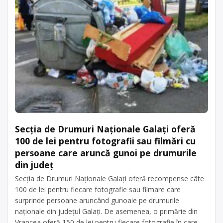
persoana de
spălat, frigidere, telefoane mobile
contact: Dumitru
etc. Punctul de lucru al centrului de
Pomohaci
colectare este în comuna Marginea,
sat Marginea, nr. […]
acum 6 ani
Centru de colectare
Trimite un mesaj
electrocasnice (DEEE)
, în
județul Suceava
Marginea
Secţia de Drumuri Naţionale Galaţi oferă
100 de lei pentru fotografii sau filmări cu
persoane care aruncă gunoi pe drumurile
din judeţ
Secţia de Drumuri Naţionale Galaţi oferă recompense câte
100 de lei pentru fiecare fotografie sau filmare care
surprinde persoane aruncând gunoaie pe drumurile
naţionale din judeţul Galaţi. De asemenea, o primărie din
Vrancea oferă 150 de lei pentru fiecare fotografie în care