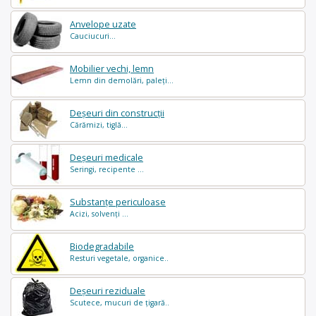
Anvelope uzate
Cauciucuri...
Mobilier vechi, lemn
Lemn din demolări, paleți...
Deșeuri din construcții
Cărămizi, tiglă...
Deșeuri medicale
Seringi, recipente ...
Substanțe periculoase
Acizi, solvenți ...
Biodegradabile
Resturi vegetale, organice..
Deșeuri reziduale
Scutece, mucuri de țigară..