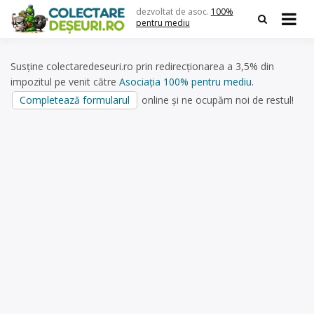
Skip
dezvoltat de asoc.
100%
to
pentru mediu
content
Susține colectaredeseuri.ro prin redirecționarea a 3,5% din
impozitul pe venit către
Asociația 100% pentru mediu
.
Completează formularul
online și ne ocupăm noi de restul!