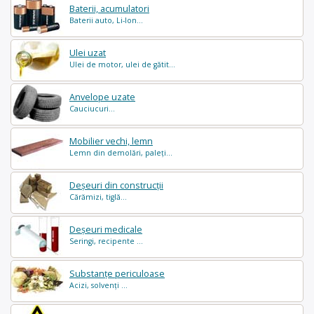
Baterii, acumulatori
Baterii auto, Li-Ion...
Ulei uzat
Ulei de motor, ulei de gătit...
Anvelope uzate
Cauciucuri...
Mobilier vechi, lemn
Lemn din demolări, paleți...
Deșeuri din construcții
Cărămizi, tiglă...
Deșeuri medicale
Seringi, recipente ...
Substanțe periculoase
Acizi, solvenți ...