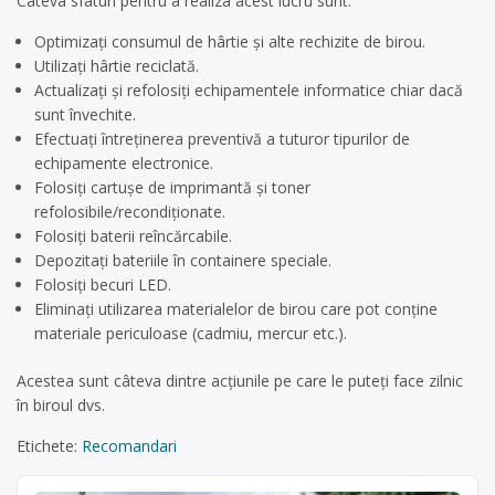
Câteva sfaturi pentru a realiza acest lucru sunt:
Optimizați consumul de hârtie și alte rechizite de birou.
Utilizați hârtie reciclată.
Actualizați și refolosiți echipamentele informatice chiar dacă
sunt învechite.
Efectuați întreținerea preventivă a tuturor tipurilor de
echipamente electronice.
Folosiți cartușe de imprimantă și toner
refolosibile/recondiționate.
Folosiți baterii reîncărcabile.
Depozitați bateriile în containere speciale.
Folosiți becuri LED.
Eliminați utilizarea materialelor de birou care pot conține
materiale periculoase (cadmiu, mercur etc.).
Acestea sunt câteva dintre acțiunile pe care le puteți face zilnic
în biroul dvs.
Etichete:
Recomandari