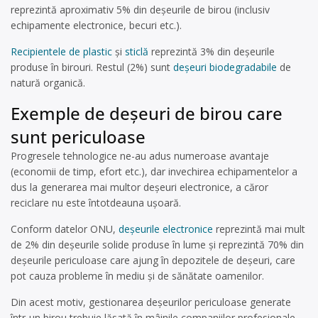
reprezintă aproximativ 5% din deșeurile de birou (inclusiv
echipamente electronice, becuri etc.).
Recipientele de plastic
și
sticlă
reprezintă 3% din deșeurile
produse în birouri. Restul (2%) sunt
deșeuri biodegradabile
de
natură organică.
Exemple de deșeuri de birou care
sunt periculoase
Progresele tehnologice ne-au adus numeroase avantaje
(economii de timp, efort etc.), dar invechirea echipamentelor a
dus la generarea mai multor deșeuri electronice, a căror
reciclare nu este întotdeauna ușoară.
Conform datelor ONU,
deșeurile electronice
reprezintă mai mult
de 2% din deșeurile solide produse în lume și reprezintă 70% din
deșeurile periculoase care ajung în depozitele de deșeuri, care
pot cauza probleme în mediu și de sănătate oamenilor.
Din acest motiv, gestionarea deșeurilor periculoase generate
într-un birou trebuie lăsată în mâinile companiilor profesionale,