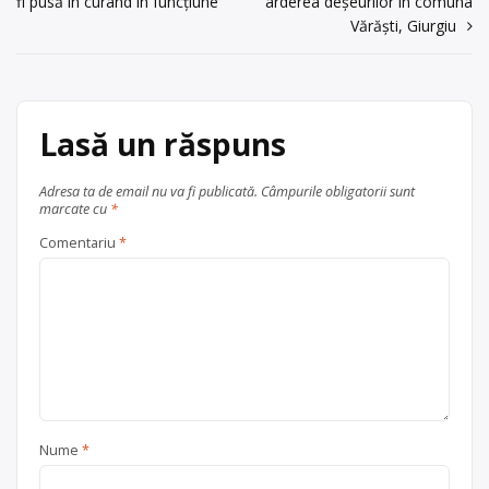
fi pusă în curând în funcțiune
arderea deșeurilor în comuna
în
Vărăști, Giurgiu
articole
Lasă un răspuns
Adresa ta de email nu va fi publicată.
Câmpurile obligatorii sunt
marcate cu
*
Comentariu
*
Nume
*