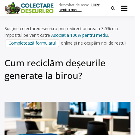
Skip
dezvoltat de asoc.
100%
to
pentru mediu
content
Susține colectaredeseuri.ro prin redirecționarea a 3,5% din
impozitul pe venit către
Asociația 100% pentru mediu
.
Completează formularul
online și ne ocupăm noi de restul!
Cum reciclăm deșeurile
generate la birou?