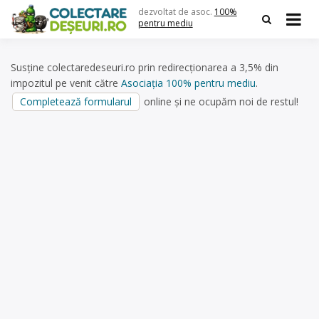
Skip
dezvoltat de asoc.
100%
to
pentru mediu
content
Susține colectaredeseuri.ro prin redirecționarea a 3,5% din
impozitul pe venit către
Asociația 100% pentru mediu
.
Completează formularul
online și ne ocupăm noi de restul!