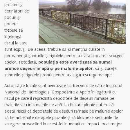
precum și
deținătorii de
poduri și
podețe
trebuie să
înțeleagă
riscul la care
sunt expuși. De aceea, trebuie să-și mențină curate în
permanență șanțurile și rigolele pentru a evita blocarea scurgerii
apelor. Totodată,
populația este avertizată să numai
arunce deșeuri în apă și pe malurile apelor
, să-și curețe
șanțurile și rigolele proprii pentru a asigura scurgerea apei.
Autoritățile locale sunt avertizate cu frecvent de către Institutul
Național de Hidrologie și Gospodărire a Apelo în legătură cu
riscul pe care îl reprezintă depozitele de deșeuri rămase pe
malurile sau în cursurile de apă. La fiecare ploaie puternică,
există riscul ca depozitele de deșeuri rămase pe malurile apelor
să fie antrenate de apele pluviale și să blocheze secțiunile de
scurgere provocând în acest fel inundații cu impact local major.