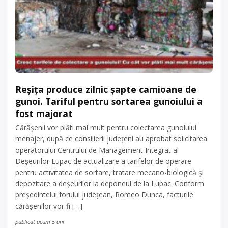
Reșița produce zilnic șapte camioane de
gunoi. Tariful pentru sortarea gunoiului a
fost majorat
Cărășenii vor plăti mai mult pentru colectarea gunoiului
menajer, după ce consilierii județeni au aprobat solicitarea
operatorului Centrului de Management Integrat al
Deșeurilor Lupac de actualizare a tarifelor de operare
pentru activitatea de sortare, tratare mecano-biologică și
depozitare a deșeurilor la deponeul de la Lupac. Conform
președintelui forului județean, Romeo Dunca, facturile
cărășenilor vor fi […]
publicat acum 5 ani