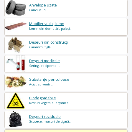
Anvelope uzate
Cauciucuri...
Mobilier vechi, lemn
Lemn din demolări, paleți...
Deșeuri din construcții
Cărămizi, tiglă...
Deșeuri medicale
Seringi, recipente ...
Substanțe periculoase
Acizi, solvenți ...
Biodegradabile
Resturi vegetale, organice..
Deșeuri reziduale
Scutece, mucuri de țigară..