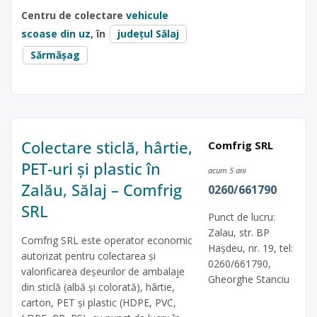
Centru de colectare
vehicule
scoase din uz
, în
județul Sălaj
Sărmășag
Colectare sticlă, hârtie,
Comfrig SRL
PET-uri și plastic în
acum 5 ani
Zalău, Sălaj – Comfrig
0260/661790
SRL
Punct de lucru:
Zalau, str. BP
Comfrig SRL este operator economic
Hașdeu, nr. 19, tel:
autorizat pentru colectarea și
0260/661790,
valorificarea deșeurilor de ambalaje
Gheorghe Stanciu
din sticlă (albă și colorată), hârtie,
carton, PET și plastic (HDPE, PVC,