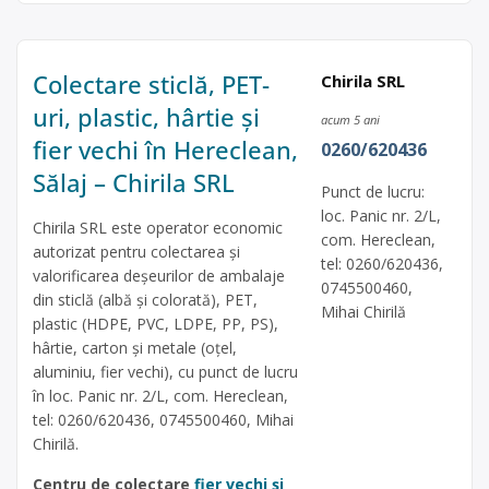
Colectare sticlă, PET-
Chirila SRL
uri, plastic, hârtie și
acum 5 ani
fier vechi în Hereclean,
0260/620436
Sălaj – Chirila SRL
Punct de lucru:
loc. Panic nr. 2/L,
Chirila SRL este operator economic
com. Hereclean,
autorizat pentru colectarea și
tel: 0260/620436,
valorificarea deșeurilor de ambalaje
0745500460,
din sticlă (albă și colorată), PET,
Mihai Chirilă
plastic (HDPE, PVC, LDPE, PP, PS),
hârtie, carton și metale (oțel,
aluminiu, fier vechi), cu punct de lucru
în loc. Panic nr. 2/L, com. Hereclean,
tel: 0260/620436, 0745500460, Mihai
Chirilă.
Centru de colectare
fier vechi și