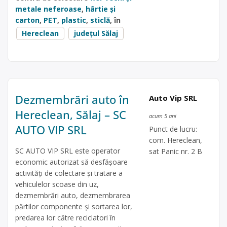
metale neferoase
,
hârtie și
carton
,
PET
,
plastic
,
sticlă
, în
Hereclean
județul Sălaj
Dezmembrări auto în
Auto Vip SRL
Hereclean, Sălaj – SC
acum 5 ani
AUTO VIP SRL
Punct de lucru:
com. Hereclean,
SC AUTO VIP SRL este operator
sat Panic nr. 2 B
economic autorizat să desfăşoare
activităţi de colectare şi tratare a
vehiculelor scoase din uz,
dezmembrări auto, dezmembrarea
părtilor componente și sortarea lor,
predarea lor către reciclatori în