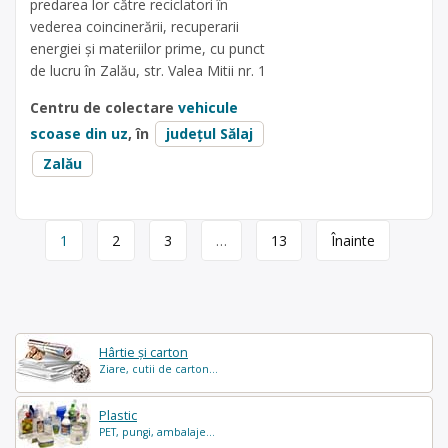
predarea lor către reciclatori în
vederea coincinerării, recuperarii
energiei și materiilor prime, cu punct
de lucru în Zalău, str. Valea Mitii nr. 1
Centru de colectare
vehicule
scoase din uz
, în
județul Sălaj
Zalău
Page
1
2
3
…
13
Înainte
navigation
Hârtie și carton
Ziare, cutii de carton...
Plastic
PET, pungi, ambalaje...