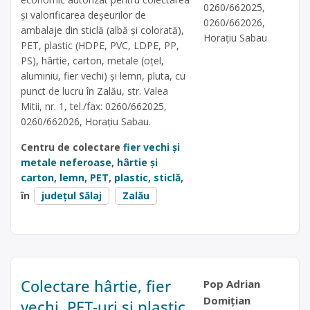
0260/662025,
și valorificarea deșeurilor de
0260/662026,
ambalaje din sticlă (albă și colorată),
Horațiu Sabau
PET, plastic (HDPE, PVC, LDPE, PP,
PS), hârtie, carton, metale (oțel,
aluminiu, fier vechi) și lemn, pluta, cu
punct de lucru în Zalău, str. Valea
Mitii, nr. 1, tel./fax: 0260/662025,
0260/662026, Horațiu Sabau.
Centru de colectare
fier vechi și
metale neferoase
,
hârtie și
carton
,
lemn
,
PET
,
plastic
,
sticlă
,
în
județul Sălaj
Zalău
Colectare hârtie, fier
Pop Adrian
Domițian
vechi, PET-uri și plastic