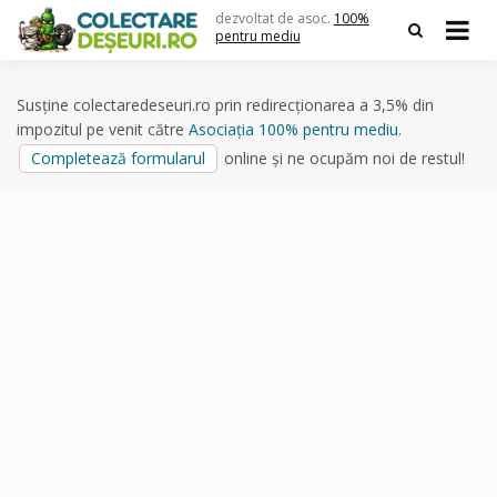
Skip
dezvoltat de asoc.
100%
to
pentru mediu
content
Susține colectaredeseuri.ro prin redirecționarea a 3,5% din
impozitul pe venit către
Asociația 100% pentru mediu
.
Completează formularul
online și ne ocupăm noi de restul!