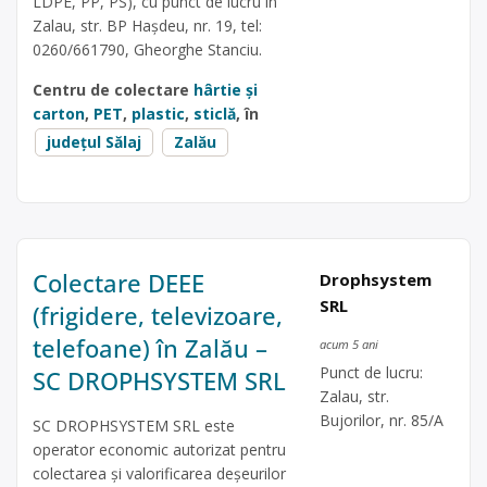
LDPE, PP, PS), cu punct de lucru în
Zalau, str. BP Hașdeu, nr. 19, tel:
0260/661790, Gheorghe Stanciu.
Centru de colectare
hârtie și
carton
,
PET
,
plastic
,
sticlă
, în
județul Sălaj
Zalău
Colectare DEEE
Drophsystem
SRL
(frigidere, televizoare,
telefoane) în Zalău –
acum 5 ani
Punct de lucru:
SC DROPHSYSTEM SRL
Zalau, str.
Bujorilor, nr. 85/A
SC DROPHSYSTEM SRL este
operator economic autorizat pentru
colectarea și valorificarea deșeurilor