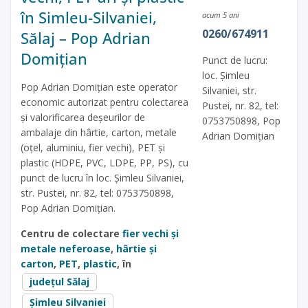
în Simleu-Silvaniei,
acum 5 ani
0260/674911
Sălaj – Pop Adrian
Domițian
Punct de lucru:
loc. Șimleu
Pop Adrian Domițian este operator
Silvaniei, str.
economic autorizat pentru colectarea
Pustei, nr. 82, tel:
și valorificarea deșeurilor de
0753750898, Pop
ambalaje din hârtie, carton, metale
Adrian Domițian
(oțel, aluminiu, fier vechi), PET și
plastic (HDPE, PVC, LDPE, PP, PS), cu
punct de lucru în loc. Șimleu Silvaniei,
str. Pustei, nr. 82, tel: 0753750898,
Pop Adrian Domițian.
Centru de colectare
fier vechi și
metale neferoase
,
hârtie și
carton
,
PET
,
plastic
, în
județul Sălaj
Șimleu Silvaniei