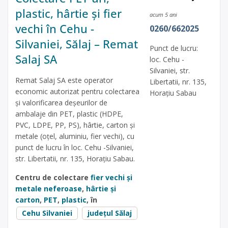
plastic, hârtie și fier
acum 5 ani
vechi în Cehu -
0260/662025
Silvaniei, Sălaj – Remat
Punct de lucru:
Salaj SA
loc. Cehu -
Silvaniei, str.
Remat Salaj SA este operator
Libertatii, nr. 135,
economic autorizat pentru colectarea
Horațiu Sabau
și valorificarea deșeurilor de
ambalaje din PET, plastic (HDPE,
PVC, LDPE, PP, PS), hârtie, carton și
metale (oțel, aluminiu, fier vechi), cu
punct de lucru în loc. Cehu -Silvaniei,
str. Libertatii, nr. 135, Horațiu Sabau.
Centru de colectare
fier vechi și
metale neferoase
,
hârtie și
carton
,
PET
,
plastic
, în
Cehu Silvaniei
județul Sălaj