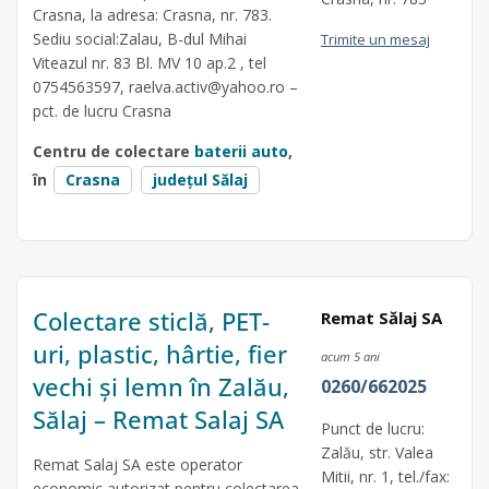
Crasna, la adresa: Crasna, nr. 783.
Sediu social:Zalau, B-dul Mihai
Trimite un mesaj
Viteazul nr. 83 Bl. MV 10 ap.2 , tel
0754563597,
raelva.activ@yahoo.ro
–
pct. de lucru Crasna
Centru de colectare
baterii auto
,
în
Crasna
județul Sălaj
Colectare sticlă, PET-
Remat Sălaj SA
uri, plastic, hârtie, fier
acum 5 ani
vechi și lemn în Zalău,
0260/662025
Sălaj – Remat Salaj SA
Punct de lucru:
Zalău, str. Valea
Remat Salaj SA este operator
Mitii, nr. 1, tel./fax:
economic autorizat pentru colectarea