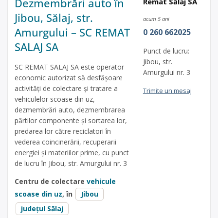
Dezmembrări auto în
Remat Sălaj SA
Jibou, Sălaj, str.
acum 5 ani
Amurgului – SC REMAT
0 260 662025
SALAJ SA
Punct de lucru:
Jibou, str.
SC REMAT SALAJ SA este operator
Amurgului nr. 3
economic autorizat să desfăşoare
activităţi de colectare şi tratare a
Trimite un mesaj
vehiculelor scoase din uz,
dezmembrări auto, dezmembrarea
părtilor componente și sortarea lor,
predarea lor către reciclatori în
vederea coincinerării, recuperarii
energiei și materiilor prime, cu punct
de lucru în Jibou, str. Amurgului nr. 3
Centru de colectare
vehicule
scoase din uz
, în
Jibou
județul Sălaj