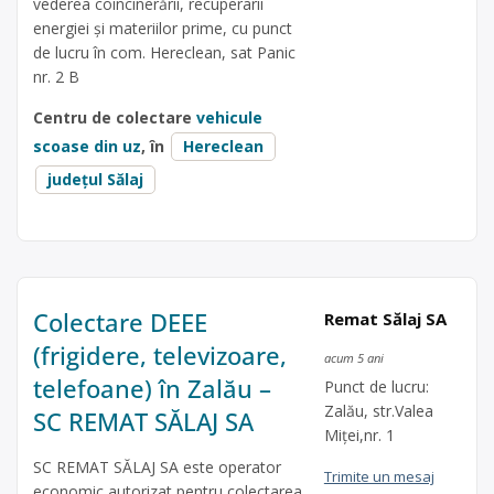
vederea coincinerării, recuperarii
energiei și materiilor prime, cu punct
de lucru în com. Hereclean, sat Panic
nr. 2 B
Centru de colectare
vehicule
scoase din uz
, în
Hereclean
județul Sălaj
Colectare DEEE
Remat Sălaj SA
(frigidere, televizoare,
acum 5 ani
telefoane) în Zalău –
Punct de lucru:
Zalău, str.Valea
SC REMAT SĂLAJ SA
Miței,nr. 1
SC REMAT SĂLAJ SA este operator
Trimite un mesaj
economic autorizat pentru colectarea