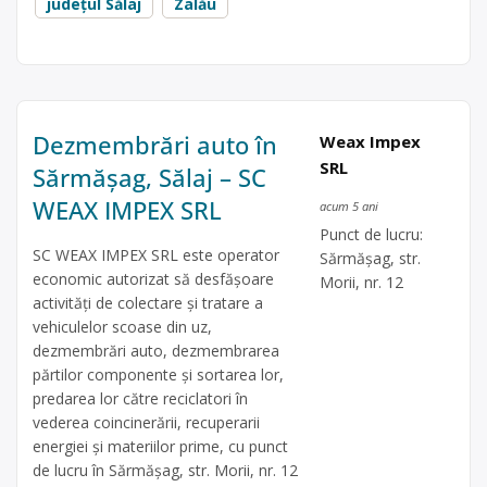
județul Sălaj
Zalău
Dezmembrări auto în
Weax Impex
SRL
Sărmășag, Sălaj – SC
WEAX IMPEX SRL
acum 5 ani
Punct de lucru:
SC WEAX IMPEX SRL este operator
Sărmășag, str.
economic autorizat să desfăşoare
Morii, nr. 12
activităţi de colectare şi tratare a
vehiculelor scoase din uz,
dezmembrări auto, dezmembrarea
părtilor componente și sortarea lor,
predarea lor către reciclatori în
vederea coincinerării, recuperarii
energiei și materiilor prime, cu punct
de lucru în Sărmășag, str. Morii, nr. 12