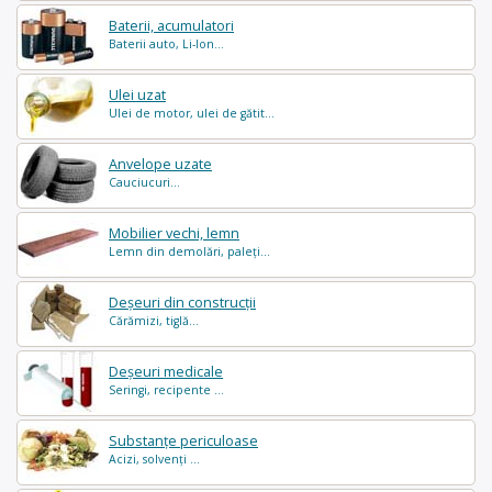
Baterii, acumulatori
Baterii auto, Li-Ion...
Ulei uzat
Ulei de motor, ulei de gătit...
Anvelope uzate
Cauciucuri...
Mobilier vechi, lemn
Lemn din demolări, paleți...
Deșeuri din construcții
Cărămizi, tiglă...
Deșeuri medicale
Seringi, recipente ...
Substanțe periculoase
Acizi, solvenți ...