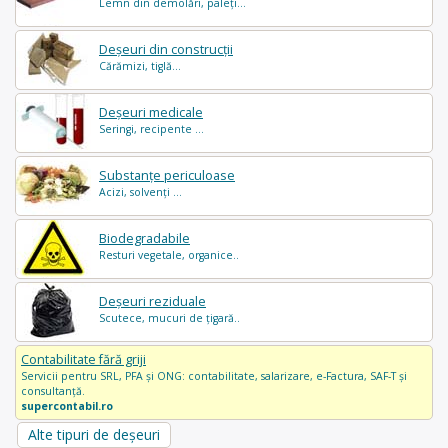
Lemn din demolări, paleți...
Deșeuri din construcții
Cărămizi, tiglă...
Deșeuri medicale
Seringi, recipente ...
Substanțe periculoase
Acizi, solvenți ...
Biodegradabile
Resturi vegetale, organice..
Deșeuri reziduale
Scutece, mucuri de țigară..
Contabilitate fără griji
Servicii pentru SRL, PFA și ONG: contabilitate, salarizare, e-Factura, SAF-T și
consultanță.
supercontabil.ro
Alte tipuri de deșeuri