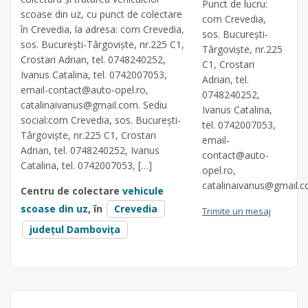
Punct de lucru:
scoase din uz, cu punct de colectare
com Crevedia,
în Crevedia, la adresa: com Crevedia,
sos. București-
sos. București-Târgoviște, nr.225 C1,
Târgoviște, nr.225
Crostari Adrian, tel. 0748240252,
C1, Crostari
Ivanus Catalina, tel. 0742007053,
Adrian, tel.
email-contact@auto-opel.ro
,
0748240252,
catalinaivanus@gmail.com
. Sediu
Ivanus Catalina,
social:com Crevedia, sos. București-
tel. 0742007053,
Târgoviște, nr.225 C1, Crostari
email-
Adrian, tel. 0748240252, Ivanus
contact@auto-
Catalina, tel. 0742007053, […]
opel.ro
,
catalinaivanus@gmail.
Centru de colectare
vehicule
scoase din uz
, în
Crevedia
Trimite un mesaj
județul Dambovița