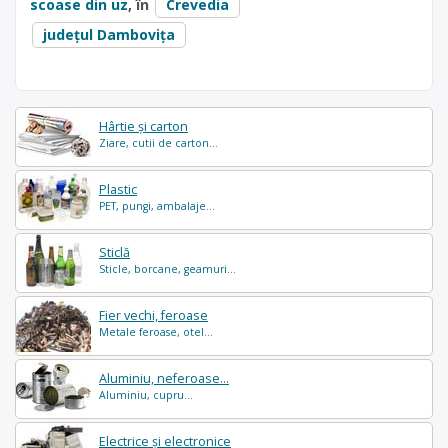
scoase din uz
, în
Crevedia
județul Dambovița
Hârtie și carton
Ziare, cutii de carton...
Plastic
PET, pungi, ambalaje...
Sticlă
Sticle, borcane, geamuri...
Fier vechi, feroase
Metale feroase, otel...
Aluminiu, neferoase...
Aluminiu, cupru...
Electrice și electronice