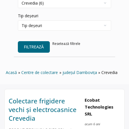
Tip deșeuri
Resetează filtrele
FILTREAZĂ
Acasă
Centre de colectare
județul Dambovița
Crevedia
Colectare frigidere
Ecobat
Technologies
vechi și electrocasnice
SRL
Crevedia
acum 6 ani