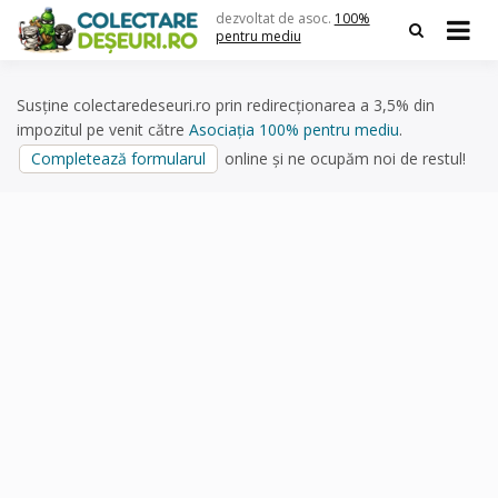
Skip
dezvoltat de asoc.
100%
to
pentru mediu
content
Susține colectaredeseuri.ro prin redirecționarea a 3,5% din
impozitul pe venit către
Asociația 100% pentru mediu
.
Completează formularul
online și ne ocupăm noi de restul!