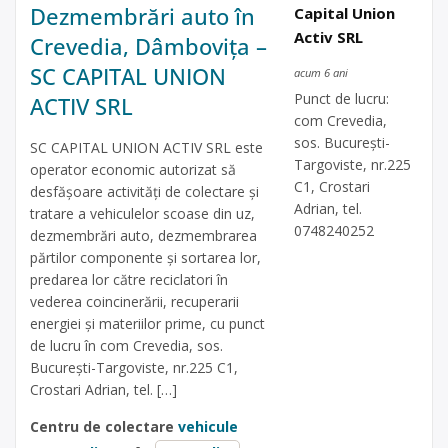
Dezmembrări auto în
Capital Union
Activ SRL
Crevedia, Dâmbovița –
SC CAPITAL UNION
acum 6 ani
Punct de lucru:
ACTIV SRL
com Crevedia,
sos. București-
SC CAPITAL UNION ACTIV SRL este
Targoviste, nr.225
operator economic autorizat să
C1, Crostari
desfăşoare activităţi de colectare şi
Adrian, tel.
tratare a vehiculelor scoase din uz,
0748240252
dezmembrări auto, dezmembrarea
părtilor componente și sortarea lor,
predarea lor către reciclatori în
vederea coincinerării, recuperarii
energiei și materiilor prime, cu punct
de lucru în com Crevedia, sos.
București-Targoviste, nr.225 C1,
Crostari Adrian, tel. […]
Centru de colectare
vehicule