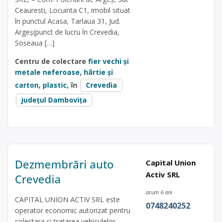
Ceauresti, Locuinta C1, imobil situat
în punctul Acasa, Tarlaua 31, Jud.
Argeș(punct de lucru în Crevedia,
Soseaua […]
Centru de colectare
fier vechi și
metale neferoase
,
hârtie și
carton
,
plastic
, în
Crevedia
județul Dambovița
Dezmembrări auto
Capital Union
Activ SRL
Crevedia
acum 6 ani
CAPITAL UNION ACTIV SRL este
0748240252
operator economic autorizat pentru
colectara și tratarea vehiculelor