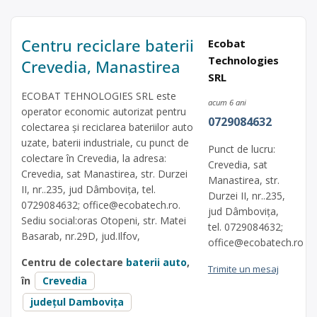
Centru reciclare baterii
Ecobat
Technologies
Crevedia, Manastirea
SRL
ECOBAT TEHNOLOGIES SRL este
acum 6 ani
operator economic autorizat pentru
0729084632
colectarea și reciclarea bateriilor auto
uzate, baterii industriale, cu punct de
Punct de lucru:
colectare în Crevedia, la adresa:
Crevedia, sat
Crevedia, sat Manastirea, str. Durzei
Manastirea, str.
II, nr..235, jud Dâmbovița, tel.
Durzei II, nr..235,
0729084632;
office@ecobatech.ro
.
jud Dâmbovița,
Sediu social:oras Otopeni, str. Matei
tel. 0729084632;
Basarab, nr.29D, jud.Ilfov,
office@ecobatech.ro
Centru de colectare
baterii auto
,
Trimite un mesaj
în
Crevedia
județul Dambovița