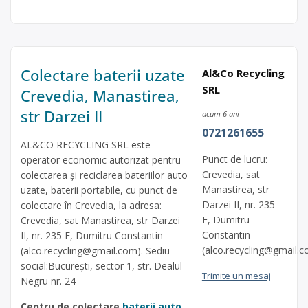
Colectare baterii uzate
Al&Co Recycling
SRL
Crevedia, Manastirea,
str Darzei II
acum 6 ani
0721261655
AL&CO RECYCLING SRL este
Punct de lucru:
operator economic autorizat pentru
Crevedia, sat
colectarea și reciclarea bateriilor auto
Manastirea, str
uzate, baterii portabile, cu punct de
Darzei II, nr. 235
colectare în Crevedia, la adresa:
F, Dumitru
Crevedia, sat Manastirea, str Darzei
Constantin
II, nr. 235 F, Dumitru Constantin
(
alco.recycling@gmail.
(
alco.recycling@gmail.com
). Sediu
social:București, sector 1, str. Dealul
Trimite un mesaj
Negru nr. 24
Centru de colectare
baterii auto
,