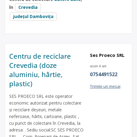
în
Crevedia
județul Dambovița
Centru de reciclare
Ses Proeco SRL
Crevedia (doze
acum 6 ani
aluminiu, hârtie,
0754491522
plastic)
Trimite un mesaj
SES PROECO SRL este operator
economic autorizat pentru colectare
și reciclare deșeuri, metale
neferoase, hârtii, cartoane, plastic ,
cu punct de colectare în Crevedia, la
adresa: . Sediu social:SC SES PROECO
SRL, – Com. Poienarii de Argeș, Sat