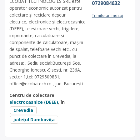
ECOBAT TECHNOLOGIES SRL este
0729084632
operator economic autorizat pentru
colectare și reciclare deșeuri
Trimite un mesaj
electrice, electronice și electrocasnice
(DEEE), televizoare vechi, frigidere,
imprimante, calculatoare și
componente de calculatoare, mașini
de spălat, telefoane vechi etc., cu
punct de colectare în Crevedia, la
adresa: . Sediu social:București Sos.
Gheorghe Ionescu-Sisesti, nr. 236A,
sector 1,tel: 0729509831;
ofﬁ
ce@ecobatech.ro
, jud. București
Centru de colectare
electrocasnice (DEEE)
, în
Crevedia
județul Dambovița