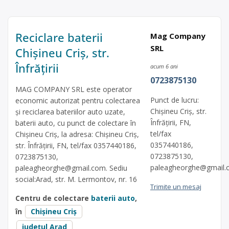
Reciclare baterii
Mag Company
SRL
Chișineu Criș, str.
Înfrățirii
acum 6 ani
0723875130
MAG COMPANY SRL este operator
Punct de lucru:
economic autorizat pentru colectarea
Chișineu Criș, str.
și reciclarea bateriilor auto uzate,
Înfrățirii, FN,
baterii auto, cu punct de colectare în
tel/fax
Chișineu Criș, la adresa: Chișineu Criș,
0357440186,
str. Înfrățirii, FN, tel/fax 0357440186,
0723875130,
0723875130,
paleagheorghe@gmail.
paleagheorghe@gmail.com
. Sediu
social:Arad, str. M. Lermontov, nr. 16
Trimite un mesaj
Centru de colectare
baterii auto
,
în
Chișineu Criș
județul Arad