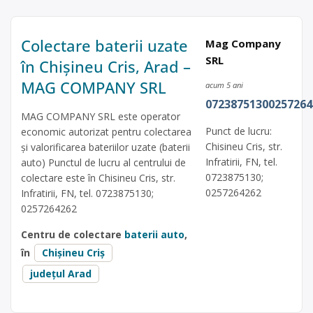
Colectare baterii uzate
Mag Company
SRL
în Chișineu Cris, Arad –
MAG COMPANY SRL
acum 5 ani
07238751300257264
MAG COMPANY SRL este operator
Punct de lucru:
economic autorizat pentru colectarea
Chisineu Cris, str.
și valorificarea bateriilor uzate (baterii
Infratirii, FN, tel.
auto) Punctul de lucru al centrului de
0723875130;
colectare este în Chisineu Cris, str.
0257264262
Infratirii, FN, tel. 0723875130;
0257264262
Centru de colectare
baterii auto
,
în
Chișineu Criș
județul Arad