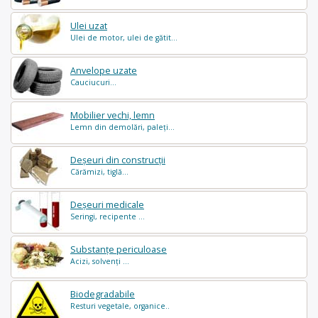
Ulei uzat
Ulei de motor, ulei de gătit...
Anvelope uzate
Cauciucuri...
Mobilier vechi, lemn
Lemn din demolări, paleți...
Deșeuri din construcții
Cărămizi, tiglă...
Deșeuri medicale
Seringi, recipente ...
Substanțe periculoase
Acizi, solvenți ...
Biodegradabile
Resturi vegetale, organice..