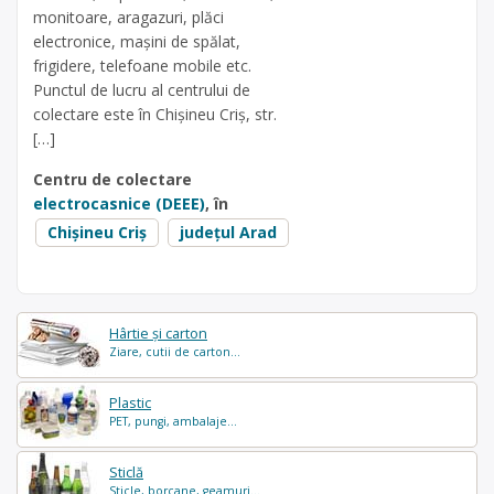
monitoare, aragazuri, plăci
electronice, mașini de spălat,
frigidere, telefoane mobile etc.
Punctul de lucru al centrului de
colectare este în Chişineu Criş, str.
[…]
Centru de colectare
electrocasnice (DEEE)
, în
Chișineu Criș
județul Arad
Hârtie și carton
Ziare, cutii de carton...
Plastic
PET, pungi, ambalaje...
Sticlă
Sticle, borcane, geamuri...