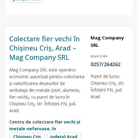
Colectare fier vechi în
Mag Company
SRL
Chișineu Criș, Arad –
Mag Company SRL
acum 6 ani
0257/264262
Mag Company SRL este operator
Punct de lucru:
economic autorizat pentru colectarea
Chișineu Criș, str.
și valorificarea deșeurilor de
Înfrățirii FN, jud.
ambalaje din metale (oțel, aluminiu,
Arad
fier vechi), cu punct de lucru în
Chișineu Criș, str. Înfrățirii FN, jud.
Arad.
Centru de colectare
fier vechi și
metale neferoase
, în
Chișineu Criș
județul Arad