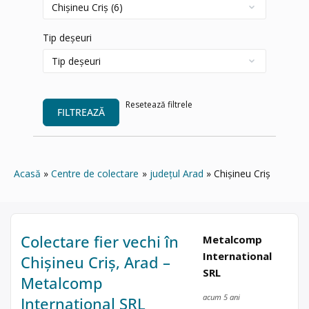
Tip deșeuri
Resetează filtrele
FILTREAZĂ
Acasă
Centre de colectare
județul Arad
Chișineu Criș
Colectare fier vechi în
Metalcomp
International
Chișineu Criș, Arad –
SRL
Metalcomp
acum 5 ani
International SRL