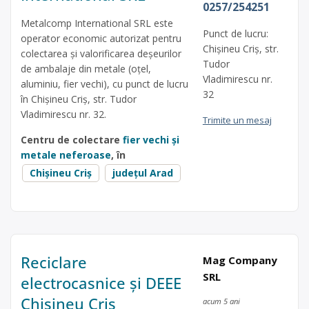
0257/254251
Metalcomp International SRL este
Punct de lucru:
operator economic autorizat pentru
Chișineu Criș, str.
colectarea și valorificarea deșeurilor
Tudor
de ambalaje din metale (oțel,
Vladimirescu nr.
aluminiu, fier vechi), cu punct de lucru
32
în Chișineu Criș, str. Tudor
Vladimirescu nr. 32.
Trimite un mesaj
Centru de colectare
fier vechi și
metale neferoase
, în
Chișineu Criș
județul Arad
Reciclare
Mag Company
SRL
electrocasnice și DEEE
Chișineu Criș
acum 5 ani