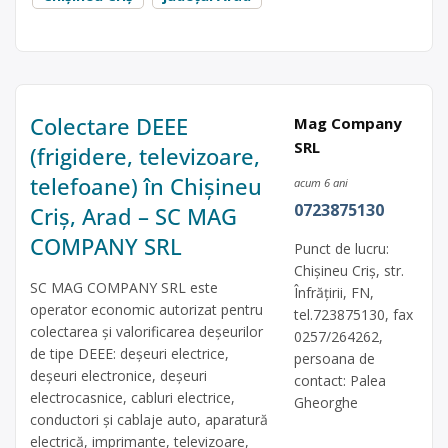
Colectare DEEE
Mag Company
SRL
(frigidere, televizoare,
telefoane) în Chișineu
acum 6 ani
0723875130
Criș, Arad – SC MAG
COMPANY SRL
Punct de lucru:
Chişineu Criş, str.
SC MAG COMPANY SRL este
Înfrăţirii, FN,
operator economic autorizat pentru
tel.723875130, fax
colectarea și valorificarea deșeurilor
0257/264262,
de tipe DEEE: deșeuri electrice,
persoana de
deșeuri electronice, deșeuri
contact: Palea
electrocasnice, cabluri electrice,
Gheorghe
conductori și cablaje auto, aparatură
electrică, imprimante, televizoare,