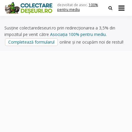
Skip
dezvoltat de asoc.
100%
to
pentru mediu
content
Susține colectaredeseuri.ro prin redirecționarea a 3,5% din
impozitul pe venit către
Asociația 100% pentru mediu
.
Completează formularul
online și ne ocupăm noi de restul!