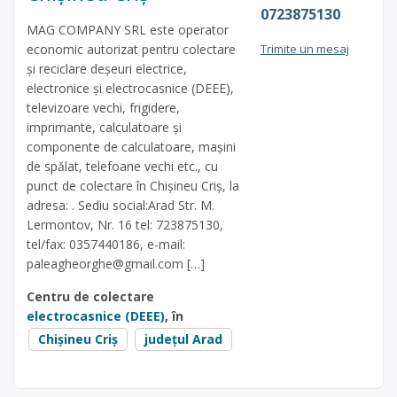
0723875130
MAG COMPANY SRL este operator
economic autorizat pentru colectare
Trimite un mesaj
și reciclare deșeuri electrice,
electronice și electrocasnice (DEEE),
televizoare vechi, frigidere,
imprimante, calculatoare și
componente de calculatoare, mașini
de spălat, telefoane vechi etc., cu
punct de colectare în Chișineu Criș, la
adresa: . Sediu social:Arad Str. M.
Lermontov, Nr. 16 tel: 723875130,
tel/fax: 0357440186, e-mail:
paleagheorghe@gmail.com
[…]
Centru de colectare
electrocasnice (DEEE)
, în
Chișineu Criș
județul Arad