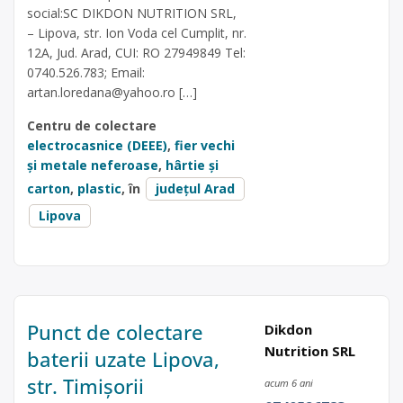
social:SC DIKDON NUTRITION SRL,
– Lipova, str. Ion Voda cel Cumplit, nr.
12A, Jud. Arad, CUI: RO 27949849 Tel:
0740.526.783; Email:
artan.loredana@yahoo.ro
[…]
Centru de colectare
electrocasnice (DEEE)
,
fier vechi
și metale neferoase
,
hârtie și
carton
,
plastic
, în
județul Arad
Lipova
Punct de colectare
Dikdon
Nutrition SRL
baterii uzate Lipova,
str. Timișorii
acum 6 ani