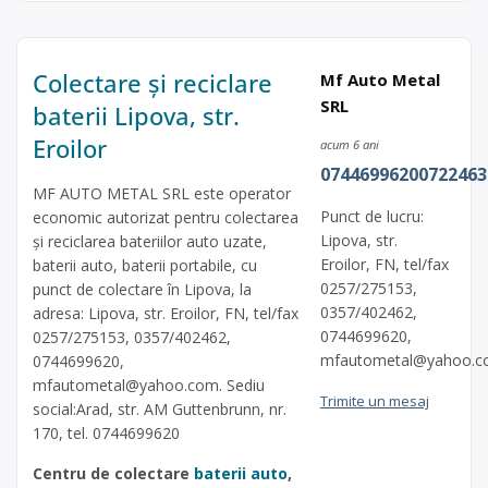
Colectare și reciclare
Mf Auto Metal
SRL
baterii Lipova, str.
Eroilor
acum 6 ani
07446996200722463
MF AUTO METAL SRL este operator
Punct de lucru:
economic autorizat pentru colectarea
Lipova, str.
și reciclarea bateriilor auto uzate,
Eroilor, FN, tel/fax
baterii auto, baterii portabile, cu
0257/275153,
punct de colectare în Lipova, la
0357/402462,
adresa: Lipova, str. Eroilor, FN, tel/fax
0744699620,
0257/275153, 0357/402462,
mfautometal@yahoo.
0744699620,
mfautometal@yahoo.com
. Sediu
Trimite un mesaj
social:Arad, str. AM Guttenbrunn, nr.
170, tel. 0744699620
Centru de colectare
baterii auto
,