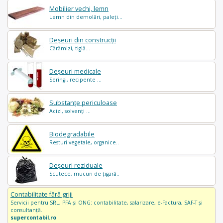
Mobilier vechi, lemn
Lemn din demolări, paleți...
Deșeuri din construcții
Cărămizi, tiglă...
Deșeuri medicale
Seringi, recipente ...
Substanțe periculoase
Acizi, solvenți ...
Biodegradabile
Resturi vegetale, organice..
Deșeuri reziduale
Scutece, mucuri de țigară..
Contabilitate fără griji
Servicii pentru SRL, PFA și ONG: contabilitate, salarizare, e-Factura, SAF-T și
consultanță.
supercontabil.ro