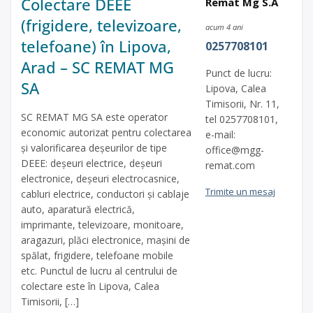
Colectare DEEE
Remat Mg S.A
(frigidere, televizoare,
acum 4 ani
telefoane) în Lipova,
0257708101
Arad – SC REMAT MG
Punct de lucru:
SA
Lipova, Calea
Timisorii, Nr. 11,
SC REMAT MG SA este operator
tel 0257708101,
economic autorizat pentru colectarea
e-mail:
și valorificarea deșeurilor de tipe
office@mgg-
DEEE: deșeuri electrice, deșeuri
remat.com
electronice, deșeuri electrocasnice,
Trimite un mesaj
cabluri electrice, conductori și cablaje
auto, aparatură electrică,
imprimante, televizoare, monitoare,
aragazuri, plăci electronice, mașini de
spălat, frigidere, telefoane mobile
etc. Punctul de lucru al centrului de
colectare este în Lipova, Calea
Timisorii, […]