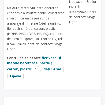
Lipova, str. Eroilor
FN, tel:
Mf Auto Metal SRL este operator
0744699620, pers.
economic autorizat pentru colectarea
de contact: Moga
și valorificarea deșeurilor de
Florin
ambalaje din metale (oțel, aluminiu,
fier vechi), hârtie, carton, plastic
(HDPE, PVC, LDPE, PP, PS), cu punct
de lucru în Lipova, str. Eroilor FN, tel:
0744699620, pers. de contact: Moga
Florin.
Centru de colectare
fier vechi și
metale neferoase
,
hârtie și
carton
,
plastic
, în
județul Arad
Lipova