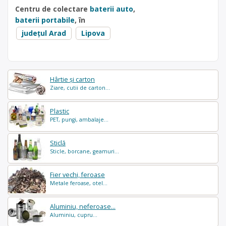
Centru de colectare
baterii auto
,
baterii portabile
, în
județul Arad
Lipova
Hârtie și carton
Ziare, cutii de carton...
Plastic
PET, pungi, ambalaje...
Sticlă
Sticle, borcane, geamuri...
Fier vechi, feroase
Metale feroase, otel...
Aluminiu, neferoase...
Aluminiu, cupru...