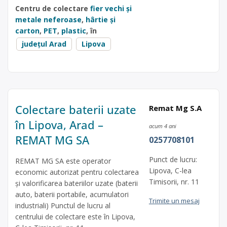
Centru de colectare
fier vechi și
metale neferoase
,
hârtie și
carton
,
PET
,
plastic
, în
județul Arad
Lipova
Colectare baterii uzate
Remat Mg S.A
în Lipova, Arad –
acum 4 ani
REMAT MG SA
0257708101
Punct de lucru:
REMAT MG SA este operator
Lipova, C-lea
economic autorizat pentru colectarea
Timisorii, nr. 11
și valorificarea bateriilor uzate (baterii
auto, baterii portabile, acumulatori
Trimite un mesaj
industriali) Punctul de lucru al
centrului de colectare este în Lipova,