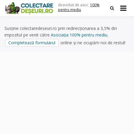
Skip
dezvoltat de asoc.
100%
to
pentru mediu
content
Susține colectaredeseuri.ro prin redirecționarea a 3,5% din
impozitul pe venit către
Asociația 100% pentru mediu
.
Completează formularul
online și ne ocupăm noi de restul!