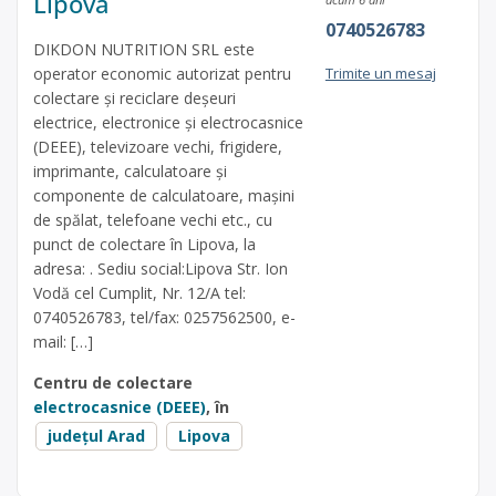
Lipova
0740526783
DIKDON NUTRITION SRL este
operator economic autorizat pentru
Trimite un mesaj
colectare și reciclare deșeuri
electrice, electronice și electrocasnice
(DEEE), televizoare vechi, frigidere,
imprimante, calculatoare și
componente de calculatoare, mașini
de spălat, telefoane vechi etc., cu
punct de colectare în Lipova, la
adresa: . Sediu social:Lipova Str. Ion
Vodă cel Cumplit, Nr. 12/A tel:
0740526783, tel/fax: 0257562500, e-
mail: […]
Centru de colectare
electrocasnice (DEEE)
, în
județul Arad
Lipova