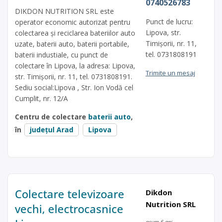
0740526783
DIKDON NUTRITION SRL este
Punct de lucru:
operator economic autorizat pentru
Lipova, str.
colectarea și reciclarea bateriilor auto
Timișorii, nr. 11,
uzate, baterii auto, baterii portabile,
tel. 0731808191
baterii industiale, cu punct de
colectare în Lipova, la adresa: Lipova,
Trimite un mesaj
str. Timișorii, nr. 11, tel. 0731808191.
Sediu social:Lipova , Str. Ion Vodă cel
Cumplit, nr. 12/A
Centru de colectare
baterii auto
,
în
județul Arad
Lipova
Colectare televizoare
Dikdon
Nutrition SRL
vechi, electrocasnice
acum 6 ani